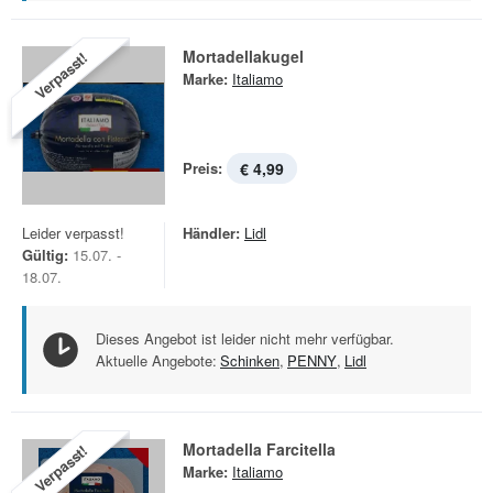
Mortadellakugel
Verpasst!
Marke:
Italiamo
Preis:
€ 4,99
Leider verpasst!
Händler:
Lidl
Gültig:
15.07. -
18.07.
Dieses Angebot ist leider nicht mehr verfügbar.
Aktuelle Angebote:
Schinken
,
PENNY
,
Lidl
Mortadella Farcitella
Verpasst!
Marke:
Italiamo