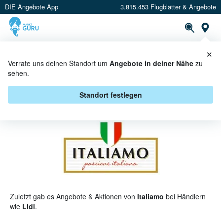
DIE Angebote App
3.815.453 Flugblätter & Angebote
St
×
PROSPEKTE
ANGEBOTE
CASHBACK
Verrate uns deinen Standort um
Angebote in deiner Nähe
zu
sehen.
ITALIAMO ANGEBOTE &
AKTIONEN
Standort festlegen
Zuletzt gab es Angebote & Aktionen von
Italiamo
bei Händlern
wie
Lidl
.