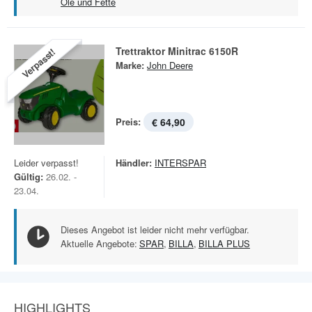
Öle und Fette
Trettraktor Minitrac 6150R
Verpasst!
Marke:
John Deere
Preis:
€ 64,90
Leider verpasst!
Händler:
INTERSPAR
Gültig:
26.02. -
23.04.
Dieses Angebot ist leider nicht mehr verfügbar.
Aktuelle Angebote:
SPAR
,
BILLA
,
BILLA PLUS
HIGHLIGHTS