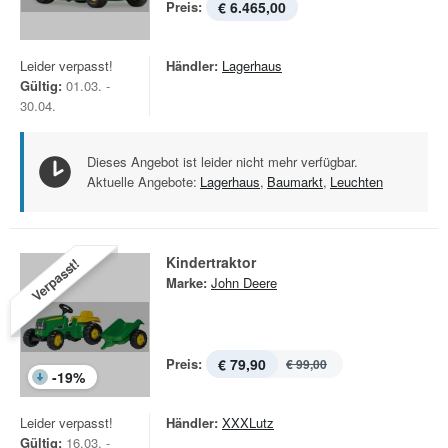
Preis:
€ 6.465,00
Leider verpasst!
Händler:
Lagerhaus
Gültig:
01.03. -
30.04.
Dieses Angebot ist leider nicht mehr verfügbar.
Aktuelle Angebote:
Lagerhaus
,
Baumarkt
,
Leuchten
Kindertraktor
Verpasst!
Marke:
John Deere
Preis:
€ 79,90
€ 99,00
-
19
%
Leider verpasst!
Händler:
XXXLutz
Gültig:
16.03. -