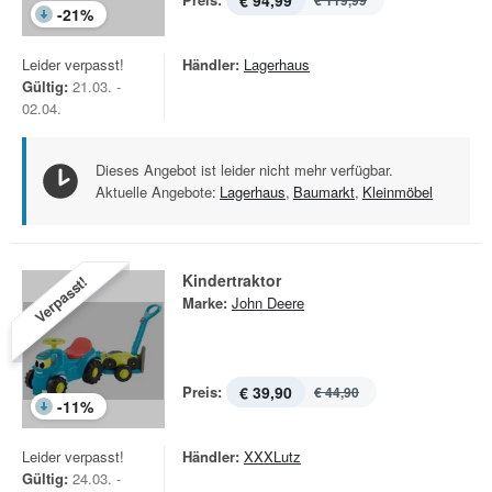
€ 94,99
€ 119,99
-
21
%
Leider verpasst!
Händler:
Lagerhaus
Gültig:
21.03. -
02.04.
Dieses Angebot ist leider nicht mehr verfügbar.
Aktuelle Angebote:
Lagerhaus
,
Baumarkt
,
Kleinmöbel
Kindertraktor
Verpasst!
Marke:
John Deere
Preis:
€ 39,90
€ 44,90
-
11
%
Leider verpasst!
Händler:
XXXLutz
Gültig:
24.03. -