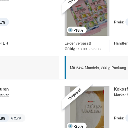
,79
Preis:
-
18
%
OFER
Leider verpasst!
Händler
Gültig:
18.03. - 25.03.
Mit 54% Mandeln, 200-g-Packung
suren
Kokosf
Verpasst!
Oetker
Marke:
,99
Preis:
€ 2,79
-
25
%