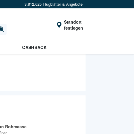
3.812.625 Flugblätter & Angebote
Standort
festlegen
CASHBACK
an Rohmasse
Spar