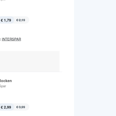
€ 1,79
€ 2,19
:
INTERSPAR
locken
Spar
€ 2,99
€ 3,99