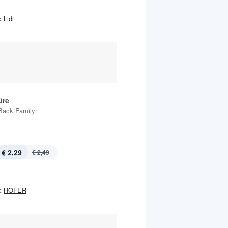
:
Lidl
üre
Back Family
€ 2,29
€ 2,49
:
HOFER