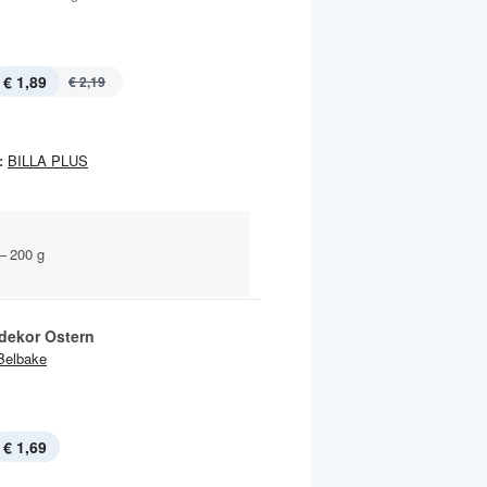
€ 1,89
€ 2,19
:
BILLA PLUS
– 200 g
dekor Ostern
Belbake
€ 1,69