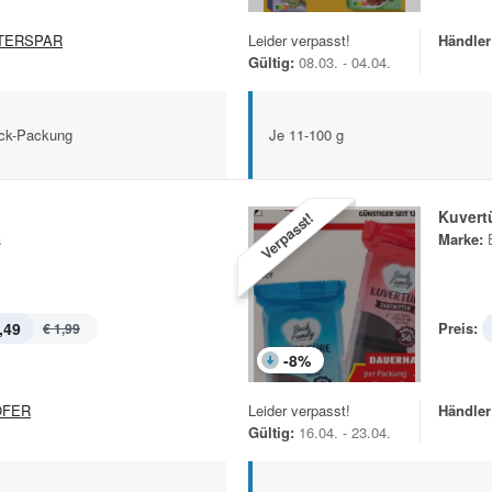
TERSPAR
Leider verpasst!
Händler
Gültig:
08.03. - 04.04.
ück-Packung
Je 11-100 g
Kuvert
Verpasst!
a
Marke:
,49
Preis:
€ 1,99
-
8
%
OFER
Leider verpasst!
Händler
Gültig:
16.04. - 23.04.