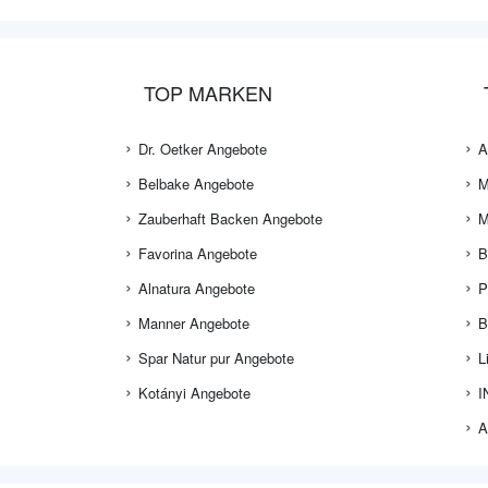
TOP MARKEN
Dr. Oetker Angebote
A
Belbake Angebote
M
Zauberhaft Backen Angebote
M
Favorina Angebote
B
Alnatura Angebote
P
Manner Angebote
B
Spar Natur pur Angebote
L
Kotányi Angebote
I
A