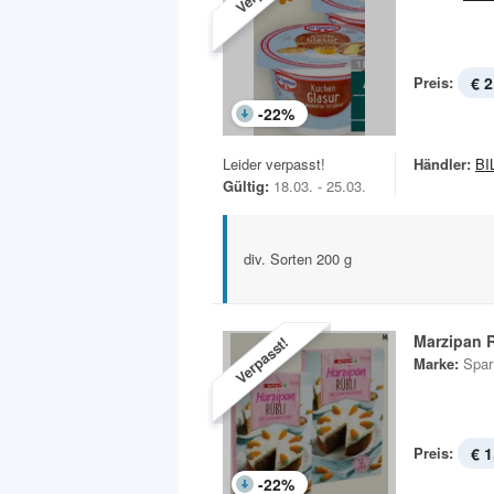
Preis:
€ 2
-
22
%
Leider verpasst!
Händler:
BI
Gültig:
18.03. - 25.03.
div. Sorten 200 g
Marzipan R
Verpasst!
Marke:
Spar
Preis:
€ 1
-
22
%