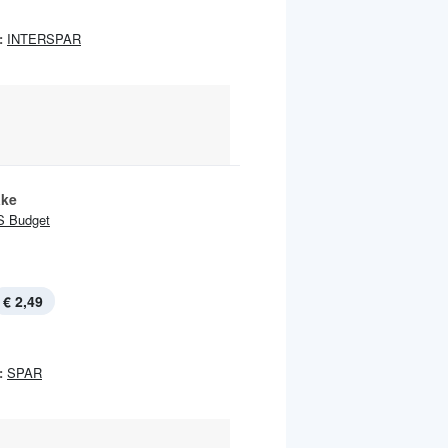
:
INTERSPAR
ake
S Budget
€ 2,49
:
SPAR