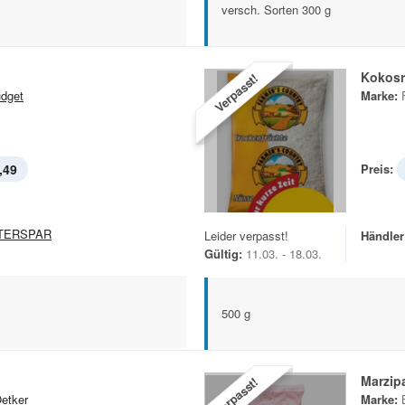
versch. Sorten 300 g
Kokosr
Verpasst!
dget
Marke:
,49
Preis:
TERSPAR
Leider verpasst!
Händler
Gültig:
11.03. - 18.03.
500 g
Marzip
Verpasst!
Oetker
Marke: