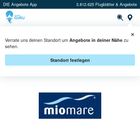
DIE Angebote App
3.812.625 Flugblätter & Angebote
St
×
PROSPEKTE
ANGEBOTE
CASHBACK
Verrate uns deinen Standort um
Angebote in deiner Nähe
zu
sehen.
MIOMARE ANGEBOTE &
AKTIONEN
Standort festlegen