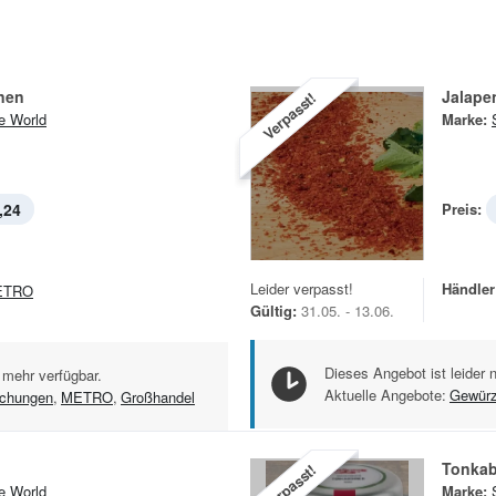
nen
Jalapen
Verpasst!
e World
Marke:
,24
Preis:
Leider verpasst!
Händler
ETRO
Gültig:
31.05. - 13.06.
Dieses Angebot ist leider 
 mehr verfügbar.
Aktuelle Angebote:
Gewür
chungen
,
METRO
,
Großhandel
Tonka
Verpasst!
e World
Marke: