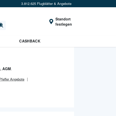
3.812.625 Flugblätter & Angebote
Standort
festlegen
CASHBACK
, AGM
.
Pfeffer Angebote