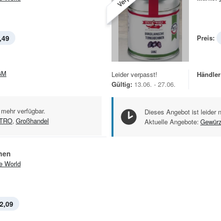
,49
Preis:
GM
Leider verpasst!
Händler
Gültig:
13.06. - 27.06.
 mehr verfügbar.
Dieses Angebot ist leider 
TRO
,
Großhandel
Aktuelle Angebote:
Gewür
nen
e World
2,09