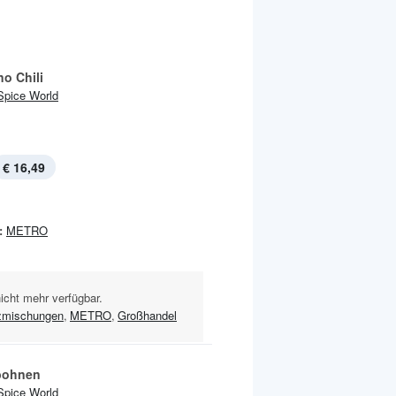
o Chili
Spice World
€ 16,49
:
METRO
nicht mehr verfügbar.
zmischungen
,
METRO
,
Großhandel
bohnen
Spice World