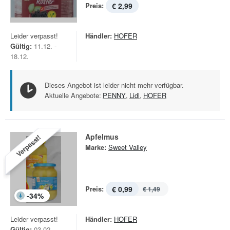
Preis:
€ 2,99
Leider verpasst!
Händler:
HOFER
Gültig:
11.12. -
18.12.
Dieses Angebot ist leider nicht mehr verfügbar.
Aktuelle Angebote:
PENNY
,
Lidl
,
HOFER
Apfelmus
Verpasst!
Marke:
Sweet Valley
Preis:
€ 0,99
€ 1,49
-
34
%
Leider verpasst!
Händler:
HOFER
Gültig:
03.02. -