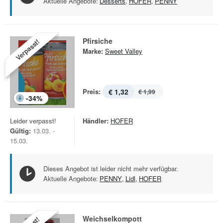
Aktuelle Angebote:
Desserts
,
HOFER
,
PENNY
Pfirsiche
Verpasst!
Marke:
Sweet Valley
Preis:
€ 1,32
€ 1,99
-
34
%
Leider verpasst!
Händler:
HOFER
Gültig:
13.03. -
15.03.
Dieses Angebot ist leider nicht mehr verfügbar.
Aktuelle Angebote:
PENNY
,
Lidl
,
HOFER
Weichselkompott