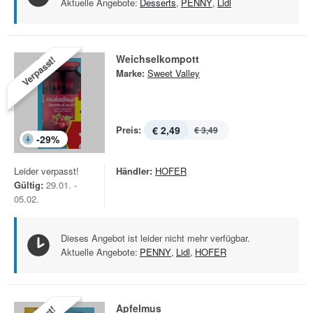
Aktuelle Angebote:
Desserts
,
PENNY
,
Lidl
Weichselkompott
Verpasst!
Marke:
Sweet Valley
Preis:
€ 2,49
€ 3,49
-
29
%
Leider verpasst!
Händler:
HOFER
Gültig:
29.01. -
05.02.
Dieses Angebot ist leider nicht mehr verfügbar.
Aktuelle Angebote:
PENNY
,
Lidl
,
HOFER
Apfelmus