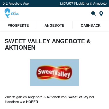
DIE Angebote App
3.807.577 Flugblätter & Angebote
St
×
PROSPEKTE
ANGEBOTE
CASHBACK
Verrate uns deinen Standort um
Angebote in deiner Nähe
zu
sehen.
SWEET VALLEY ANGEBOTE &
AKTIONEN
Standort festlegen
Zuletzt gab es Angebote & Aktionen von
Sweet Valley
bei
Händlern wie
HOFER
.