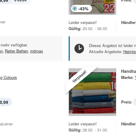
9,99
€ 39,99
-
43
%
iner
Leider verpasst!
Händler
Gültig:
20.02. - 06.03.
 mehr verfügbar.
Dieses Angebot ist leider 
en
,
Reiter Betten
,
mömax
Aktuelle Angebote:
Heimtex
Handt
Verpasst!
g Colours
Marke:
0,99
Preis:
kaLeiner
Leider verpasst!
Händler
Gültig:
28.02. - 31.03.