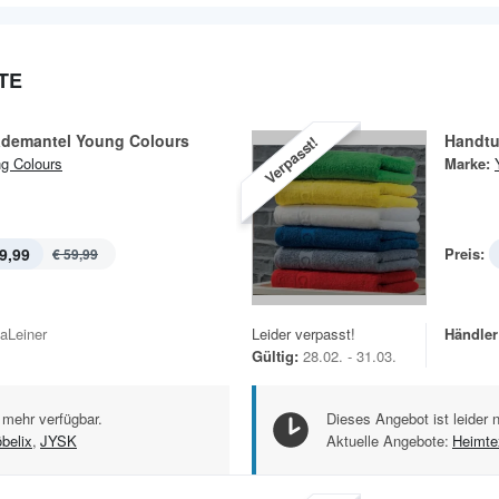
TE
ademantel Young Colours
Handtu
Verpasst!
g Colours
Marke:
9,99
Preis:
€ 59,99
Leider verpasst!
Händler
kaLeiner
Gültig:
28.02. - 31.03.
Dieses Angebot ist leider 
 mehr verfügbar.
Aktuelle Angebote:
Heimtex
belix
,
JYSK