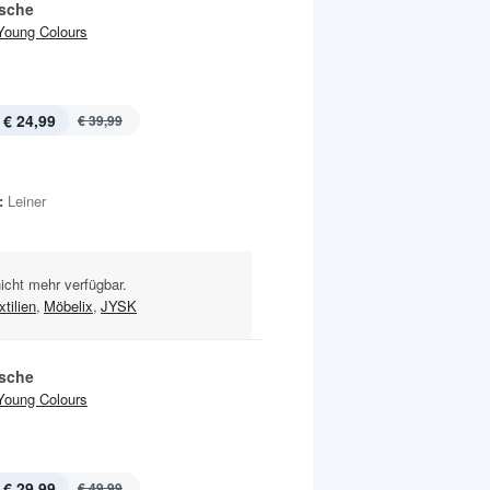
sche
Young Colours
€ 24,99
€ 39,99
:
Leiner
nicht mehr verfügbar.
tilien
,
Möbelix
,
JYSK
sche
Young Colours
€ 29,99
€ 49,99