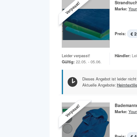
Strandtuc
Verpasst!
Marke:
Youn
Preis:
€ 2
Leider verpasst!
Händler:
Le
Gültig:
22.05. - 05.06.
Dieses Angebot ist leider nicht
Aktuelle Angebote:
Heimtextili
Bademante
Verpasst!
Marke:
Youn
Preis:
€ 4