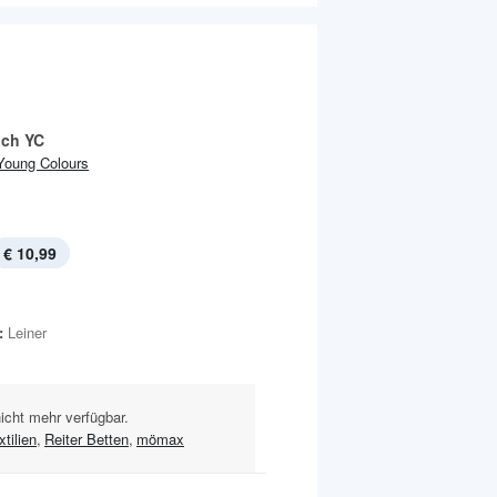
ch YC
Young Colours
€ 10,99
:
Leiner
nicht mehr verfügbar.
tilien
,
Reiter Betten
,
mömax