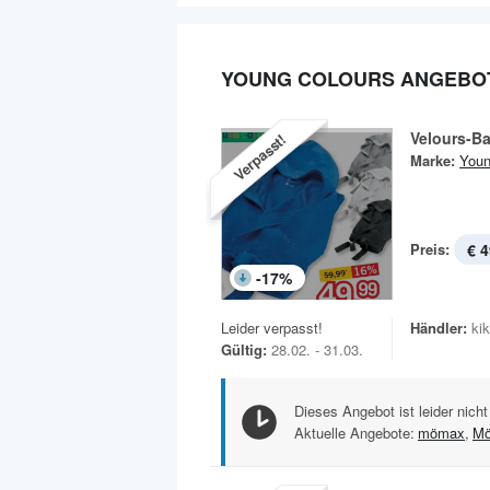
YOUNG COLOURS ANGEBO
Velours-B
Verpasst!
Marke:
Youn
Preis:
€ 4
-
17
%
Leider verpasst!
Händler:
ki
Gültig:
28.02. - 31.03.
Dieses Angebot ist leider nicht
Aktuelle Angebote:
mömax
,
Mö