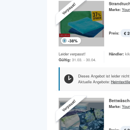
Strandtuc
Verpasst!
Marke:
Youn
Preis:
€ 2
-
38
%
Leider verpasst!
Händler:
ki
Gültig:
31.03. - 30.04.
Dieses Angebot ist leider nicht
Aktuelle Angebote:
Heimtextili
Bettwäsch
Verpasst!
Marke:
Youn
Preis: