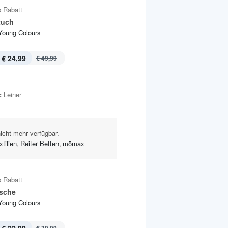
 Rabatt
tuch
Young Colours
€ 24,99
€ 49,99
:
Leiner
nicht mehr verfügbar.
tilien
,
Reiter Betten
,
mömax
 Rabatt
sche
Young Colours