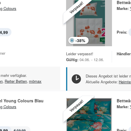
h
Bettwä
Verpasst!
g Colours
Marke:
4,99
Preis:
-
38
%
iner
Leider verpasst!
Händler
Gültig:
04.06. - 12.06.
 mehr verfügbar.
Dieses Angebot ist leider 
en
,
Reiter Betten
,
mömax
Aktuelle Angebote:
Heimtex
l Young Colours Blau
Bettwä
Verpasst!
g Colours
Marke:
9,99
Preis:
€ 59,99