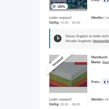
€ 2
-
25
%
Leider verpasst!
Händler:
Le
Gültig:
10.04. - 24.04.
Dieses Angebot ist leider nicht
Aktuelle Angebote:
Heimtextili
Handtuch
Verpasst!
Marke:
Youn
Preis:
€ 1
Leider verpasst!
Händler:
ki
Gültig:
20.02. - 06.03.