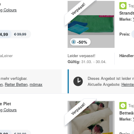
h
Verpasst!
Top
g Colours
Strand
Marke:
4,99
Preis:
€ 39,99
-
50
%
kaLeiner
Leider verpasst!
Händler
Gültig:
31.03. - 30.04.
 mehr verfügbar.
Dieses Angebot ist leider 
en
,
Reiter Betten
,
mömax
Aktuelle Angebote:
Heimtex
e Piet
Verpasst!
Top
g Colours
Bettwä
Marke:
Preis: