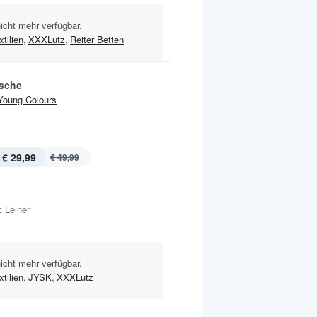
nicht mehr verfügbar.
tilien
,
XXXLutz
,
Reiter Betten
sche
Young Colours
€ 29,99
€ 49,99
:
Leiner
nicht mehr verfügbar.
tilien
,
JYSK
,
XXXLutz