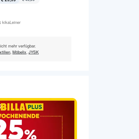
:
kikaLeiner
nicht mehr verfügbar.
tilien
,
Möbelix
,
JYSK