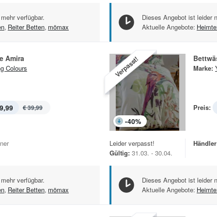
 mehr verfügbar.
Dieses Angebot ist leider 
en
,
Reiter Betten
,
mömax
Aktuelle Angebote:
Heimtex
e Amira
Bettwä
Verpasst!
g Colours
Marke:
9,99
Preis:
€ 39,99
-
40
%
iner
Leider verpasst!
Händler
Gültig:
31.03. - 30.04.
 mehr verfügbar.
Dieses Angebot ist leider 
en
,
Reiter Betten
,
mömax
Aktuelle Angebote:
Heimtex