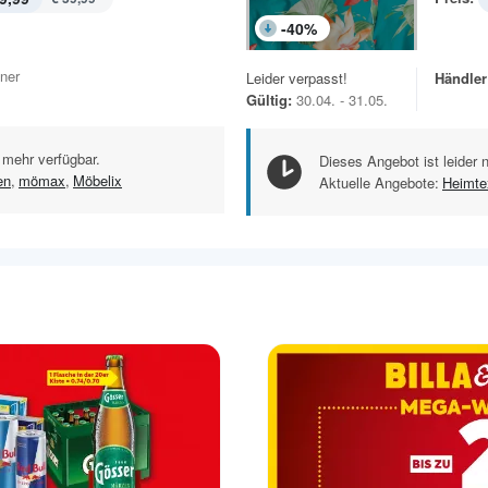
-
40
%
iner
Leider verpasst!
Händler
Gültig:
30.04. - 31.05.
 mehr verfügbar.
Dieses Angebot ist leider 
en
,
mömax
,
Möbelix
Aktuelle Angebote:
Heimtex