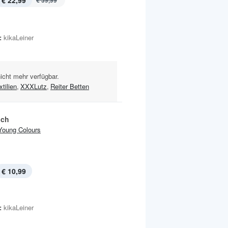
€ 22,99
€ 39,99
:
kikaLeiner
nicht mehr verfügbar.
tilien
,
XXXLutz
,
Reiter Betten
uch
Young Colours
€ 10,99
:
kikaLeiner