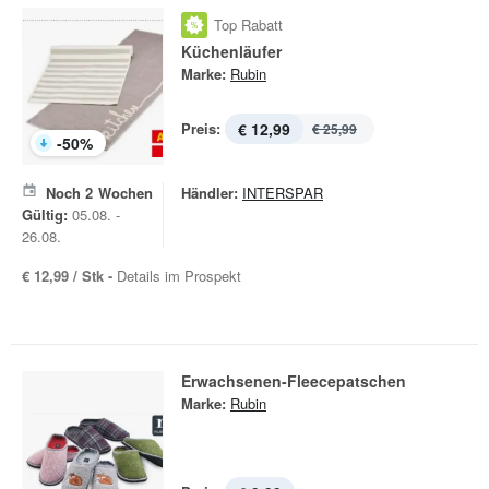
Top Rabatt
Küchenläufer
Marke:
Rubin
Preis:
€ 12,99
€ 25,99
-
50
%
Noch
2
Wochen
Händler:
INTERSPAR
Gültig:
05.08. -
26.08.
€ 12,99 / Stk -
Details im Prospekt
Erwachsenen-Fleecepatschen
Marke:
Rubin