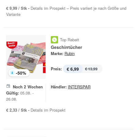
€ 9,99 / Stk -
Details im Prospekt – Preis variiert je nach Größe und
Variante
Top Rabatt
Geschirrtücher
Marke:
Rubin
Preis:
€ 6,99
€ 13,99
-
50
%
Noch
2
Wochen
Händler:
INTERSPAR
Gültig:
05.08. -
26.08.
€ 2,33 / Stk -
Details im Prospekt