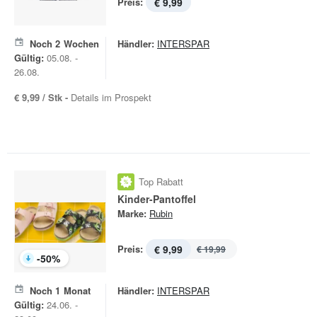
Preis:
€ 9,99
Noch
2
Wochen
Händler:
INTERSPAR
Gültig:
05.08. -
26.08.
€ 9,99 / Stk -
Details im Prospekt
Top Rabatt
Kinder-Pantoffel
Marke:
Rubin
Preis:
€ 9,99
€ 19,99
-
50
%
Noch
1
Monat
Händler:
INTERSPAR
Gültig:
24.06. -