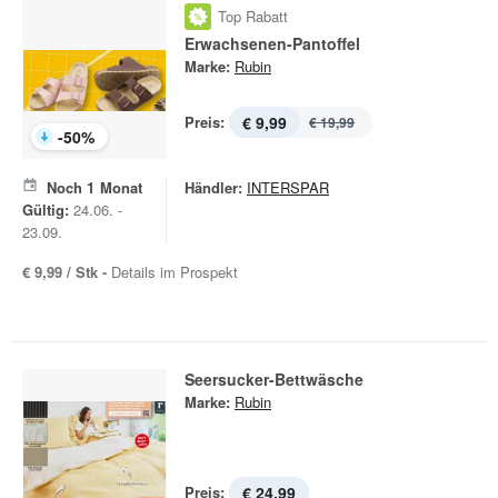
Top Rabatt
Erwachsenen-Pantoffel
Marke:
Rubin
Preis:
€ 9,99
€ 19,99
-
50
%
Noch
1
Monat
Händler:
INTERSPAR
Gültig:
24.06. -
23.09.
€ 9,99 / Stk -
Details im Prospekt
Seersucker-Bettwäsche
Marke:
Rubin
Preis:
€ 24,99