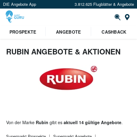
DIE Angebote App
3.812.625 Flugblätter & Angebote
St
PROSPEKTE
ANGEBOTE
CASHBACK
RUBIN ANGEBOTE & AKTIONEN
Von der Marke
Rubin
gibt es
aktuell 14 gültige Angebote
.
Supermarkt
Prospekte
Supermarkt
Angebote