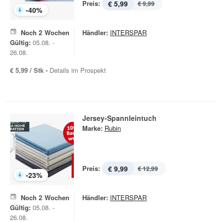
Preis:
€ 5,99
€ 9,99
-
40
%
Noch
2
Wochen
Händler:
INTERSPAR
Gültig:
05.08. -
26.08.
€ 5,99 / Stk -
Details im Prospekt
Jersey-Spannleintuch
Marke:
Rubin
Preis:
€ 9,99
€ 12,99
-
23
%
Noch
2
Wochen
Händler:
INTERSPAR
Gültig:
05.08. -
26.08.