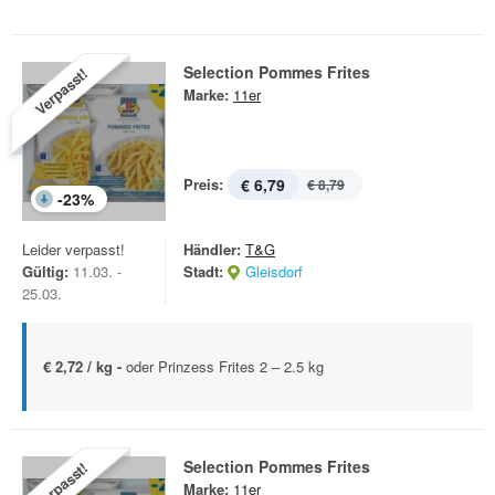
Selection Pommes Frites
Verpasst!
Marke:
11er
Preis:
€ 6,79
€ 8,79
-
23
%
Leider verpasst!
Händler:
T&G
Gültig:
11.03. -
Stadt:
Gleisdorf
25.03.
€ 2,72 / kg -
oder Prinzess Frites 2 – 2.5 kg
Selection Pommes Frites
Verpasst!
Marke:
11er