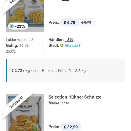
Preis:
€ 6,79
€ 8,79
-
23
%
Leider verpasst!
Händler:
T&G
Gültig:
11.03. -
Stadt:
Gleisdorf
25.03.
€ 2,72 / kg -
oder Prinzess Frites 2 – 2.5 kg
Selection Hühner Schnitzel
Verpasst!
Marke:
11er
Preis:
€ 32,99