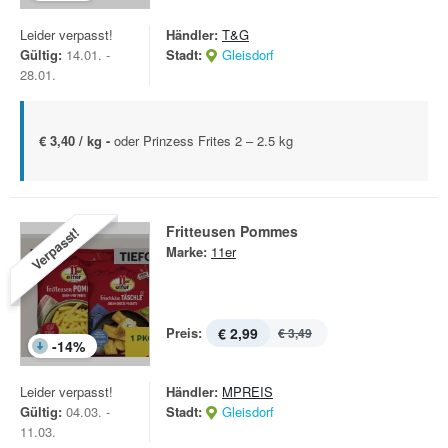
Leider verpasst!
Händler:
T&G
Gültig:
14.01. -
Stadt:
Gleisdorf
28.01.
€ 3,40 / kg -
oder Prinzess Frites 2 – 2.5 kg
Fritteusen Pommes
Verpasst!
Marke:
11er
Preis:
€ 2,99
€ 3,49
-
14
%
Leider verpasst!
Händler:
MPREIS
Gültig:
04.03. -
Stadt:
Gleisdorf
11.03.