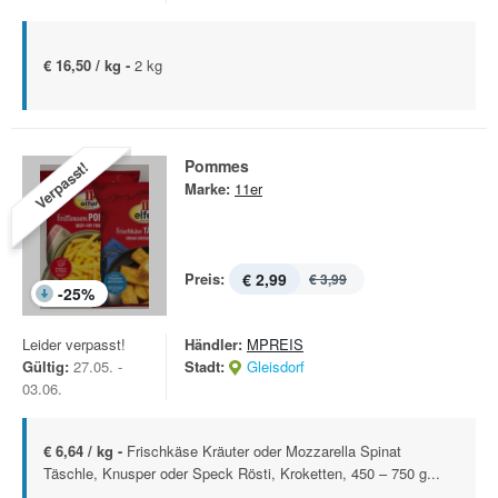
€ 16,50 / kg -
2 kg
Pommes
Verpasst!
Marke:
11er
Preis:
€ 2,99
€ 3,99
-
25
%
Leider verpasst!
Händler:
MPREIS
Gültig:
27.05. -
Stadt:
Gleisdorf
03.06.
€ 6,64 / kg -
Frischkäse Kräuter oder Mozzarella Spinat
Täschle, Knusper oder Speck Rösti, Kroketten, 450 – 750 g...