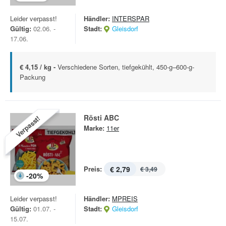
Leider verpasst!
Händler:
INTERSPAR
Gültig:
02.06. -
Stadt:
Gleisdorf
17.06.
€ 4,15 / kg -
Verschiedene Sorten, tiefgekühlt, 450-g–600-g-
Packung
Rösti ABC
Verpasst!
Marke:
11er
Preis:
€ 2,79
€ 3,49
-
20
%
Leider verpasst!
Händler:
MPREIS
Gültig:
01.07. -
Stadt:
Gleisdorf
15.07.