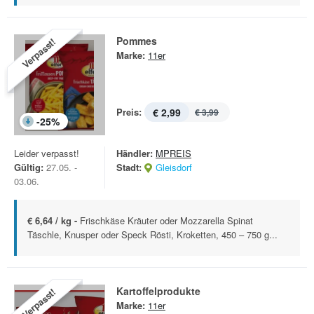
Pommes
Verpasst!
Marke:
11er
Preis:
€ 2,99
€ 3,99
-
25
%
Leider verpasst!
Händler:
MPREIS
Gültig:
27.05. -
Stadt:
Gleisdorf
03.06.
€ 6,64 / kg -
Frischkäse Kräuter oder Mozzarella Spinat
Täschle, Knusper oder Speck Rösti, Kroketten, 450 – 750 g...
Kartoffelprodukte
Verpasst!
Marke:
11er