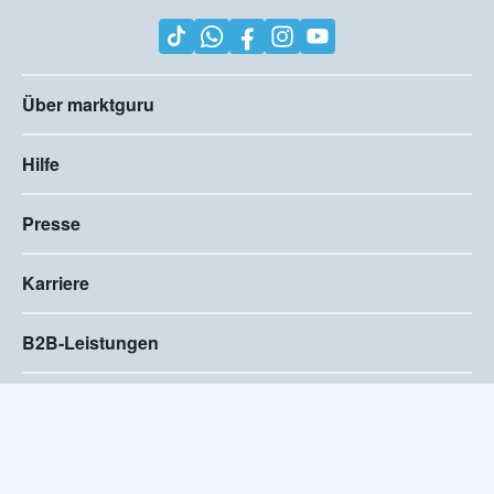
Über marktguru
Hilfe
Presse
Karriere
B2B-Leistungen
Impressum
AGB
Compliance
Barrierefreiheitserklärung
Datenschutz
Privatsphären-Einstellungen
2026
©
Visivo Consulting GmbH