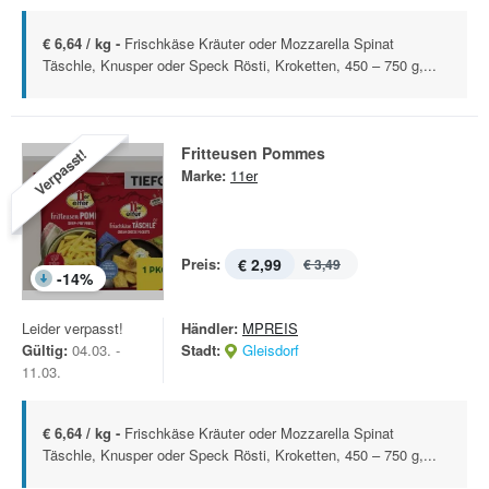
€ 6,64 / kg -
Frischkäse Kräuter oder Mozzarella Spinat
Täschle, Knusper oder Speck Rösti, Kroketten, 450 – 750 g,...
Fritteusen Pommes
Verpasst!
Marke:
11er
Preis:
€ 2,99
€ 3,49
-
14
%
Leider verpasst!
Händler:
MPREIS
Gültig:
04.03. -
Stadt:
Gleisdorf
11.03.
€ 6,64 / kg -
Frischkäse Kräuter oder Mozzarella Spinat
Täschle, Knusper oder Speck Rösti, Kroketten, 450 – 750 g,...