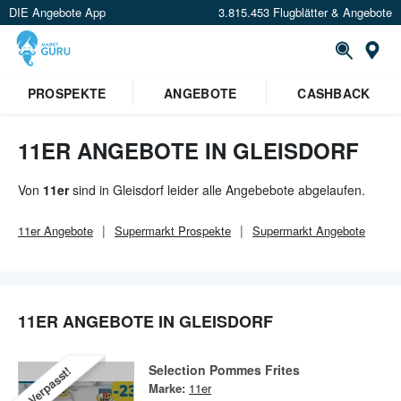
DIE Angebote App
3.815.453 Flugblätter & Angebote
Or
×
PROSPEKTE
ANGEBOTE
CASHBACK
Verrate uns deinen Standort um
Angebote in deiner Nähe
zu
sehen.
11ER ANGEBOTE IN GLEISDORF
Standort festlegen
Von
11er
sind in Gleisdorf leider alle Angebebote abgelaufen.
11er
Angebote
Supermarkt
Prospekte
Supermarkt
Angebote
11ER ANGEBOTE IN GLEISDORF
Selection Pommes Frites
Verpasst!
Marke:
11er