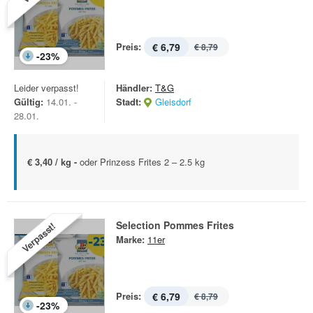
Preis:
€ 6,79
€ 8,79
-
23
%
Leider verpasst!
Händler:
T&G
Gültig:
14.01. -
Stadt:
Gleisdorf
28.01.
€ 3,40 / kg -
oder Prinzess Frites 2 – 2.5 kg
Selection Pommes Frites
Verpasst!
Marke:
11er
Preis:
€ 6,79
€ 8,79
-
23
%