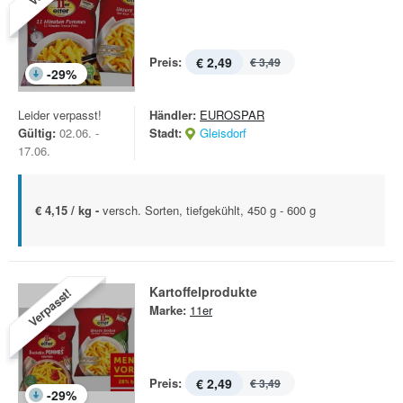
Preis:
€ 2,49
€ 3,49
-
29
%
Leider verpasst!
Händler:
EUROSPAR
Gültig:
02.06. -
Stadt:
Gleisdorf
17.06.
€ 4,15 / kg -
versch. Sorten, tiefgekühlt, 450 g - 600 g
Kartoffelprodukte
Verpasst!
Marke:
11er
Preis:
€ 2,49
€ 3,49
-
29
%