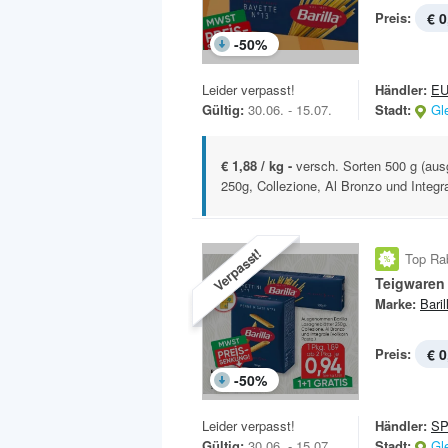
Preis:
€ 0
-
50
%
Leider verpasst!
Händler:
E
Gültig:
30.06. - 15.07.
Stadt:
Gl
€ 1,88 / kg -
versch. Sorten 500 g (au
250g, Collezione, Al Bronzo und Integral
Verpasst!
Top Ra
Teigwaren
Marke:
Baril
Preis:
€ 0
-
50
%
Leider verpasst!
Händler:
SP
Gültig:
30.06. - 15.07.
Stadt:
Gl