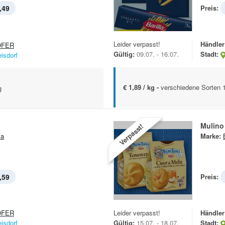
,49
Preis:
Leider verpasst!
Händler
OFER
Gültig:
09.07. - 16.07.
Stadt:
eisdorf
€ 1,89 / kg -
verschiedene Sorten 
g
Mulino
Verpasst!
la
Marke:
,59
Preis:
OFER
Leider verpasst!
Händler
eisdorf
Gültig:
15.07. - 18.07.
Stadt: