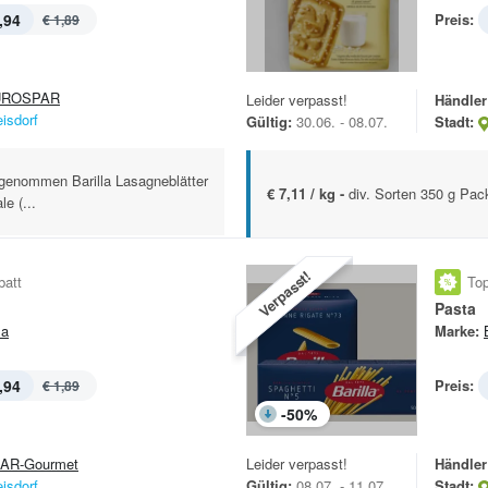
,94
Preis:
€ 1,89
UROSPAR
Leider verpasst!
Händler
eisdorf
Gültig:
30.06. - 08.07.
Stadt:
sgenommen Barilla Lasagneblätter
€ 7,11 / kg -
div. Sorten 350 g Pa
e (...
Verpasst!
batt
Top
Pasta
la
Marke:
,94
Preis:
€ 1,89
-
50
%
AR-Gourmet
Leider verpasst!
Händler
eisdorf
Gültig:
08.07. - 11.07.
Stadt: