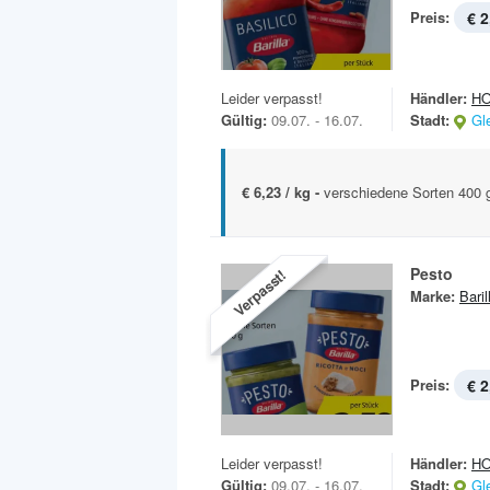
Preis:
€ 2
Leider verpasst!
Händler:
H
Gültig:
09.07. - 16.07.
Stadt:
Gl
€ 6,23 / kg -
verschiedene Sorten 400 
Pesto
Verpasst!
Marke:
Baril
Preis:
€ 2
Leider verpasst!
Händler:
H
Gültig:
09.07. - 16.07.
Stadt:
Gl