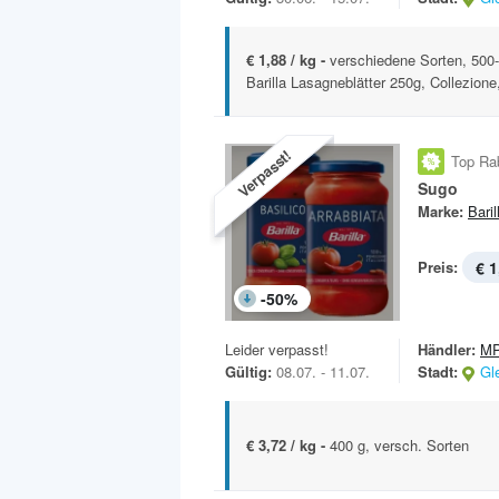
€ 1,88 / kg -
verschiedene Sorten, 50
Barilla Lasagneblätter 250g, Collezione
Verpasst!
Top Ra
Sugo
Marke:
Baril
Preis:
€ 1
-
50
%
Leider verpasst!
Händler:
MP
Gültig:
08.07. - 11.07.
Stadt:
Gl
€ 3,72 / kg -
400 g, versch. Sorten