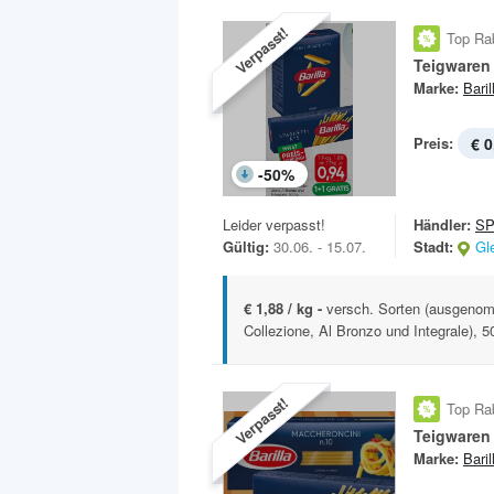
Verpasst!
Top Ra
Teigwaren
Marke:
Baril
Preis:
€ 0
-
50
%
Leider verpasst!
Händler:
S
Gültig:
30.06. - 15.07.
Stadt:
Gl
€ 1,88 / kg -
versch. Sorten (ausgenomm
Collezione, Al Bronzo und Integrale), 5
Verpasst!
Top Ra
Teigwaren
Marke:
Baril