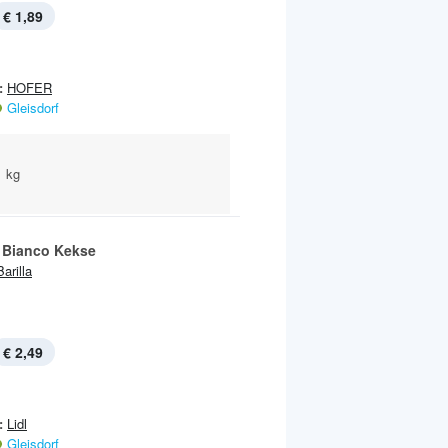
€ 1,89
:
HOFER
Gleisdorf
1 kg
 Bianco Kekse
Barilla
€ 2,49
:
Lidl
Gleisdorf