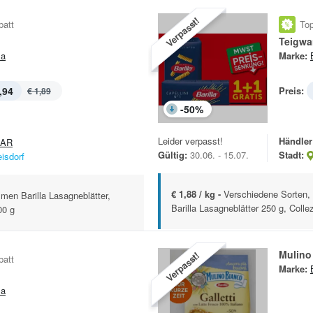
Verpasst!
batt
Top
Teigwa
la
Marke:
,94
Preis:
€ 1,89
-
50
%
Leider verpasst!
Händler
PAR
Gültig:
30.06. - 15.07.
Stadt:
eisdorf
€ 1,88 / kg -
Verschiedene Sorten
en Barilla Lasagneblätter,
Barilla Lasagneblätter 250 g, Collez
00 g
Mulino
Verpasst!
batt
Marke:
la