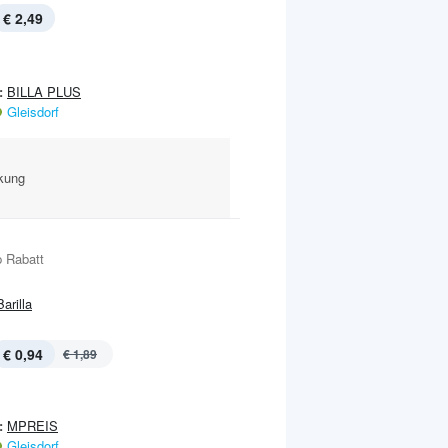
€ 2,49
:
BILLA PLUS
Gleisdorf
ckung
 Rabatt
Barilla
€ 0,94
€ 1,89
:
MPREIS
Gleisdorf