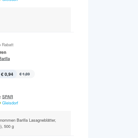
 Rabatt
ren
Barilla
€ 0,94
€ 1,89
:
SPAR
Gleisdorf
nommen Barilla Lasagneblätter,
), 500 g