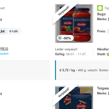
Verpasst!
batt
Top
Sugo
la
Marke:
,94
Preis:
€ 1,89
-
50
%
REIS
Leider verpasst!
Händler
eisdorf
Gültig:
08.07. - 11.07.
Stadt:
€ 3,72 / kg -
400 g, versch. Sorten
Teigwa
Verpasst!
la
Marke: