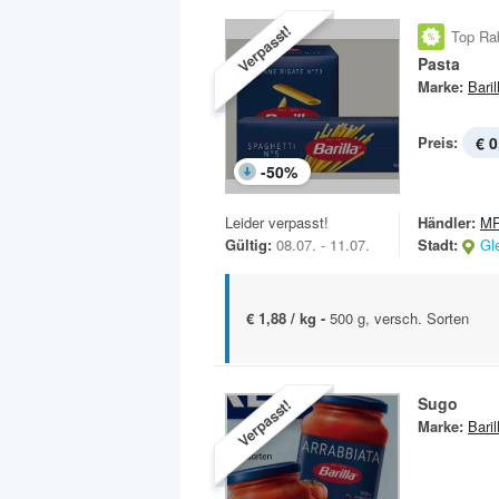
Verpasst!
Top Ra
Pasta
Marke:
Baril
Preis:
€ 0
-
50
%
Leider verpasst!
Händler:
MP
Gültig:
08.07. - 11.07.
Stadt:
Gl
€ 1,88 / kg -
500 g, versch. Sorten
Sugo
Verpasst!
Marke:
Baril