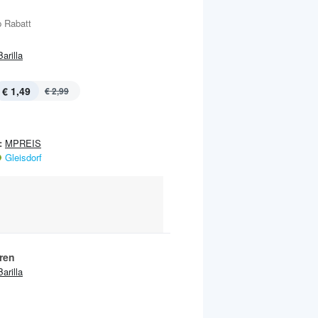
 Rabatt
Barilla
€ 1,49
€ 2,99
:
MPREIS
Gleisdorf
ren
Barilla