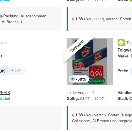
0-g-Packung. Ausgenommen
€ 1,88 / kg -
500 g, versch. Sorten
, Al Bronzo u...
Verpasst!
batt
Top
Teigwa
la
Marke:
,49
Preis:
€ 2,99
-
50
%
REIS
Leider verpasst!
Händler
eisdorf
Gültig:
08.07. - 15.07.
Stadt:
€ 1,88 / kg -
versch. Sorten (ausge
Collezione, Al Bronzo und Integrale