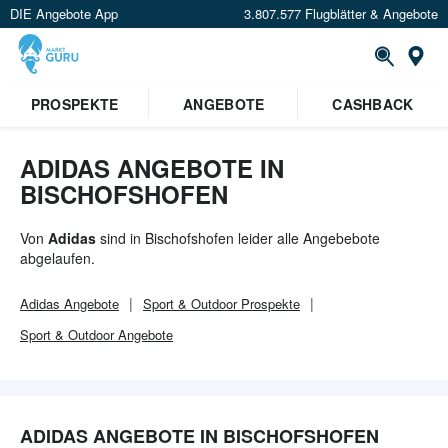
DIE Angebote App
3.807.577 Flugblätter & Angebote
Or
PROSPEKTE
ANGEBOTE
CASHBACK
ADIDAS ANGEBOTE IN
BISCHOFSHOFEN
Von
Adidas
sind in Bischofshofen leider alle Angebebote
abgelaufen.
Adidas
Angebote
Sport & Outdoor
Prospekte
Sport & Outdoor
Angebote
ADIDAS ANGEBOTE IN BISCHOFSHOFEN