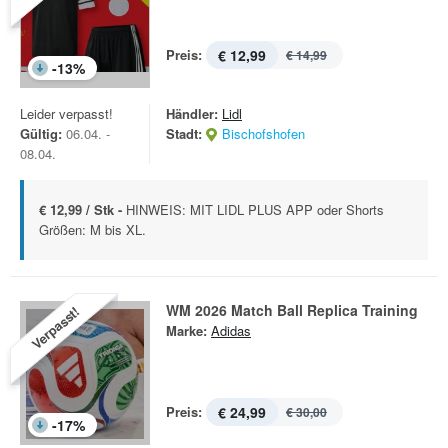
Preis:
€ 12,99
€ 14,99
-
13
%
Leider verpasst!
Händler:
Lidl
Gültig:
06.04. -
Stadt:
Bischofshofen
08.04.
€ 12,99 / Stk -
HINWEIS: MIT LIDL PLUS APP oder Shorts
Größen: M bis XL.
WM 2026 Match Ball Replica Training
Verpasst!
Marke:
Adidas
Preis:
€ 24,99
€ 30,00
-
17
%