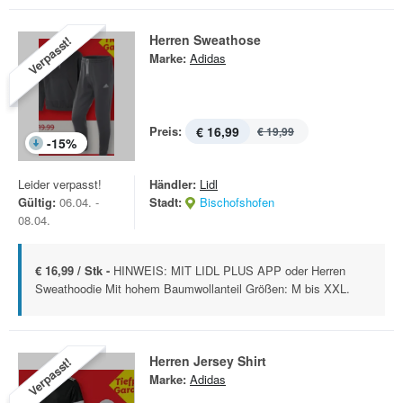
Herren Sweathose
Verpasst!
Marke:
Adidas
Preis:
€ 16,99
€ 19,99
-
15
%
Leider verpasst!
Händler:
Lidl
Gültig:
06.04. -
Stadt:
Bischofshofen
08.04.
€ 16,99 / Stk -
HINWEIS: MIT LIDL PLUS APP oder Herren
Sweathoodie Mit hohem Baumwollanteil Größen: M bis XXL.
Herren Jersey Shirt
Verpasst!
Marke:
Adidas