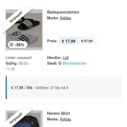
Badepantoletten
Verpasst!
Marke:
Adidas
Preis:
€ 17,99
€ 27,99
-
36
%
Leider verpasst!
Händler:
Lidl
Gültig:
08.03. -
Stadt:
Bischofshofen
11.03.
€ 17,98 / Stk -
Größen: 37 bis 44.5
Herren Shirt
Verpasst!
Marke:
Adidas