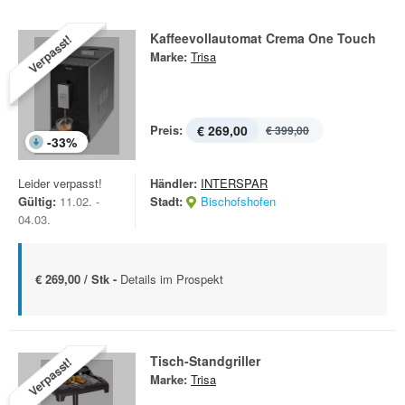
Kaffeevollautomat Crema One Touch
Verpasst!
Marke:
Trisa
Preis:
€ 269,00
€ 399,00
-
33
%
Leider verpasst!
Händler:
INTERSPAR
Gültig:
11.02. -
Stadt:
Bischofshofen
04.03.
€ 269,00 / Stk -
Details im Prospekt
Tisch-Standgriller
Verpasst!
Marke:
Trisa