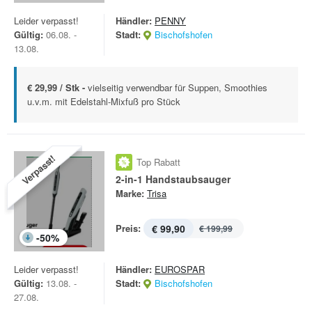
Leider verpasst!
Händler:
PENNY
Gültig:
06.08. -
Stadt:
Bischofshofen
13.08.
€ 29,99 / Stk -
vielseitig verwendbar für Suppen, Smoothies
u.v.m. mit Edelstahl-Mixfuß pro Stück
Verpasst!
Top Rabatt
2-in-1 Handstaubsauger
Marke:
Trisa
Preis:
€ 99,90
€ 199,99
-
50
%
Leider verpasst!
Händler:
EUROSPAR
Gültig:
13.08. -
Stadt:
Bischofshofen
27.08.