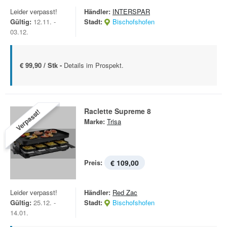
Leider verpasst!
Händler:
INTERSPAR
Gültig:
12.11. -
Stadt:
Bischofshofen
03.12.
€ 99,90 / Stk -
Details im Prospekt.
Raclette Supreme 8
Verpasst!
Marke:
Trisa
Preis:
€ 109,00
Leider verpasst!
Händler:
Red Zac
Gültig:
25.12. -
Stadt:
Bischofshofen
14.01.