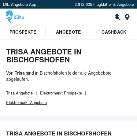
DIE Angebote App
3.812.625 Flugblätter & Angebote
Or
PROSPEKTE
ANGEBOTE
CASHBACK
TRISA ANGEBOTE IN
BISCHOFSHOFEN
Von
Trisa
sind in Bischofshofen leider alle Angebebote
abgelaufen.
Trisa
Angebote
Elektromarkt
Prospekte
Elektromarkt
Angebote
TRISA ANGEBOTE IN BISCHOFSHOFEN