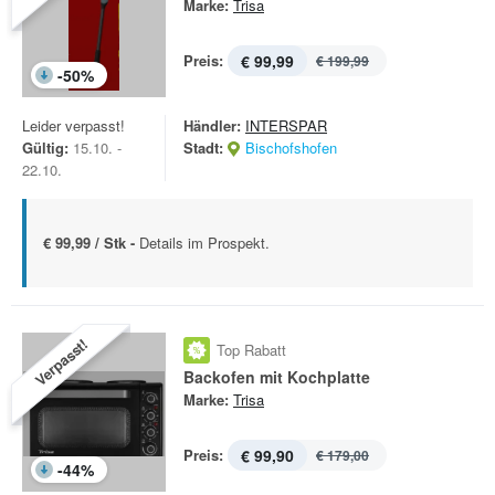
Marke:
Trisa
Preis:
€ 99,99
€ 199,99
-
50
%
Leider verpasst!
Händler:
INTERSPAR
Gültig:
15.10. -
Stadt:
Bischofshofen
22.10.
€ 99,99 / Stk -
Details im Prospekt.
Verpasst!
Top Rabatt
Backofen mit Kochplatte
Marke:
Trisa
Preis:
€ 99,90
€ 179,00
-
44
%