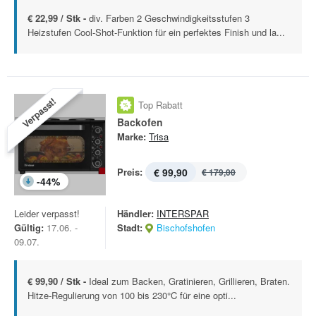
€ 22,99 / Stk -
div. Farben 2 Geschwindigkeitsstufen 3
Heizstufen Cool-Shot-Funktion für ein perfektes Finish und la...
Verpasst!
Top Rabatt
Backofen
Marke:
Trisa
Preis:
€ 99,90
€ 179,00
-
44
%
Leider verpasst!
Händler:
INTERSPAR
Gültig:
17.06. -
Stadt:
Bischofshofen
09.07.
€ 99,90 / Stk -
Ideal zum Backen, Gratinieren, Grillieren, Braten.
Hitze-Regulierung von 100 bis 230°C für eine opti...