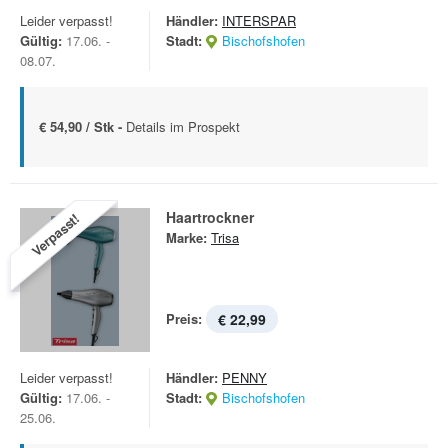
Leider verpasst!
Händler:
INTERSPAR
Gültig:
17.06. -
Stadt:
Bischofshofen
08.07.
€ 54,90 / Stk -
Details im Prospekt
Haartrockner
Verpasst!
Marke:
Trisa
Preis:
€ 22,99
Leider verpasst!
Händler:
PENNY
Gültig:
17.06. -
Stadt:
Bischofshofen
25.06.