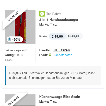
Verpasst!
Top Rabatt
2-in-1 Handstaubsauger
Marke:
Trisa
Preis:
€ 99,90
€ 199,99
-
50
%
Leider verpasst!
Händler:
INTERSPAR
Gültig:
23.07. -
Stadt:
Bischofshofen
13.08.
€ 99,90 / Stk -
Kraftvoller Handstaubsauger BLDC-Motor, lässt
sich auch als Sticksauger nutzen Bis zu 30 Min. Lau...
Küchenwaage Elite Scale
Verpasst!
Marke:
Trisa