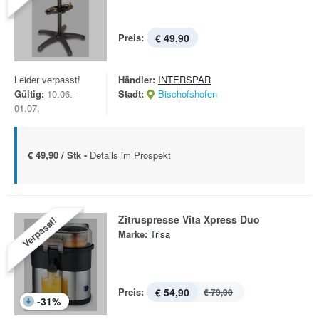
Preis:
€ 49,90
Leider verpasst!
Händler:
INTERSPAR
Gültig:
10.06. -
Stadt:
Bischofshofen
01.07.
€ 49,90 / Stk -
Details im Prospekt
Zitruspresse Vita Xpress Duo
Verpasst!
Marke:
Trisa
Preis:
€ 54,90
€ 79,00
-
31
%