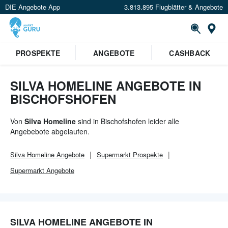
DIE Angebote App
3.813.895 Flugblätter & Angebote
Or
×
PROSPEKTE
ANGEBOTE
CASHBACK
Verrate uns deinen Standort um
Angebote in deiner Nähe
zu
sehen.
SILVA HOMELINE ANGEBOTE IN
BISCHOFSHOFEN
Standort festlegen
Von
Silva Homeline
sind in Bischofshofen leider alle
Angebebote abgelaufen.
Silva Homeline
Angebote
Supermarkt
Prospekte
Supermarkt
Angebote
SILVA HOMELINE ANGEBOTE IN