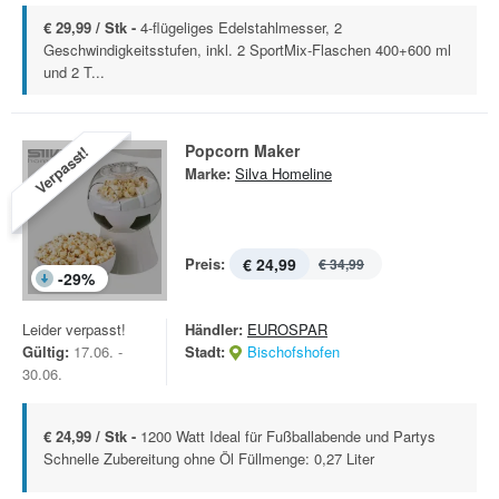
€ 29,99 / Stk -
4-flügeliges Edelstahlmesser, 2
Geschwindigkeitsstufen, inkl. 2 SportMix-Flaschen 400+600 ml
und 2 T...
Popcorn Maker
Verpasst!
Marke:
Silva Homeline
Preis:
€ 24,99
€ 34,99
-
29
%
Leider verpasst!
Händler:
EUROSPAR
Gültig:
17.06. -
Stadt:
Bischofshofen
30.06.
€ 24,99 / Stk -
1200 Watt Ideal für Fußballabende und Partys
Schnelle Zubereitung ohne Öl Füllmenge: 0,27 Liter