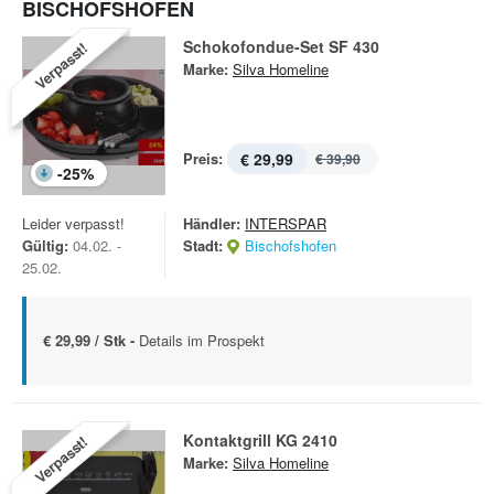
BISCHOFSHOFEN
Schokofondue-Set SF 430
Verpasst!
Marke:
Silva Homeline
Preis:
€ 29,99
€ 39,90
-
25
%
Leider verpasst!
Händler:
INTERSPAR
Gültig:
04.02. -
Stadt:
Bischofshofen
25.02.
€ 29,99 / Stk -
Details im Prospekt
Kontaktgrill KG 2410
Verpasst!
Marke:
Silva Homeline