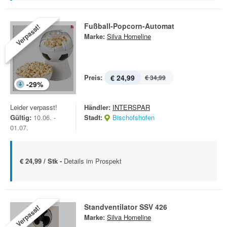
Fußball-Popcorn-Automat
Verpasst!
Marke:
Silva Homeline
Preis:
€ 24,99
€ 34,99
-
29
%
Leider verpasst!
Händler:
INTERSPAR
Gültig:
10.06. -
Stadt:
Bischofshofen
01.07.
€ 24,99 / Stk -
Details im Prospekt
Standventilator SSV 426
Verpasst!
Marke:
Silva Homeline