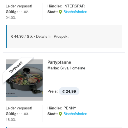
Leider verpasst!
Händler:
INTERSPAR
Gültig:
11.02. -
Stadt:
Bischofshofen
04.03.
€ 44,90 / Stk -
Details im Prospekt
Partypfanne
Verpasst!
Marke:
Silva Homeline
Preis:
€ 24,99
Leider verpasst!
Händler:
PENNY
Gültig:
11.03. -
Stadt:
Bischofshofen
18.03.