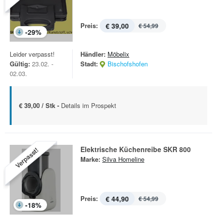
Preis:
€ 39,00
€ 54,99
-
29
%
Leider verpasst!
Händler:
Möbelix
Gültig:
23.02. -
Stadt:
Bischofshofen
02.03.
€ 39,00 / Stk -
Details im Prospekt
Elektrische Küchenreibe SKR 800
Verpasst!
Marke:
Silva Homeline
Preis:
€ 44,90
€ 54,99
-
18
%