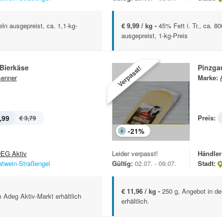
eln ausgepreist, ca. 1,1-kg-
€ 9,99 / kg -
45% Fett i. Tr., ca. 
ausgepreist, 1-kg-Preis
Bierkäse
Pinzga
Verpasst!
enner
Marke:
,99
Preis:
€ 3,79
-
21
%
EG Aktiv
Leider verpasst!
Händler
atwein-Straßengel
Gültig:
02.07. - 09.07.
Stadt:
€ 11,96 / kg -
250 g, Angebot in d
 Adeg Aktiv-Markt erhältlich
erhältlich.