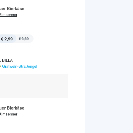
uer Bierkäse
Almsenner
€ 2,99
€ 3,89
:
BILLA
Gratwein-Straßengel
uer Bierkäse
Almsenner