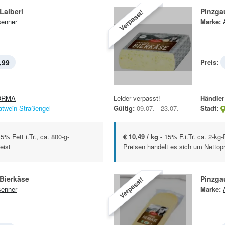
Laiberl
Pinzga
Verpasst!
enner
Marke:
,99
Preis:
ORMA
Leider verpasst!
Händler
atwein-Straßengel
Gültig:
09.07. - 23.07.
Stadt:
5% Fett i.Tr., ca. 800-g-
€ 10,49 / kg -
15% F.i.Tr. ca. 2-kg
eist
Preisen handelt es sich um Nettopr
Bierkäse
Pinzga
Verpasst!
enner
Marke: