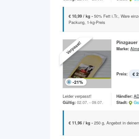
€ 10,99 / kg -
50% Fett i.Tr., Ware einz
Packung, 1-kg-Preis
Pinzgauer 
Verpasst!
Marke:
Alms
Preis:
€ 2
-
21
%
Leider verpasst!
Händler:
AD
Gültig:
02.07. - 09.07.
Stadt:
Gr
€ 11,96 / kg -
250 g, Angebot in deinem