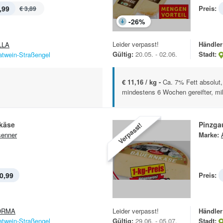
,99
Preis:
€ 3,89
-
26
%
Leider verpasst!
Händler
LLA
Gültig:
20.05. - 02.06.
Stadt:
atwein-Straßengel
€ 11,16 / kg -
Ca. 7% Fett absolut,
mindestens 6 Wochen gereifter, mild
käse
Pinzga
Verpasst!
enner
Marke:
0,99
Preis:
ORMA
Leider verpasst!
Händler
atwein-Straßengel
Gültig:
29.06. - 05.07.
Stadt: