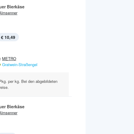
uer Bierkäse
Almsenner
€ 10,49
:
METRO
Gratwein-Straßengel
-Pkg. per kg. Bei den abgebildeten
eise.
uer Bierkäse
Almsenner