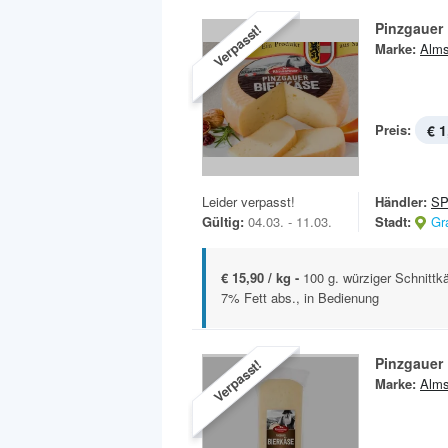
Pinzgauer 
Verpasst!
Marke:
Alms
Preis:
€ 1
Leider verpasst!
Händler:
S
Gültig:
04.03. - 11.03.
Stadt:
Gr
€ 15,90 / kg -
100 g. würziger Schnittkä
7% Fett abs., in Bedienung
Pinzgauer 
Verpasst!
Marke:
Alms