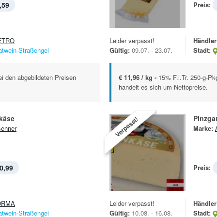
,59
Preis:
ETRO
Leider verpasst!
Händler
atwein-Straßengel
Gültig:
09.07. - 23.07.
Stadt:
ei den abgebildeten Preisen
€ 11,96 / kg -
15% F.i.Tr. 250-g-Pk
handelt es sich um Nettopreise.
käse
Pinzga
Verpasst!
enner
Marke:
0,99
Preis:
ORMA
Leider verpasst!
Händler
atwein-Straßengel
Gültig:
10.08. - 16.08.
Stadt: