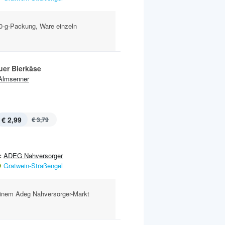
800-g-Packung, Ware einzeln
uer Bierkäse
Almsenner
€ 2,99
€ 3,79
:
ADEG Nahversorger
Gratwein-Straßengel
einem Adeg Nahversorger-Markt