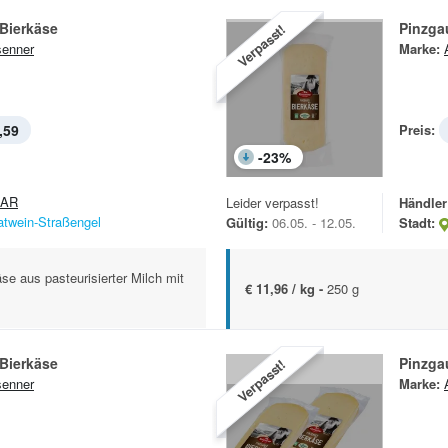
Bierkäse
Pinzga
Verpasst!
enner
Marke:
,59
Preis:
-
23
%
PAR
Leider verpasst!
Händler
atwein-Straßengel
Gültig:
06.05. - 12.05.
Stadt:
se aus pasteurisierter Milch mit
€ 11,96 / kg -
250 g
Bierkäse
Pinzga
Verpasst!
enner
Marke: