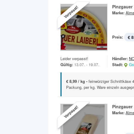
Pinzgauer 
Verpasst!
Marke:
Alms
Preis:
€ 8
Leider verpasst!
Händler:
N
Gültig:
13.07. - 19.07.
Stadt:
Gr
€ 8,99 / kg -
feinwürziger Schnittkäse 4
Packung, per kg. Ware einzeln ausgepr
Pinzgauer 
Verpasst!
Marke:
Alms