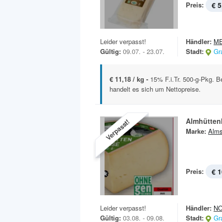
Preis:
€ 5
Leider verpasst!
Händler:
M
Gültig:
09.07. - 23.07.
Stadt:
Gr
€ 11,18 / kg -
15% F.i.Tr. 500-g-Pkg. B
handelt es sich um Nettopreise.
Almhütten
Verpasst!
Marke:
Alms
Preis:
€ 1
Leider verpasst!
Händler:
N
Gültig:
03.08. - 09.08.
Stadt:
Gr