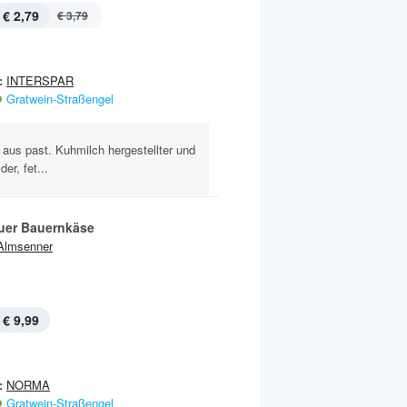
€ 2,79
€ 3,79
:
INTERSPAR
Gratwein-Straßengel
 aus past. Kuhmilch hergestellter und
er, fet...
uer Bauernkäse
Almsenner
€ 9,99
:
NORMA
Gratwein-Straßengel