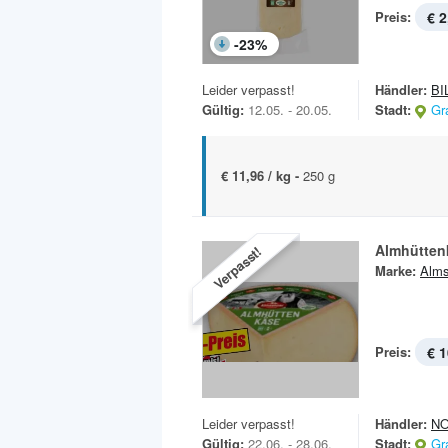
Preis:
€ 2
-
23
%
Leider verpasst!
Händler:
BI
Gültig:
12.05. - 20.05.
Stadt:
Gr
€ 11,96 / kg -
250 g
Almhütten
Verpasst!
Marke:
Alms
Preis:
€ 1
Leider verpasst!
Händler:
N
Gültig:
22.06. - 28.06.
Stadt:
Gr