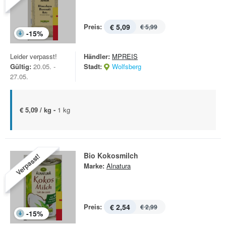
Preis:
€ 5,09
€ 5,99
-
15
%
Leider verpasst!
Händler:
MPREIS
Gültig:
20.05. -
Stadt:
Wolfsberg
27.05.
€ 5,09 / kg -
1 kg
Bio Kokosmilch
Verpasst!
Marke:
Alnatura
Preis:
€ 2,54
€ 2,99
-
15
%