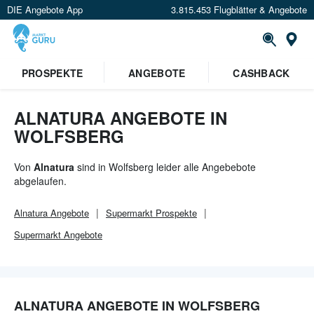
DIE Angebote App
3.815.453 Flugblätter & Angebote
Or
×
PROSPEKTE
ANGEBOTE
CASHBACK
Verrate uns deinen Standort um
Angebote in deiner Nähe
zu
sehen.
ALNATURA ANGEBOTE IN
WOLFSBERG
Standort festlegen
Von
Alnatura
sind in Wolfsberg leider alle Angebebote
abgelaufen.
Alnatura
Angebote
Supermarkt
Prospekte
Supermarkt
Angebote
ALNATURA ANGEBOTE IN WOLFSBERG