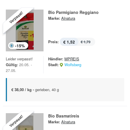
Bio Parmigiano Reggiano
Verpasst!
Marke:
Alnatura
Preis:
€ 1,52
€ 1,79
-
15
%
Leider verpasst!
Händler:
MPREIS
Gültig:
20.05. -
Stadt:
Wolfsberg
27.05.
€ 38,00 / kg -
gerieben, 40 g
Bio Basmatireis
Verpasst!
Marke:
Alnatura