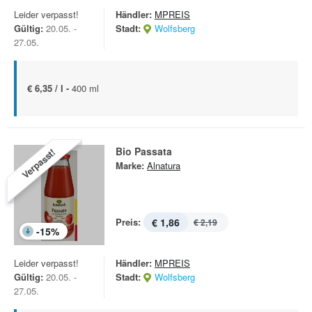
Leider verpasst!
Händler:
MPREIS
Gültig:
20.05. -
Stadt:
Wolfsberg
27.05.
€ 6,35 / l -
400 ml
Bio Passata
Verpasst!
Marke:
Alnatura
Preis:
€ 1,86
€ 2,19
-
15
%
Leider verpasst!
Händler:
MPREIS
Gültig:
20.05. -
Stadt:
Wolfsberg
27.05.