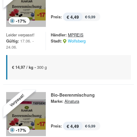
Preis:
€ 4,49
€ 5,39
-
17
%
Leider verpasst!
Händler:
MPREIS
Gültig:
17.06. -
Stadt:
Wolfsberg
24.06.
€ 14,97 / kg -
300 g
Bio-Beerenmischung
Verpasst!
Marke:
Alnatura
Preis:
€ 4,49
€ 5,39
-
17
%