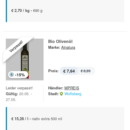
€ 2,70 / kg -
690 g
Bio Olivenöl
Verpasst!
Marke:
Alnatura
Preis:
€ 7,64
€ 8,99
-
15
%
Leider verpasst!
Händler:
MPREIS
Gültig:
20.05. -
Stadt:
Wolfsberg
27.05.
€ 15,28 / l -
nativ extra 500 ml