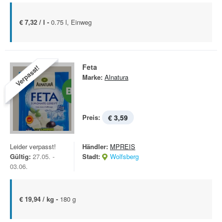
€ 7,32 / l -
0.75 l, Einweg
Feta
Verpasst!
Marke:
Alnatura
Preis:
€ 3,59
Leider verpasst!
Händler:
MPREIS
Gültig:
27.05. -
Stadt:
Wolfsberg
03.06.
€ 19,94 / kg -
180 g