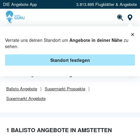
DIE Angebote App
3.813.895 Flugblätter & Angebote
Or
×
PROSPEKTE
ANGEBOTE
CASHBACK
Verrate uns deinen Standort um
Angebote in deiner Nähe
zu
sehen.
BALISTO ANGEBOTE IN
AMSTETTEN
Standort festlegen
Von
Balisto
gibt es aktuell
1 Angebote in Amstetten
.
Balisto
Angebote
Supermarkt
Prospekte
Supermarkt
Angebote
1 BALISTO ANGEBOTE IN AMSTETTEN