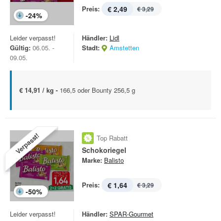
Preis:
€ 2,49
€ 3,29
-
24
%
Leider verpasst!
Händler:
Lidl
Gültig:
06.05. -
Stadt:
Amstetten
09.05.
€ 14,91 / kg -
166,5 oder Bounty 256,5 g
Verpasst!
Top Rabatt
Schokoriegel
Marke:
Balisto
Preis:
€ 1,64
€ 3,29
-
50
%
Leider verpasst!
Händler:
SPAR-Gourmet