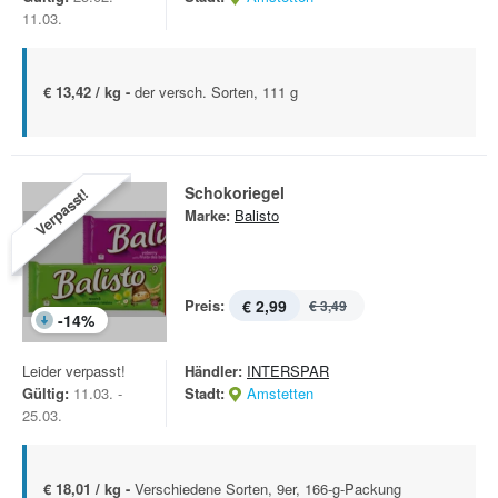
11.03.
€ 13,42 / kg -
der versch. Sorten, 111 g
Schokoriegel
Verpasst!
Marke:
Balisto
Preis:
€ 2,99
€ 3,49
-
14
%
Leider verpasst!
Händler:
INTERSPAR
Gültig:
11.03. -
Stadt:
Amstetten
25.03.
€ 18,01 / kg -
Verschiedene Sorten, 9er, 166-g-Packung