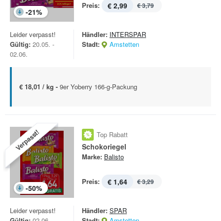
Preis:
€ 2,99
€ 3,79
-
21
%
Leider verpasst!
Händler:
INTERSPAR
Gültig:
20.05. -
Stadt:
Amstetten
02.06.
€ 18,01 / kg -
9er Yoberry 166-g-Packung
Verpasst!
Top Rabatt
Schokoriegel
Marke:
Balisto
Preis:
€ 1,64
€ 3,29
-
50
%
Leider verpasst!
Händler:
SPAR
Gültig:
02.06. -
Stadt:
Amstetten