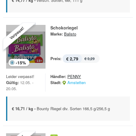
€ 14,77 / kg -
versch. Sorten, 6er, 111 g
Schokoriegel
Verpasst!
Marke:
Balisto
Preis:
€ 2,79
€ 3,29
-
15
%
Leider verpasst!
Händler:
PENNY
Gültig:
12.05. -
Stadt:
Amstetten
20.05.
€ 16,71 / kg -
Bounty Riegel div. Sorten 166,5 g/256,5 g