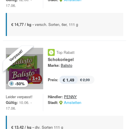
17.06.
€ 14,77 / kg -
versch. Sorten, 6er, 111 g
Verpasst!
Top Rabatt
Schokoriegel
Marke:
Balisto
Preis:
€ 1,49
€ 2,99
-
50
%
Leider verpasst!
Händler:
PENNY
Gültig:
10.06. -
Stadt:
Amstetten
17.06.
€ 13,42 / kg -
div. Sorten 111 g