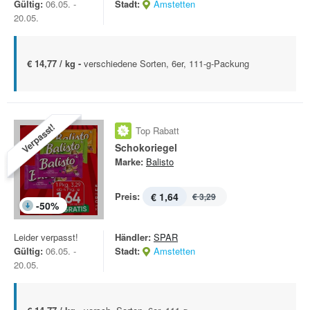
Gültig:
06.05. -
Stadt:
Amstetten
20.05.
€ 14,77 / kg -
verschiedene Sorten, 6er, 111-g-Packung
Verpasst!
Top Rabatt
Schokoriegel
Marke:
Balisto
Preis:
€ 1,64
€ 3,29
-
50
%
Leider verpasst!
Händler:
SPAR
Gültig:
06.05. -
Stadt:
Amstetten
20.05.