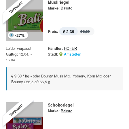
Müsliriegel
Verpasst!
Marke:
Balisto
Preis:
€ 2,39
€ 3,29
-
27
%
Leider verpasst!
Händler:
HOFER
Gültig:
12.04. -
Stadt:
Amstetten
16.04.
€ 9,30 / kg -
oder Bounty Müsli Mix, Yoberry, Korn Mix oder
Bounty 256,5 g/166,5 g
Schokoriegel
Verpasst!
Marke:
Balisto