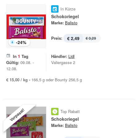
In Kürze
Schokoriegel
Marke:
Balisto
Preis:
€ 2,49
€ 3,29
-
24
%
In
1
Tag
Händler:
Lidl
Gültig:
09.08. -
Valiergasse 2
12.08.
€ 15,00 / kg -
166,5 g oder Bounty 256,5 g
Verpasst!
Top Rabatt
Schokoriegel
Marke:
Balisto