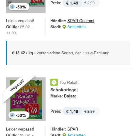
Preis:
€ 1,49
€ 2,99
-
50
%
Leider verpasst!
Händler:
SPAR-Gourmet
Gültig:
25.02. -
Stadt:
Amstetten
11.03.
€ 13,42 / kg -
verschiedene Sorten, 6er, 111-g-Packung
Verpasst!
Top Rabatt
Schokoriegel
Marke:
Balisto
Preis:
€ 1,49
€ 2,99
-
50
%
Leider verpasst!
Händler:
SPAR
Gültig:
25.02. -
Stadt:
Amstetten