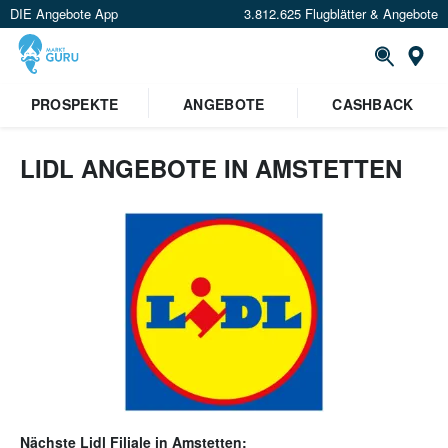
DIE Angebote App
3.812.625 Flugblätter & Angebote
Or
PROSPEKTE
ANGEBOTE
CASHBACK
LIDL ANGEBOTE IN AMSTETTEN
Nächste
Lidl
Filiale in
Amstetten
: