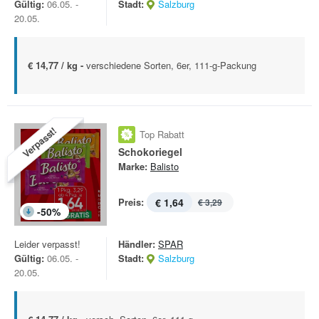
Gültig:
06.05. -
Stadt:
Salzburg
20.05.
€ 14,77 / kg -
verschiedene Sorten, 6er, 111-g-Packung
Verpasst!
Top Rabatt
Schokoriegel
Marke:
Balisto
Preis:
€ 1,64
€ 3,29
-
50
%
Leider verpasst!
Händler:
SPAR
Gültig:
06.05. -
Stadt:
Salzburg
20.05.