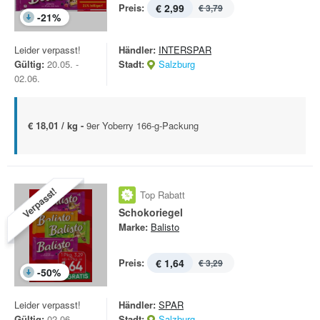
Preis:
€ 2,99
€ 3,79
-
21
%
Leider verpasst!
Händler:
INTERSPAR
Gültig:
20.05. -
Stadt:
Salzburg
02.06.
€ 18,01 / kg -
9er Yoberry 166-g-Packung
Verpasst!
Top Rabatt
Schokoriegel
Marke:
Balisto
Preis:
€ 1,64
€ 3,29
-
50
%
Leider verpasst!
Händler:
SPAR
Gültig:
02.06. -
Stadt:
Salzburg