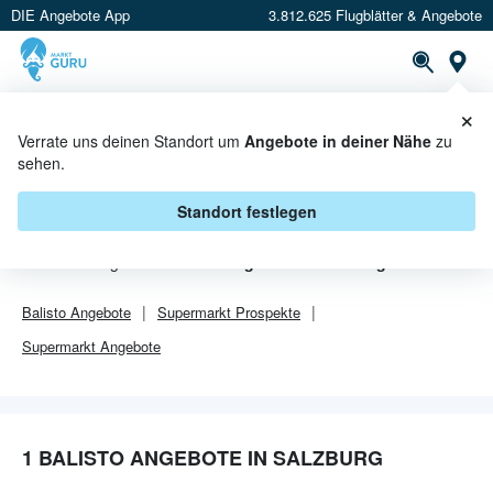
DIE Angebote App
3.812.625 Flugblätter & Angebote
Or
×
PROSPEKTE
ANGEBOTE
CASHBACK
Verrate uns deinen Standort um
Angebote in deiner Nähe
zu
sehen.
BALISTO ANGEBOTE IN
SALZBURG
Standort festlegen
Von
Balisto
gibt es aktuell
1 Angebote in Salzburg
.
Balisto
Angebote
Supermarkt
Prospekte
Supermarkt
Angebote
1 BALISTO ANGEBOTE IN SALZBURG