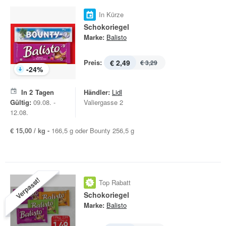
In Kürze
Schokoriegel
Marke:
Balisto
Preis:
€ 2,49
€ 3,29
-
24
%
In
2
Tagen
Händler:
Lidl
Gültig:
09.08. -
Valiergasse 2
12.08.
€ 15,00 / kg -
166,5 g oder Bounty 256,5 g
Verpasst!
Top Rabatt
Schokoriegel
Marke:
Balisto