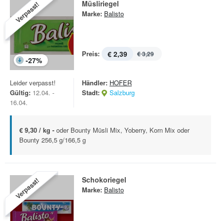
Müsliriegel
Verpasst!
Marke:
Balisto
Preis:
€ 2,39
€ 3,29
-
27
%
Leider verpasst!
Händler:
HOFER
Gültig:
12.04. -
Stadt:
Salzburg
16.04.
€ 9,30 / kg -
oder Bounty Müsli Mix, Yoberry, Korn Mix oder
Bounty 256,5 g/166,5 g
Schokoriegel
Verpasst!
Marke:
Balisto