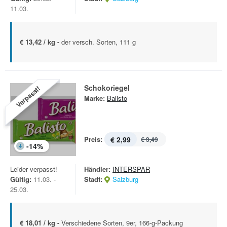
11.03.
€ 13,42 / kg -
der versch. Sorten, 111 g
Schokoriegel
Verpasst!
Marke:
Balisto
Preis:
€ 2,99
€ 3,49
-
14
%
Leider verpasst!
Händler:
INTERSPAR
Gültig:
11.03. -
Stadt:
Salzburg
25.03.
€ 18,01 / kg -
Verschiedene Sorten, 9er, 166-g-Packung