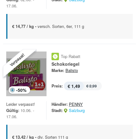
17.06.
€ 14,77 / kg -
versch. Sorten, 6er, 111 g
Verpasst!
Top Rabatt
Schokoriegel
Marke:
Balisto
Preis:
€ 1,49
€ 2,99
-
50
%
Leider verpasst!
Händler:
PENNY
Gültig:
10.06. -
Stadt:
Salzburg
17.06.
€ 13,42 / kg -
div. Sorten 111 g