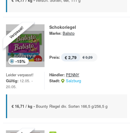
€ 14,77 / kg -
versch. Sorten, 6er, 111 g
Schokoriegel
Verpasst!
Marke:
Balisto
Preis:
€ 2,79
€ 3,29
-
15
%
Leider verpasst!
Händler:
PENNY
Gültig:
12.05. -
Stadt:
Salzburg
20.05.
€ 16,71 / kg -
Bounty Riegel div. Sorten 166,5 g/256,5 g