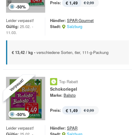
Preis:
€ 1,49
€ 2,99
-
50
%
Leider verpasst!
Händler:
SPAR-Gourmet
Gültig:
25.02. -
Stadt:
Salzburg
11.03.
€ 13,42 / kg -
verschiedene Sorten, 6er, 111-g-Packung
Verpasst!
Top Rabatt
Schokoriegel
Marke:
Balisto
Preis:
€ 1,49
€ 2,99
-
50
%
Leider verpasst!
Händler:
SPAR
Gültig:
25.02. -
Stadt:
Salzburg