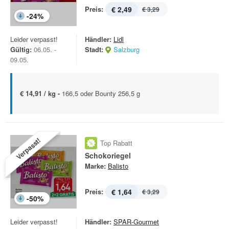
Preis:
€ 2,49
€ 3,29
-
24
%
Leider verpasst!
Händler:
Lidl
Gültig:
06.05. -
Stadt:
Salzburg
09.05.
€ 14,91 / kg -
166,5 oder Bounty 256,5 g
Verpasst!
Top Rabatt
Schokoriegel
Marke:
Balisto
Preis:
€ 1,64
€ 3,29
-
50
%
Leider verpasst!
Händler:
SPAR-Gourmet