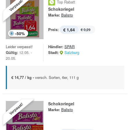
Verpasst!
Top Rabatt
Schokoriegel
Marke:
Balisto
Preis:
€ 1,64
€ 3,29
-
50
%
Leider verpasst!
Händler:
SPAR
Gültig:
12.05. -
Stadt:
Salzburg
20.05.
€ 14,77 / kg -
versch. Sorten, 6er, 111 g
Schokoriegel
Verpasst!
Marke:
Balisto