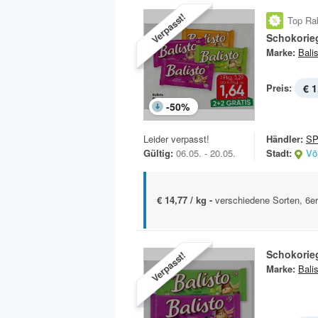
Verpasst!
Top Ra
Schokorie
Marke:
Bali
Preis:
€ 1
-
50
%
Leider verpasst!
Händler:
SP
Gültig:
06.05. - 20.05.
Stadt:
Vö
€ 14,77 / kg -
verschiedene Sorten, 6e
Schokorie
Verpasst!
Marke:
Bali