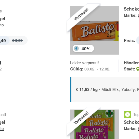
Schoko
Verpasst!
e
Marke:
gel
sto
,49
Preis:
€ 3,29
-
40
%
l
Leider verpasst!
Händler
2
Gültig:
08.02. - 12.02.
Stadt:
€ 11,92 / kg -
Müsli Mix, Yoberry, 
Verpasst!
batt
Top
gel
Schoko
sto
Marke: