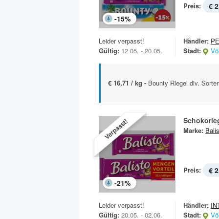
Preis:
€ 2
-
15
%
Leider verpasst!
Händler:
P
Gültig:
12.05. - 20.05.
Stadt:
Vö
€ 16,71 / kg -
Bounty Riegel div. Sorte
Schokorie
Verpasst!
Marke:
Bali
Preis:
€ 2
-
21
%
Leider verpasst!
Händler:
IN
Gültig:
20.05. - 02.06.
Stadt:
Vö