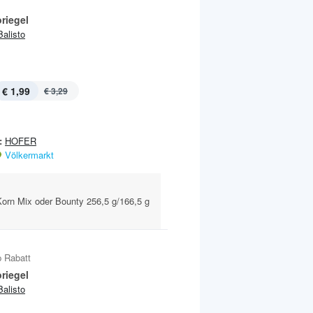
riegel
Balisto
€ 1,99
€ 3,29
:
HOFER
Völkermarkt
Korn Mix oder Bounty 256,5 g/166,5 g
 Rabatt
riegel
Balisto