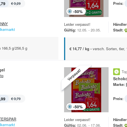
,79
Preis:
€ 3,29
-
50
%
ENNY
Leider verpasst!
Händler
lkermarkt
Gültig:
12.05. - 20.05.
Stadt:
n 166,5 g/256,5 g
€ 14,77 / kg -
versch. Sorten, 6er,
gel
Verpasst!
Top
sto
Schoko
Marke:
,99
Preis:
€ 3,79
-
50
%
TERSPAR
Leider verpasst!
Händler
lkermarkt
Gültig:
02.06. - 17.06.
Stadt: