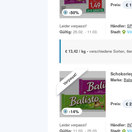
Preis:
€ 1
-
50
%
Leider verpasst!
Händler:
SP
Gültig:
25.02. - 11.03.
Stadt:
Vö
€ 13,42 / kg -
verschiedene Sorten, 6e
Schokorie
Verpasst!
Marke:
Bali
Preis:
€ 2
-
14
%
Leider verpasst!
Händler:
IN
Gültig:
11.03. - 25.03.
Stadt:
Vö