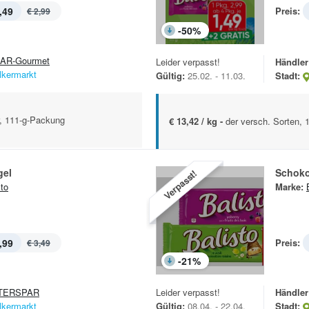
,49
Preis:
€ 2,99
-
50
%
AR-Gourmet
Leider verpasst!
Händler
lkermarkt
Gültig:
25.02. - 11.03.
Stadt:
r, 111-g-Packung
€ 13,42 / kg -
der versch. Sorten, 
gel
Schoko
Verpasst!
sto
Marke:
,99
Preis:
€ 3,49
-
21
%
TERSPAR
Leider verpasst!
Händler
lkermarkt
Gültig:
08.04. - 22.04.
Stadt: