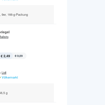
, 9er, 166-g-Packung
riegel
Balisto
€ 2,49
€ 3,29
:
Lidl
Völkermarkt
56,5 g