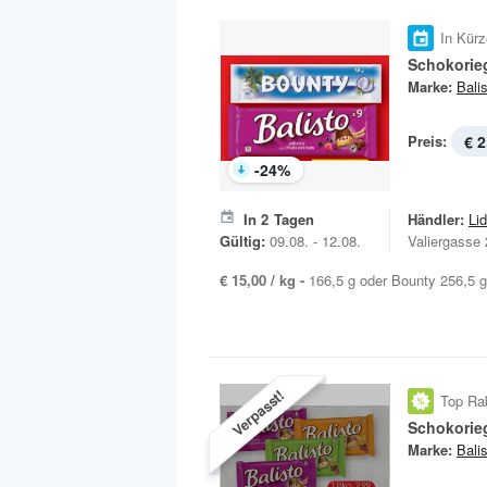
In Kürz
Schokorie
Marke:
Bali
Preis:
€ 2
-
24
%
In
2
Tagen
Händler:
Lid
Gültig:
09.08. - 12.08.
Valiergasse 
€ 15,00 / kg -
166,5 g oder Bounty 256,5 g
Verpasst!
Top Ra
Schokorie
Marke:
Bali