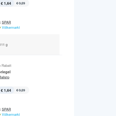
€ 1,64
€ 3,29
:
SPAR
Völkermarkt
 111 g
 Rabatt
riegel
Balisto
€ 1,64
€ 3,29
:
SPAR
Völkermarkt