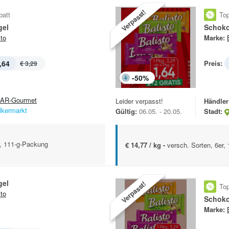
Verpasst!
batt
Top
gel
Schoko
sto
Marke:
,64
Preis:
€ 3,29
-
50
%
AR-Gourmet
Leider verpasst!
Händler
lkermarkt
Gültig:
06.05. - 20.05.
Stadt:
r, 111-g-Packung
€ 14,77 / kg -
versch. Sorten, 6er,
gel
Verpasst!
Top
sto
Schoko
Marke: