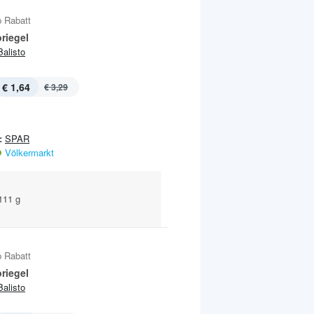
 Rabatt
riegel
Balisto
€ 1,64
€ 3,29
:
SPAR
Völkermarkt
 111 g
 Rabatt
riegel
Balisto