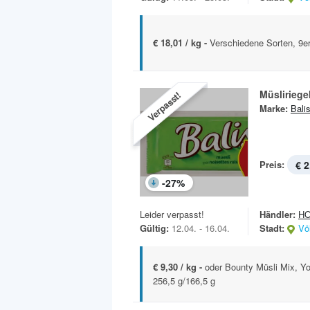
€ 18,01 / kg -
Verschiedene Sorten, 9e
Müsliriege
Verpasst!
Marke:
Bali
Preis:
€ 2
-
27
%
Leider verpasst!
Händler:
H
Gültig:
12.04. - 16.04.
Stadt:
Vö
€ 9,30 / kg -
oder Bounty Müsli Mix, Yo
256,5 g/166,5 g