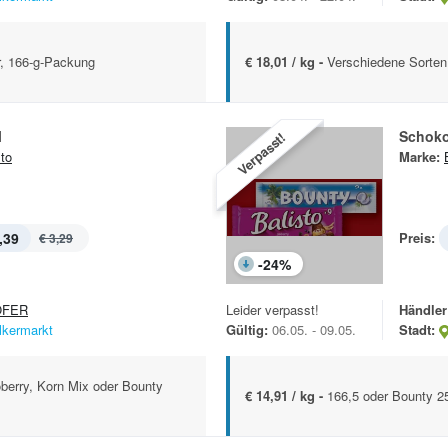
r, 166-g-Packung
€ 18,01 / kg -
Verschiedene Sorten
l
Schoko
Verpasst!
sto
Marke:
,39
Preis:
€ 3,29
-
24
%
OFER
Leider verpasst!
Händler
lkermarkt
Gültig:
06.05. - 09.05.
Stadt:
berry, Korn Mix oder Bounty
€ 14,91 / kg -
166,5 oder Bounty 2