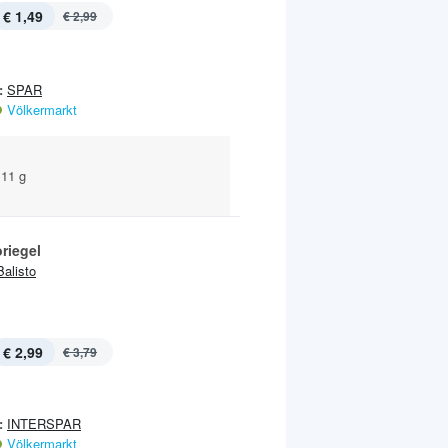
€ 1,49
€ 2,99
:
SPAR
Völkermarkt
111 g
riegel
Balisto
€ 2,99
€ 3,79
:
INTERSPAR
Völkermarkt