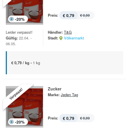
Preis:
€ 0,79
€ 0,99
-
20
%
Leider verpasst!
Händler:
T&G
Gültig:
22.04. -
Stadt:
Völkermarkt
06.05.
€ 0,79 / kg -
1 kg
Zucker
Verpasst!
Marke:
Jeden Tag
Preis:
€ 0,79
€ 0,99
-
20
%