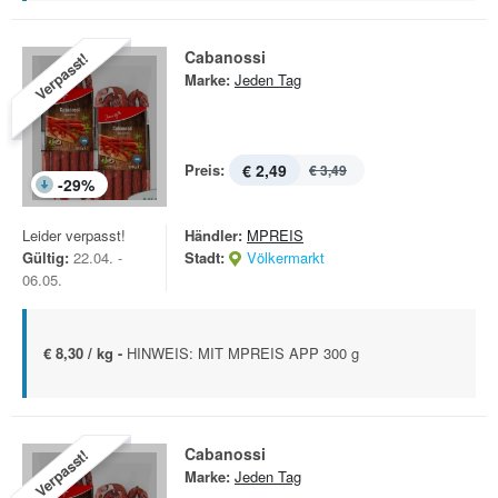
Cabanossi
Verpasst!
Marke:
Jeden Tag
Preis:
€ 2,49
€ 3,49
-
29
%
Leider verpasst!
Händler:
MPREIS
Gültig:
22.04. -
Stadt:
Völkermarkt
06.05.
€ 8,30 / kg -
HINWEIS: MIT MPREIS APP 300 g
Cabanossi
Verpasst!
Marke:
Jeden Tag