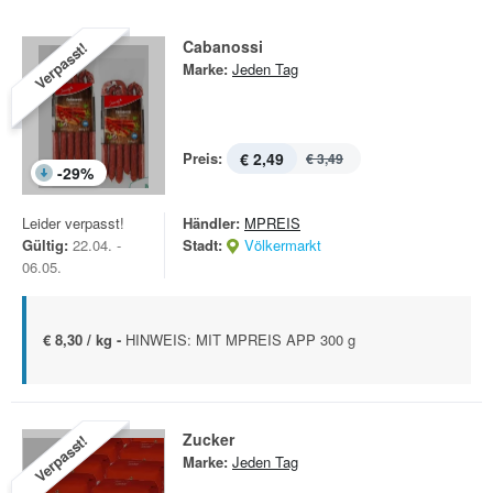
Cabanossi
Verpasst!
Marke:
Jeden Tag
Preis:
€ 2,49
€ 3,49
-
29
%
Leider verpasst!
Händler:
MPREIS
Gültig:
22.04. -
Stadt:
Völkermarkt
06.05.
€ 8,30 / kg -
HINWEIS: MIT MPREIS APP 300 g
Zucker
Verpasst!
Marke:
Jeden Tag