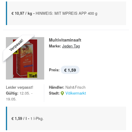
€ 10,97 / kg -
HINWEIS: MIT MPREIS APP 400 g
Multivitaminsaft
Verpasst!
Marke:
Jeden Tag
Preis:
€ 1,59
Leider verpasst!
Händler:
Nah&Frisch
Gültig:
12.05. -
Stadt:
Völkermarkt
19.05.
€ 1,59 / l -
1 l-Pkg.