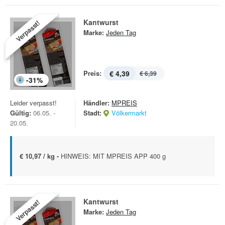
Kantwurst
Verpasst!
Marke:
Jeden Tag
Preis:
€ 4,39
€ 6,39
-
31
%
Leider verpasst!
Händler:
MPREIS
Gültig:
06.05. -
Stadt:
Völkermarkt
20.05.
€ 10,97 / kg -
HINWEIS: MIT MPREIS APP 400 g
Kantwurst
Verpasst!
Marke:
Jeden Tag