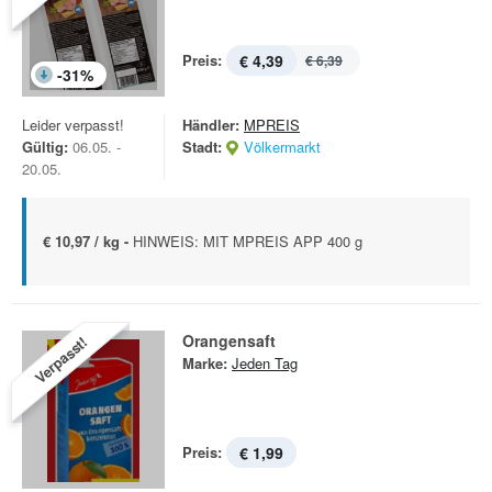
Preis:
€ 4,39
€ 6,39
-
31
%
Leider verpasst!
Händler:
MPREIS
Gültig:
06.05. -
Stadt:
Völkermarkt
20.05.
€ 10,97 / kg -
HINWEIS: MIT MPREIS APP 400 g
Orangensaft
Verpasst!
Marke:
Jeden Tag
Preis:
€ 1,99