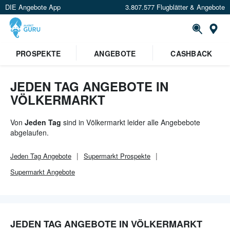
DIE Angebote App
3.807.577 Flugblätter & Angebote
Or
×
PROSPEKTE
ANGEBOTE
CASHBACK
Verrate uns deinen Standort um
Angebote in deiner Nähe
zu
sehen.
JEDEN TAG ANGEBOTE IN
VÖLKERMARKT
Standort festlegen
Von
Jeden Tag
sind in Völkermarkt leider alle Angebebote
abgelaufen.
Jeden Tag
Angebote
Supermarkt
Prospekte
Supermarkt
Angebote
JEDEN TAG ANGEBOTE IN VÖLKERMARKT