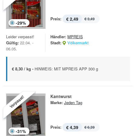
Preis:
€ 2,49
€ 3,49
-
29
%
Leider verpasst!
Händler:
MPREIS
Gültig:
22.04. -
Stadt:
Völkermarkt
06.05.
€ 8,30 / kg -
HINWEIS: MIT MPREIS APP 300 g
Kantwurst
Verpasst!
Marke:
Jeden Tag
Preis:
€ 4,39
€ 6,39
-
31
%