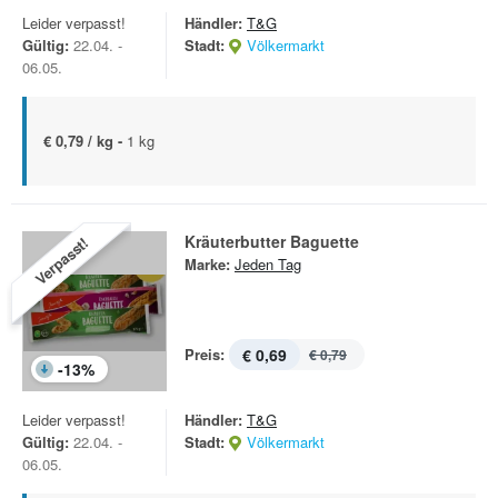
Leider verpasst!
Händler:
T&G
Gültig:
22.04. -
Stadt:
Völkermarkt
06.05.
€ 0,79 / kg -
1 kg
Kräuterbutter Baguette
Verpasst!
Marke:
Jeden Tag
Preis:
€ 0,69
€ 0,79
-
13
%
Leider verpasst!
Händler:
T&G
Gültig:
22.04. -
Stadt:
Völkermarkt
06.05.