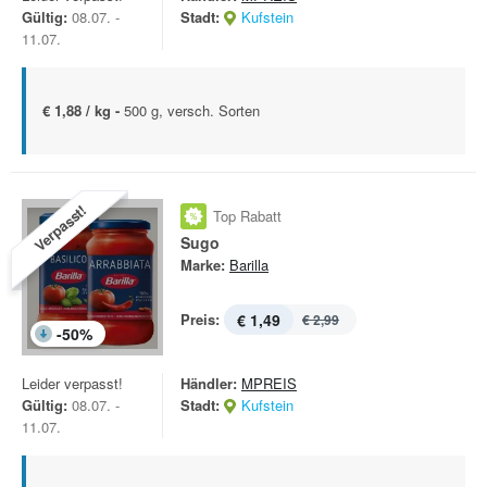
Gültig:
08.07. -
Stadt:
Kufstein
11.07.
€ 1,88 / kg -
500 g, versch. Sorten
Verpasst!
Top Rabatt
Sugo
Marke:
Barilla
Preis:
€ 1,49
€ 2,99
-
50
%
Leider verpasst!
Händler:
MPREIS
Gültig:
08.07. -
Stadt:
Kufstein
11.07.