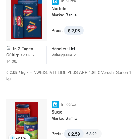
In Kürze
Nudeln
Marke:
Barilla
Preis:
€ 2,08
In
2
Tagen
Händler:
Lidl
Gültig:
12.08. -
Valiergasse 2
14.08.
€ 2,08 / kg -
HINWEIS: MIT LIDL PLUS APP 1.89 € Versch. Sorten 1
kg
In Kürze
Sugo
Marke:
Barilla
Preis:
€ 2,59
€ 3,29
-
21
%