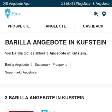
DIE Angebote App
3.815.453 Flugblätter & Angebote
Or
×
PROSPEKTE
ANGEBOTE
CASHBACK
Verrate uns deinen Standort um
Angebote in deiner Nähe
zu
sehen.
BARILLA ANGEBOTE IN KUFSTEIN
Standort festlegen
Von
Barilla
gibt es aktuell
3 Angebote in Kufstein
.
Barilla
Angebote
Supermarkt
Prospekte
Supermarkt
Angebote
3 BARILLA ANGEBOTE IN KUFSTEIN