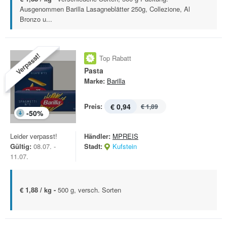
Ausgenommen Barilla Lasagneblätter 250g, Collezione, Al
Bronzo u...
Verpasst!
Top Rabatt
Pasta
Marke:
Barilla
Preis:
€ 0,94
€ 1,89
-
50
%
Leider verpasst!
Händler:
MPREIS
Gültig:
08.07. -
Stadt:
Kufstein
11.07.
€ 1,88 / kg -
500 g, versch. Sorten