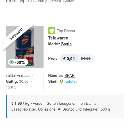
€ 9,20 / kg -
190 – 200 g, versch. Sorten
Verpasst!
Top Rabatt
Teigwaren
Marke:
Barilla
Preis:
€ 0,94
€ 1,89
-
50
%
Leider verpasst!
Händler:
SPAR
Gültig:
30.06. -
Stadt:
Kufstein
15.07.
€ 1,88 / kg -
versch. Sorten (ausgenommen Barilla
Lasagneblätter, Collezione, Al Bronzo und Integrale), 500 g