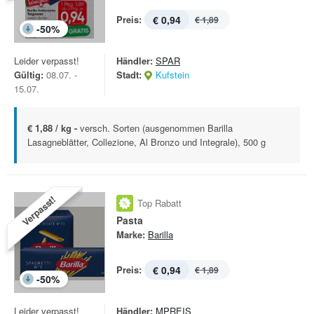
Preis:
€ 0,94
€ 1,89
-
50
%
Leider verpasst!
Händler:
SPAR
Gültig:
08.07. -
Stadt:
Kufstein
15.07.
€ 1,88 / kg -
versch. Sorten (ausgenommen Barilla
Lasagneblätter, Collezione, Al Bronzo und Integrale), 500 g
Verpasst!
Top Rabatt
Pasta
Marke:
Barilla
Preis:
€ 0,94
€ 1,89
-
50
%
Leider verpasst!
Händler:
MPREIS