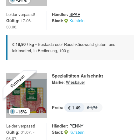
-
24
%
Leider verpasst!
Händler:
SPAR
Gültig:
17.06. -
Stadt:
Kufstein
30.06.
€ 18,90 / kg -
Beskada oder Rauchkäsewurst gluten- und
laktosefrei, in Bedienung, 100 g
Spezialitäten Aufschnitt
Verpasst!
Marke:
Wiesbauer
Preis:
€ 1,49
€ 1,75
-
15
%
Leider verpasst!
Händler:
PENNY
Gültig:
01.07. -
Stadt:
Kufstein
08.07.