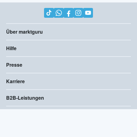
Über marktguru
Hilfe
Presse
Karriere
B2B-Leistungen
Impressum
AGB
Compliance
Barrierefreiheitserklärung
Datenschutz
Privatsphären-Einstellungen
2026
©
Visivo Consulting GmbH