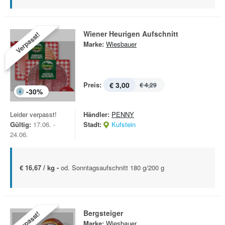
Wiener Heurigen Aufschnitt
Verpasst!
Marke:
Wiesbauer
Preis:
€ 3,00
€ 4,29
-
30
%
Leider verpasst!
Händler:
PENNY
Gültig:
17.06. -
Stadt:
Kufstein
24.06.
€ 16,67 / kg -
od. Sonntagsaufschnitt 180 g/200 g
Bergsteiger
Verpasst!
Marke:
Wiesbauer