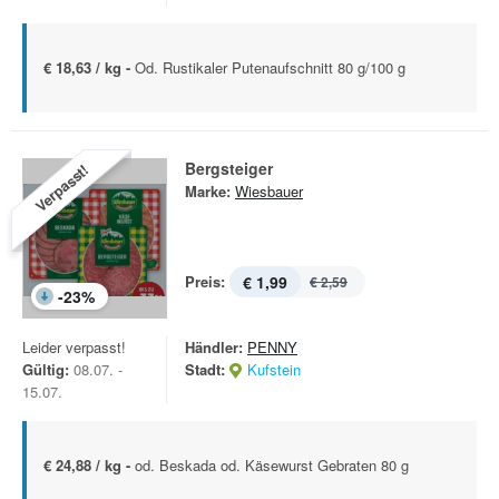
€ 18,63 / kg -
Od. Rustikaler Putenaufschnitt 80 g/100 g
Bergsteiger
Verpasst!
Marke:
Wiesbauer
Preis:
€ 1,99
€ 2,59
-
23
%
Leider verpasst!
Händler:
PENNY
Gültig:
08.07. -
Stadt:
Kufstein
15.07.
€ 24,88 / kg -
od. Beskada od. Käsewurst Gebraten 80 g