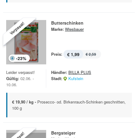
Butterschinken
Verpasst!
Marke:
Wiesbauer
Preis:
€ 1,99
€ 2,59
-
23
%
Leider verpasst!
Händler:
BILLA PLUS
Gültig:
02.06. -
Stadt:
Kufstein
10.06.
€ 19,90 / kg -
Prosecco- od. Birkenrauch-Schinken geschnitten,
100 g
Bergsteiger