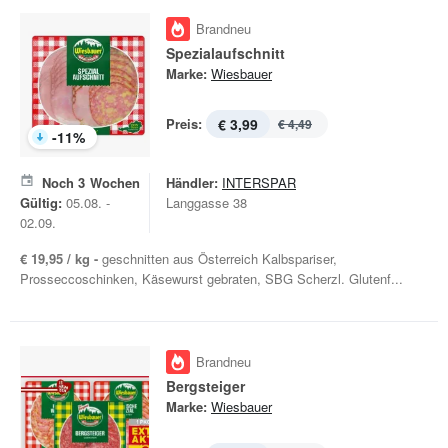
Brandneu
Spezialaufschnitt
Marke:
Wiesbauer
Preis:
€ 3,99
€ 4,49
-
11
%
Noch
3
Wochen
Händler:
INTERSPAR
Gültig:
05.08. -
Langgasse 38
02.09.
€ 19,95 / kg -
geschnitten aus Österreich Kalbspariser,
Prosseccoschinken, Käsewurst gebraten, SBG Scherzl. Glutenf...
Brandneu
Bergsteiger
Marke:
Wiesbauer