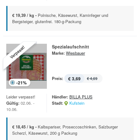
€ 19,39 / kg -
Polnische, Käsewurst, Kaminfeger und
Bergsteiger, glutenfrei. 180-g-Packung
Spezialaufschnitt
Verpasst!
Marke:
Wiesbauer
Preis:
€ 3,69
€ 4,69
-
21
%
Leider verpasst!
Händler:
BILLA PLUS
Gültig:
02.06. -
Stadt:
Kufstein
10.06.
€ 18,45 / kg -
Kalbspariser, Proseccoschinken, Salzburger
Scherzl, Käsewurst, 200 g Packung