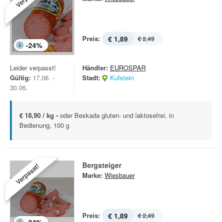
Preis:
€ 1,89
€ 2,49
-
24
%
Leider verpasst!
Händler:
EUROSPAR
Gültig:
17.06. -
Stadt:
Kufstein
30.06.
€ 18,90 / kg -
oder Beskada gluten- und laktosefrei, in
Bedienung, 100 g
Bergsteiger
Verpasst!
Marke:
Wiesbauer
Preis:
€ 1,89
€ 2,49