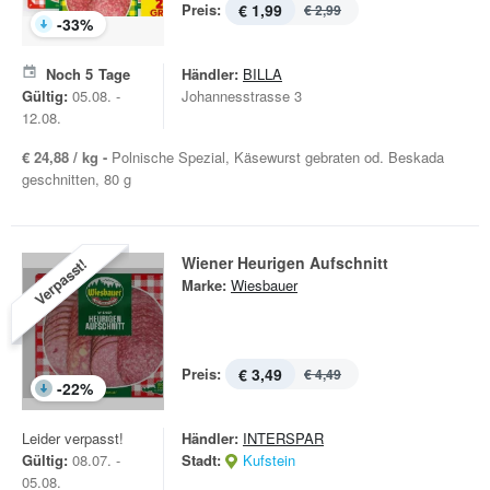
Preis:
€ 1,99
€ 2,99
-
33
%
Noch
5
Tage
Händler:
BILLA
Gültig:
05.08. -
Johannesstrasse 3
12.08.
€ 24,88 / kg -
Polnische Spezial, Käsewurst gebraten od. Beskada
geschnitten, 80 g
Wiener Heurigen Aufschnitt
Verpasst!
Marke:
Wiesbauer
Preis:
€ 3,49
€ 4,49
-
22
%
Leider verpasst!
Händler:
INTERSPAR
Gültig:
08.07. -
Stadt:
Kufstein
05.08.