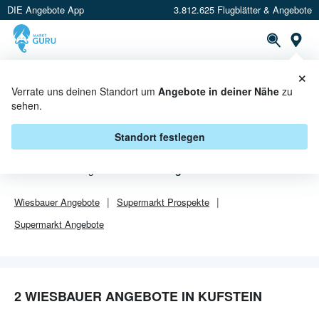
DIE Angebote App
3.812.625 Flugblätter & Angebote
Or
×
PROSPEKTE
ANGEBOTE
CASHBACK
Verrate uns deinen Standort um
Angebote in deiner Nähe
zu
sehen.
WIESBAUER ANGEBOTE IN
KUFSTEIN
Standort festlegen
Von
Wiesbauer
gibt es aktuell
2 Angebote in Kufstein
.
Wiesbauer
Angebote
Supermarkt
Prospekte
Supermarkt
Angebote
2 WIESBAUER ANGEBOTE IN KUFSTEIN