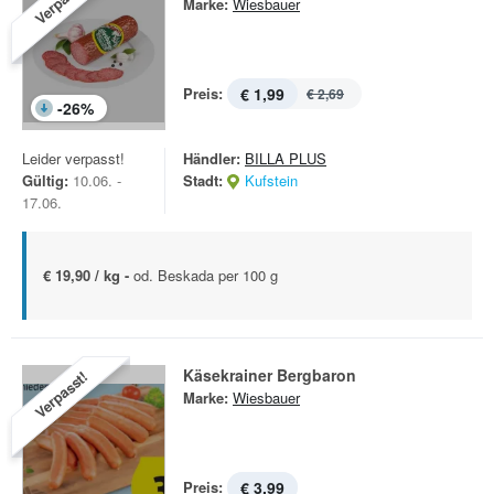
Verpasst!
Marke:
Wiesbauer
Preis:
€ 1,99
€ 2,69
-
26
%
Leider verpasst!
Händler:
BILLA PLUS
Gültig:
10.06. -
Stadt:
Kufstein
17.06.
€ 19,90 / kg -
od. Beskada per 100 g
Käsekrainer Bergbaron
Verpasst!
Marke:
Wiesbauer
Preis:
€ 3,99