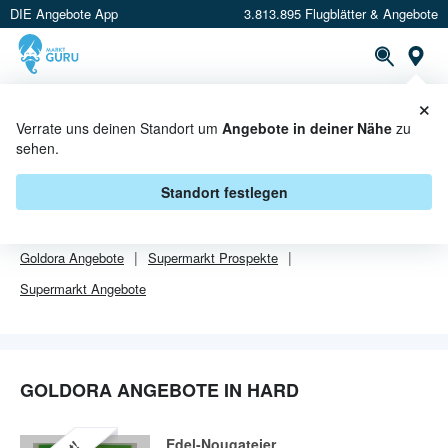
DIE Angebote App
3.813.895 Flugblätter & Angebote
Or
×
PROSPEKTE
ANGEBOTE
CASHBACK
Verrate uns deinen Standort um
Angebote in deiner Nähe
zu
sehen.
GOLDORA ANGEBOTE IN HARD
Standort festlegen
Von
Goldora
sind in Hard leider alle Angebebote abgelaufen.
Goldora
Angebote
Supermarkt
Prospekte
Supermarkt
Angebote
GOLDORA ANGEBOTE IN HARD
Edel-Nougateier