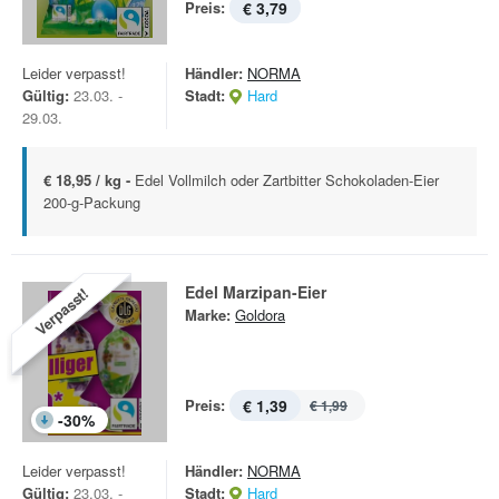
Preis:
€ 3,79
Leider verpasst!
Händler:
NORMA
Gültig:
23.03. -
Stadt:
Hard
29.03.
€ 18,95 / kg -
Edel Vollmilch oder Zartbitter Schokoladen-Eier
200-g-Packung
Edel Marzipan-Eier
Verpasst!
Marke:
Goldora
Preis:
€ 1,39
€ 1,99
-
30
%
Leider verpasst!
Händler:
NORMA
Gültig:
23.03. -
Stadt:
Hard