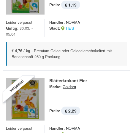
Preis:
€ 1,19
Leider verpasst!
Händler:
NORMA
Gültig:
30.03. -
Stadt:
Hard
05.04.
€ 4,76 / kg -
Premium Gelee oder Geleeeierschokoliert mit
Bananensaft 250-g-Packung
Blätterkrokant Eier
Verpasst!
Marke:
Goldora
Preis:
€ 2,29
Leider verpasst!
Händler:
NORMA