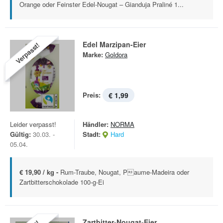
Orange oder Feinster Edel-Nougat – Gianduja Praliné 1...
Edel Marzipan-Eier
Verpasst!
Marke:
Goldora
Preis:
€ 1,99
Leider verpasst!
Händler:
NORMA
Gültig:
30.03. -
Stadt:
Hard
05.04.
€ 19,90 / kg -
Rum-Traube, Nougat, Paume-Madeira oder
Zartbitterschokolade 100-g-Ei
Zartbitter-Nougat-Eier