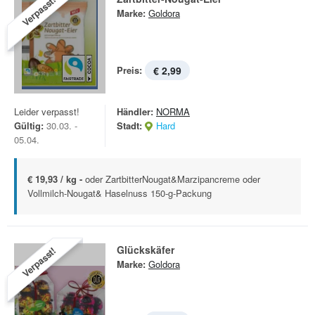
Verpasst!
Marke:
Goldora
Preis:
€ 2,99
Leider verpasst!
Händler:
NORMA
Gültig:
30.03. -
Stadt:
Hard
05.04.
€ 19,93 / kg -
oder ZartbitterNougat&Marzipancreme oder
Vollmilch-Nougat& Haselnuss 150-g-Packung
Glückskäfer
Verpasst!
Marke:
Goldora