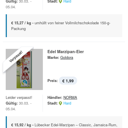
Gültig:
30.03. -
Stadt:
Hard
05.04.
€ 15,27 / kg -
umhüllt von feiner Vollmilchschokolade 150-g-
Packung
Edel Marzipan-Eier
Verpasst!
Marke:
Goldora
Preis:
€ 1,99
Leider verpasst!
Händler:
NORMA
Gültig:
30.03. -
Stadt:
Hard
05.04.
€ 15,92 / kg -
Lübecker Edel-Marzipan – Classic, Jamaica-Rum,