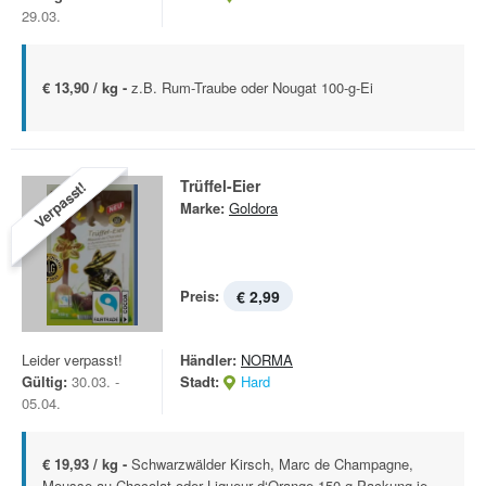
29.03.
€ 13,90 / kg -
z.B. Rum-Traube oder Nougat 100-g-Ei
Trüffel-Eier
Verpasst!
Marke:
Goldora
Preis:
€ 2,99
Leider verpasst!
Händler:
NORMA
Gültig:
30.03. -
Stadt:
Hard
05.04.
€ 19,93 / kg -
Schwarzwälder Kirsch, Marc de Champagne,
Mousse au Chocolat oder Liqueur d‘Orange 150-g-Packung je ...