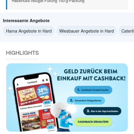
Haselnuss-Nougat-Füllung 150-g-Packung
Interessante Angebote
Hama Angebote in Hard
Wiesbauer Angebote in Hard
Caterl
HIGHLIGHTS