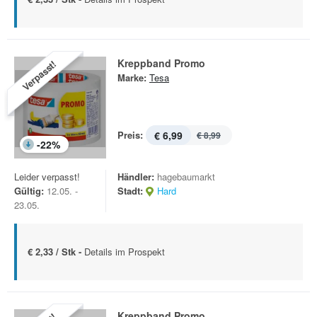
Kreppband Promo
Verpasst!
Marke:
Tesa
Preis:
€ 6,99
€ 8,99
-
22
%
Leider verpasst!
Händler:
hagebaumarkt
Gültig:
12.05. -
Stadt:
Hard
23.05.
€ 2,33 / Stk -
Details im Prospekt
Kreppband Promo