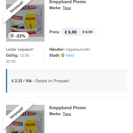
Kreppband Promo
Verpasst!
Marke:
Tesa
Preis:
€ 6,99
€ 8,99
-
22
%
Leider verpasst!
Händler:
hagebaumarkt
Gültig:
12.05. -
Stadt:
Hard
23.05.
€ 2,33 / Stk -
Details im Prospekt
Kreppband Promo
Verpasst!
Marke:
Tesa