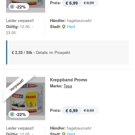
Preis:
€ 6,99
€ 8,99
-
22
%
Leider verpasst!
Händler:
hagebaumarkt
Gültig:
12.05. -
Stadt:
Hard
23.05.
€ 2,33 / Stk -
Details im Prospekt
Kreppband Promo
Verpasst!
Marke:
Tesa
Preis:
€ 6,99
€ 8,99
-
22
%
Leider verpasst!
Händler:
hagebaumarkt
Gültig:
12.05. -
Stadt:
Hard