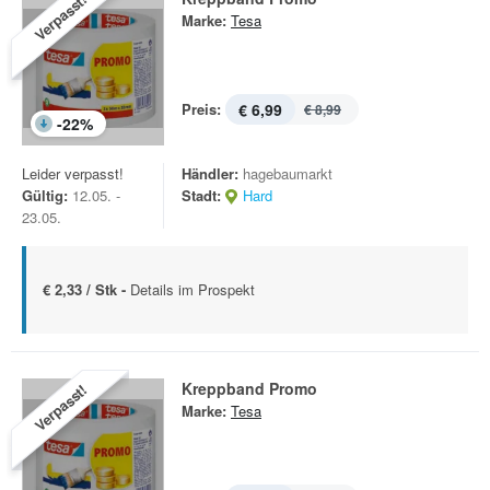
Verpasst!
Marke:
Tesa
Preis:
€ 6,99
€ 8,99
-
22
%
Leider verpasst!
Händler:
hagebaumarkt
Gültig:
12.05. -
Stadt:
Hard
23.05.
€ 2,33 / Stk -
Details im Prospekt
Kreppband Promo
Verpasst!
Marke:
Tesa