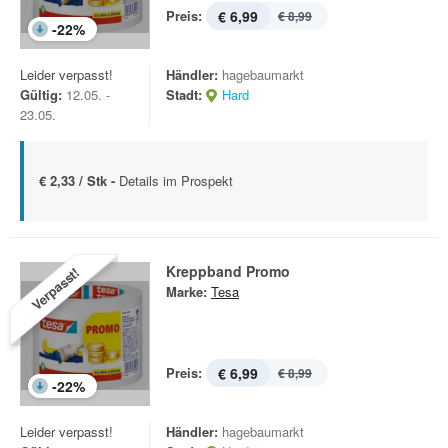
Preis:
€ 6,99
€ 8,99
-
22
%
Leider verpasst!
Händler:
hagebaumarkt
Gültig:
12.05. -
Stadt:
Hard
23.05.
€ 2,33 / Stk -
Details im Prospekt
Kreppband Promo
Verpasst!
Marke:
Tesa
Preis:
€ 6,99
€ 8,99
-
22
%
Leider verpasst!
Händler:
hagebaumarkt