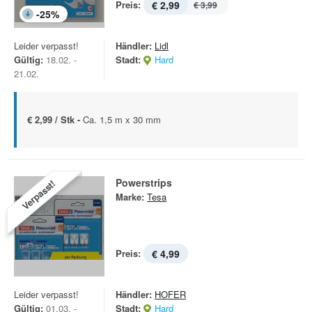
Preis:
€ 2,99
€ 3,99
-
25
%
Leider verpasst!
Händler:
Lidl
Gültig:
18.02. -
Stadt:
Hard
21.02.
€ 2,99 / Stk -
Ca. 1,5 m x 30 mm
Powerstrips
Verpasst!
Marke:
Tesa
Preis:
€ 4,99
Leider verpasst!
Händler:
HOFER
Gültig:
01.03. -
Stadt:
Hard