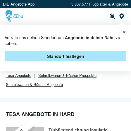
DIE Angebote App
3.807.577 Flugblätter & Angebote
Or
×
PROSPEKTE
ANGEBOTE
CASHBACK
Verrate uns deinen Standort um
Angebote in deiner Nähe
zu
sehen.
TESA ANGEBOTE IN HARD
Standort festlegen
Von
Tesa
sind in Hard leider alle Angebebote abgelaufen.
Tesa
Angebote
Schreibwaren & Bücher
Prospekte
Schreibwaren & Bücher
Angebote
TESA ANGEBOTE IN HARD
Türbürstendichtung Insulatio