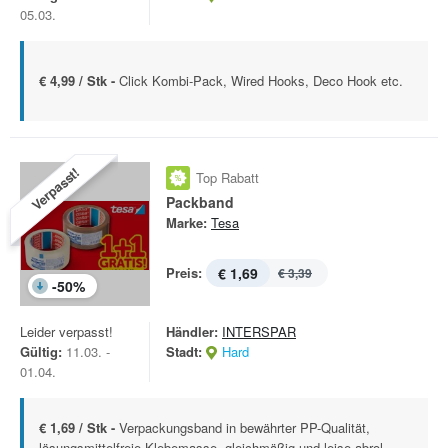
05.03.
€ 4,99 / Stk -
Click Kombi-Pack, Wired Hooks, Deco Hook etc.
Verpasst!
Top Rabatt
Packband
Marke:
Tesa
Preis:
€ 1,69
€ 3,39
-
50
%
Leider verpasst!
Händler:
INTERSPAR
Gültig:
11.03. -
Stadt:
Hard
01.04.
€ 1,69 / Stk -
Verpackungsband in bewährter PP-Qualität,
lösungsmittelfreie Klebemasse, gleichmäßig und leise abrol...