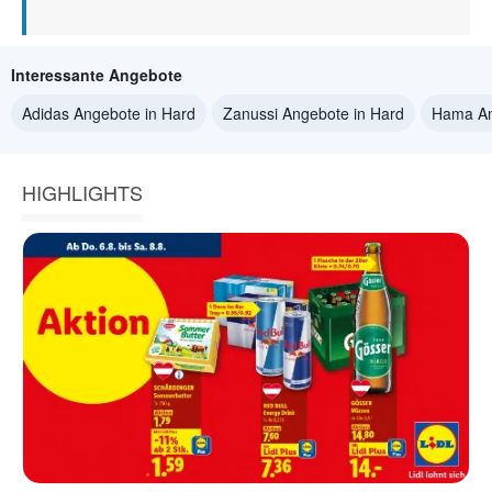
Interessante Angebote
Adidas Angebote in Hard
Zanussi Angebote in Hard
Hama An
HIGHLIGHTS