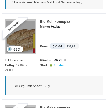
Brot aus österreichischem Mehl und Natursauerteig, m...
Bio Mehrkornspitz
Verpasst!
Marke:
Haubis
Preis:
€ 0,66
€ 0,99
-
33
%
Leider verpasst!
Händler:
MPREIS
Gültig:
17.09. -
Stadt:
Kufstein
24.09.
€ 7,76 / kg -
mit Sesam 85 g
Bio Mehrkornspitz