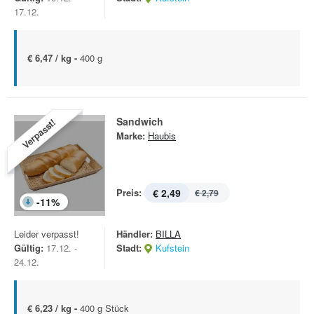
17.12.
€ 6,47 / kg -
400 g
Sandwich
Verpasst!
Marke:
Haubis
Preis:
€ 2,49
€ 2,79
-
11
%
Leider verpasst!
Händler:
BILLA
Gültig:
17.12. -
Stadt:
Kufstein
24.12.
€ 6,23 / kg -
400 g Stück