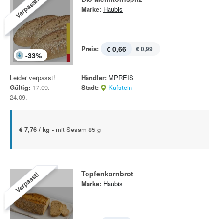
Verpasst!
Marke:
Haubis
Preis:
€ 0,66
€ 0,99
-
33
%
Leider verpasst!
Händler:
MPREIS
Gültig:
17.09. -
Stadt:
Kufstein
24.09.
€ 7,76 / kg -
mit Sesam 85 g
Topfenkornbrot
Verpasst!
Marke:
Haubis