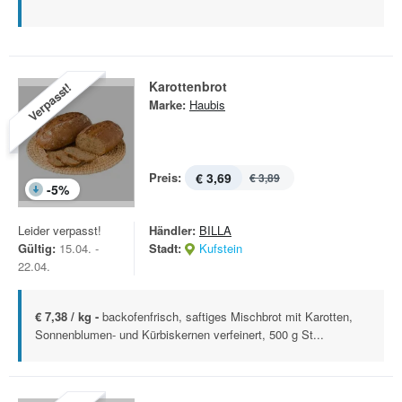
Karottenbrot
Verpasst!
Marke:
Haubis
Preis:
€ 3,69
€ 3,89
-
5
%
Leider verpasst!
Händler:
BILLA
Gültig:
15.04. -
Stadt:
Kufstein
22.04.
€ 7,38 / kg -
backofenfrisch, saftiges Mischbrot mit Karotten,
Sonnenblumen- und Kürbiskernen verfeinert, 500 g St...