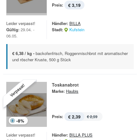
Preis:
€ 3,19
Leider verpasst!
Händler:
BILLA
Gültig:
29.04. -
Stadt:
Kufstein
06.05.
€ 6,38 / kg -
backofenfrisch, Roggenmischbrot mit aromatischer
und röscher Kruste, 500 g Stück
Toskanabrot
Verpasst!
Marke:
Haubis
Preis:
€ 2,39
€ 2,59
-
8
%
Leider verpasst!
Händler:
BILLA PLUS