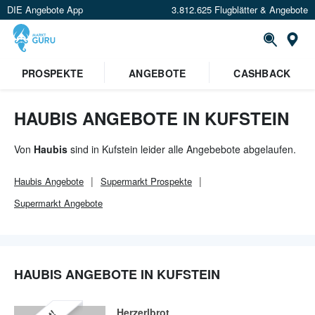
DIE Angebote App
3.812.625 Flugblätter & Angebote
Or
×
PROSPEKTE
ANGEBOTE
CASHBACK
Verrate uns deinen Standort um
Angebote in deiner Nähe
zu
sehen.
HAUBIS ANGEBOTE IN KUFSTEIN
Standort festlegen
Von
Haubis
sind in Kufstein leider alle Angebebote abgelaufen.
Haubis
Angebote
Supermarkt
Prospekte
Supermarkt
Angebote
HAUBIS ANGEBOTE IN KUFSTEIN
Herzerlbrot