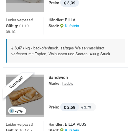
Preis:
€ 3,39
Leider verpasst!
Händler:
BILLA
Gültig:
01.10. -
Stadt:
Kufstein
08.10.
€ 8,47 / kg -
backofenfrisch, saftiges Weizenmischbrot
verfeinert mit Topfen, Walnüssen und Saaten, 400 g Stück
Sandwich
Verpasst!
Marke:
Haubis
Preis:
€ 2,59
€ 2,79
-
7
%
Leider verpasst!
Händler:
BILLA PLUS
Gültig:
10.12. -
Stadt:
Kufstein