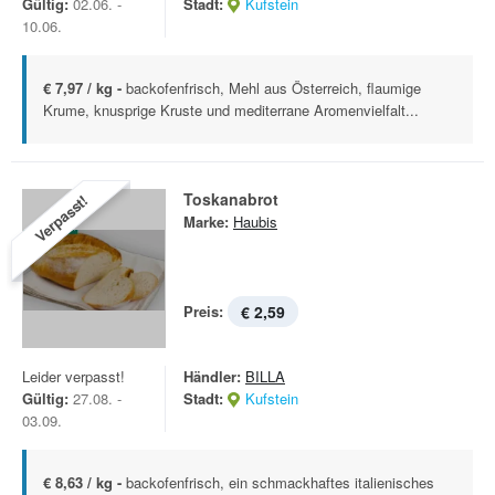
Gültig:
02.06. -
Stadt:
Kufstein
10.06.
€ 7,97 / kg -
backofenfrisch, Mehl aus Österreich, flaumige
Krume, knusprige Kruste und mediterrane Aromenvielfalt...
Toskanabrot
Verpasst!
Marke:
Haubis
Preis:
€ 2,59
Leider verpasst!
Händler:
BILLA
Gültig:
27.08. -
Stadt:
Kufstein
03.09.
€ 8,63 / kg -
backofenfrisch, ein schmackhaftes italienisches