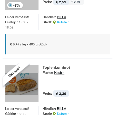
Preis:
€ 2,59
€ 2,79
-
7
%
Leider verpasst!
Händler:
BILLA
Gültig:
11.02. -
Stadt:
Kufstein
18.02.
€ 6,47 / kg -
400 g Stück
Topfenkornbrot
Verpasst!
Marke:
Haubis
Preis:
€ 3,39
Leider verpasst!
Händler:
BILLA
Gültig:
18.02. -
Stadt:
Kufstein