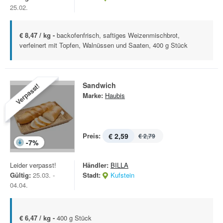
25.02.
€ 8,47 / kg -
backofenfrisch, saftiges Weizenmischbrot,
verfeinert mit Topfen, Walnüssen und Saaten, 400 g Stück
Sandwich
Verpasst!
Marke:
Haubis
Preis:
€ 2,59
€ 2,79
-
7
%
Leider verpasst!
Händler:
BILLA
Gültig:
25.03. -
Stadt:
Kufstein
04.04.
€ 6,47 / kg -
400 g Stück