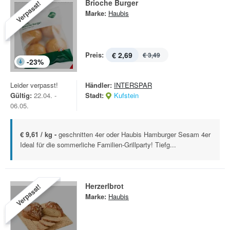
Brioche Burger
Verpasst!
Marke:
Haubis
Preis:
€ 2,69
€ 3,49
-
23
%
Leider verpasst!
Händler:
INTERSPAR
Gültig:
22.04. -
Stadt:
Kufstein
06.05.
€ 9,61 / kg -
geschnitten 4er oder Haubis Hamburger Sesam 4er
Ideal für die sommerliche Familien-Grillparty! Tiefg...
Herzerlbrot
Verpasst!
Marke:
Haubis