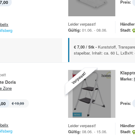
7,00
Preis:
Leider verpasst!
Händler
belix
Gültig:
01.06. - 08.06.
Stadt:
lfsberg
€ 7,00 / Stk -
Kunststoff, Transpar
stapelbar, Inhalt: ca. 60 L, LxBxH: 
Klapptr
Verpasst!
batt
Marke:
te Doris
e Zone
,00
Preis:
€ 19,99
belix
Leider verpasst!
Händler
lfsberg
Gültig:
08.06. - 15.06.
Stadt: