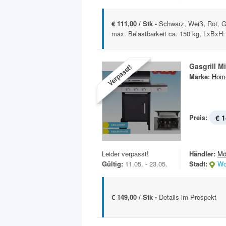
€ 111,00 / Stk -
Schwarz, Weiß, Rot, Gr
max. Belastbarkeit ca. 150 kg, LxBxH: 
Gasgrill M
Verpasst!
Marke:
Hom
Preis:
€ 1
Leider verpasst!
Händler:
Mö
Gültig:
11.05. - 23.05.
Stadt:
Wo
€ 149,00 / Stk -
Details im Prospekt