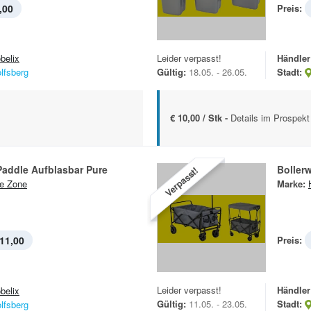
,00
Preis:
belix
Leider verpasst!
Händler
lfsberg
Gültig:
18.05. - 26.05.
Stadt:
€ 10,00 / Stk -
Details im Prospekt
Paddle Aufblasbar Pure
Boller
Verpasst!
e Zone
Marke:
11,00
Preis:
Leider verpasst!
Händler
belix
Gültig:
11.05. - 23.05.
Stadt:
lfsberg