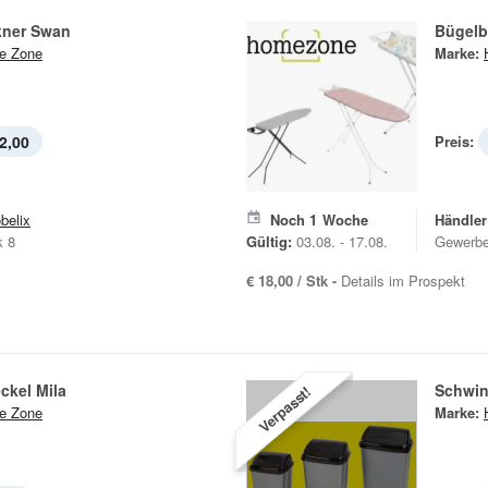
kner Swan
Bügelb
e Zone
Marke:
2,00
Preis:
belix
Noch
1
Woche
Händler
k 8
Gültig:
03.08. - 17.08.
Gewerbe
€ 18,00 / Stk -
Details im Prospekt
ckel Mila
Schwin
Verpasst!
e Zone
Marke: