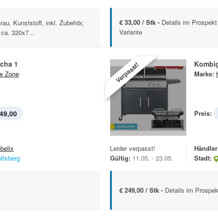
€ 33,00 / Stk -
Details im Prospekt 
au, Kunststoff, inkl. Zubehör,
Variante
ca. 320x7...
icha 1
Kombig
Verpasst!
e Zone
Marke:
49,00
Preis:
belix
Leider verpasst!
Händler
lfsberg
Gültig:
11.05. - 23.05.
Stadt:
€ 249,00 / Stk -
Details im Prospek