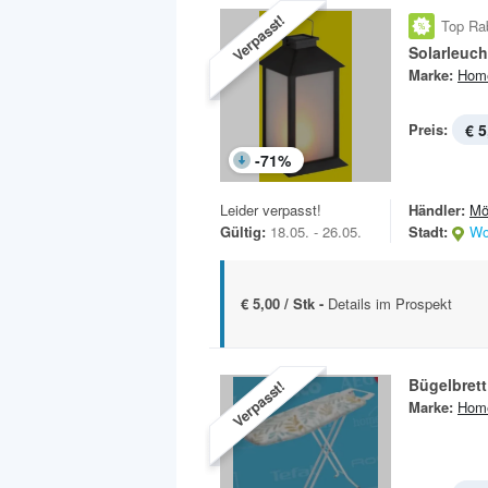
Verpasst!
Top Ra
Solarleuch
Marke:
Hom
Preis:
€ 5
-
71
%
Leider verpasst!
Händler:
Mö
Gültig:
18.05. - 26.05.
Stadt:
Wo
€ 5,00 / Stk -
Details im Prospekt
Bügelbrett 
Verpasst!
Marke:
Hom