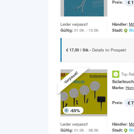
Preis:
€ 1
Leider verpasst!
Händler:
Mö
Gültig:
01.06. - 13.06.
Stadt:
Wo
€ 17,00 / Stk -
Details im Prospekt
Verpasst!
Top Ra
Solarleuch
Marke:
Hom
Preis:
€ 7
-
65
%
Leider verpasst!
Händler:
Mö
Gültig:
01.06. - 08.06.
Stadt:
Wo