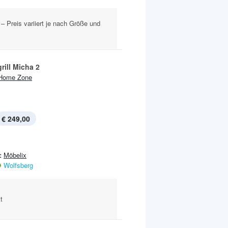
– Preis variiert je nach Größe und
rill Micha 2
Home Zone
€ 249,00
:
Möbelix
Wolfsberg
t