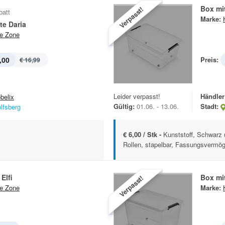
Box mi
Verpasst!
batt
Marke:
te Daria
e Zone
,00
Preis:
€ 16,99
Leider verpasst!
Händler
belix
Gültig:
01.06. - 13.06.
Stadt:
lfsberg
€ 6,00 / Stk -
Kunststoff, Schwarz 
Rollen, stapelbar, Fassungsvermöge
Elfi
Box mi
Verpasst!
e Zone
Marke: