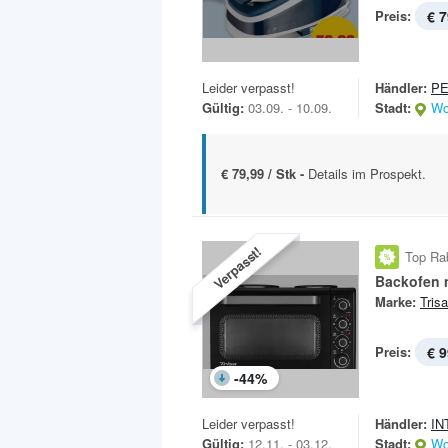
Preis:
€ 7
Leider verpasst!
Händler:
P
Gültig:
03.09. - 10.09.
Stadt:
Wo
€ 79,99 / Stk -
Details im Prospekt.
Verpasst!
Top Ra
Backofen 
Marke:
Trisa
Preis:
€ 9
-
44
%
Leider verpasst!
Händler:
IN
Gültig:
12.11. - 03.12.
Stadt:
Wo