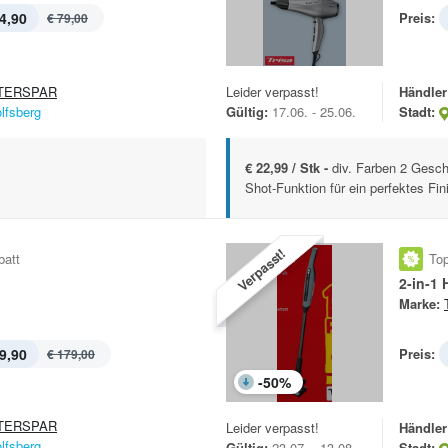
4,90
Preis:
€ 79,00
TERSPAR
Leider verpasst!
Händler
lfsberg
Gültig:
17.06. - 25.06.
Stadt:
€ 22,99 / Stk -
div. Farben 2 Gesch
Shot-Funktion für ein perfektes Fini
Verpasst!
batt
Top
2-in-1
Marke:
9,90
Preis:
€ 179,00
-
50
%
TERSPAR
Leider verpasst!
Händler
lfsberg
Gültig:
23.07. - 13.08.
Stadt: