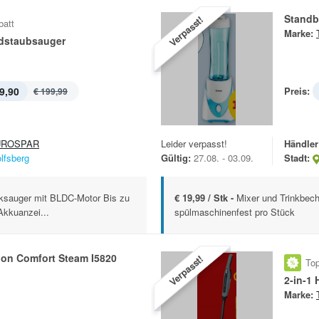
Standb
Verpasst!
batt
Marke:
ndstaubsauger
9,90
Preis:
€ 199,99
UROSPAR
Leider verpasst!
Händler
lfsberg
Gültig:
27.08. - 03.09.
Stadt:
ksauger mit BLDC-Motor Bis zu
€ 19,99 / Stk -
Mixer und Trinkbeche
Akkuanzei...
spülmaschinenfest pro Stück
ion Comfort Steam I5820
Verpasst!
Top
2-in-1
Marke: