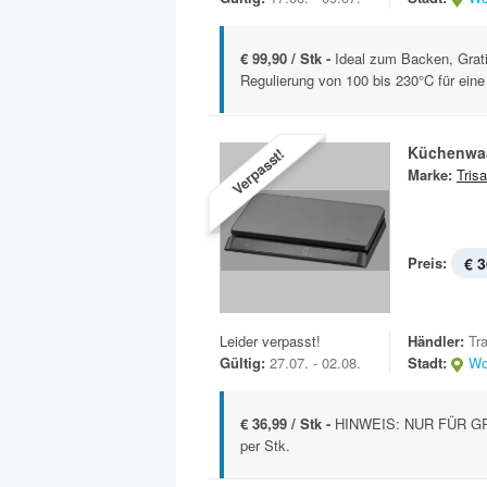
€ 99,90 / Stk -
Ideal zum Backen, Gratin
Regulierung von 100 bis 230°C für eine 
Küchenwaa
Verpasst!
Marke:
Trisa
Preis:
€ 3
Leider verpasst!
Händler:
Tr
Gültig:
27.07. - 02.08.
Stadt:
Wo
€ 36,99 / Stk -
HINWEIS: NUR FÜR GR
per Stk.