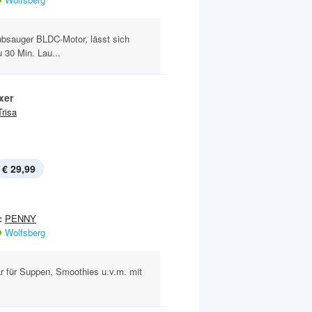
ubsauger BLDC-Motor, lässt sich
 30 Min. Lau...
xer
Trisa
€ 29,99
:
PENNY
Wolfsberg
ar für Suppen, Smoothies u.v.m. mit