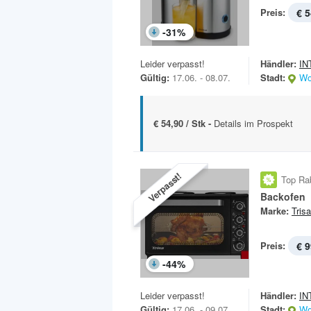
Preis:
€ 5
-
31
%
Leider verpasst!
Händler:
IN
Gültig:
17.06. - 08.07.
Stadt:
Wo
€ 54,90 / Stk -
Details im Prospekt
Verpasst!
Top Ra
Backofen
Marke:
Trisa
Preis:
€ 9
-
44
%
Leider verpasst!
Händler:
IN
Gültig:
17.06. - 09.07.
Stadt:
Wo