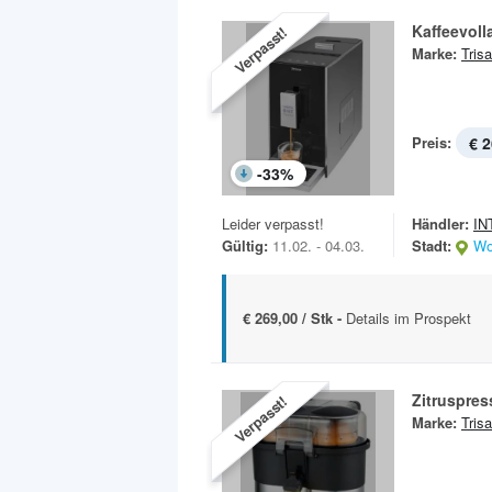
Kaffeevol
Verpasst!
Marke:
Trisa
Preis:
€ 2
-
33
%
Leider verpasst!
Händler:
IN
Gültig:
11.02. - 04.03.
Stadt:
Wo
€ 269,00 / Stk -
Details im Prospekt
Zitruspres
Verpasst!
Marke:
Trisa