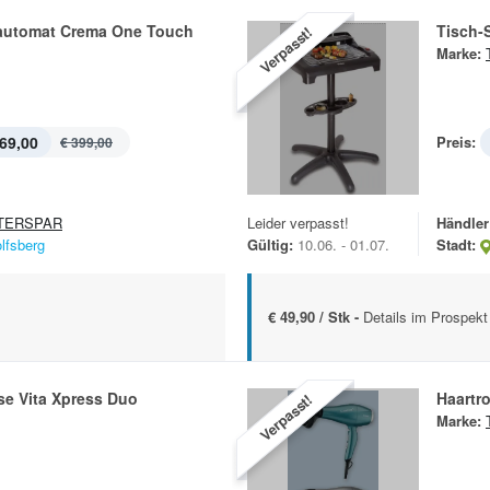
lautomat Crema One Touch
Tisch-S
Verpasst!
Marke:
69,00
Preis:
€ 399,00
TERSPAR
Leider verpasst!
Händler
lfsberg
Gültig:
10.06. - 01.07.
Stadt:
€ 49,90 / Stk -
Details im Prospekt
se Vita Xpress Duo
Haartr
Verpasst!
Marke: