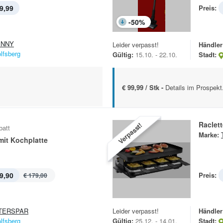
9,99
Preis:
-
50
%
ENNY
Leider verpasst!
Händler
lfsberg
Gültig:
15.10. - 22.10.
Stadt:
€ 99,99 / Stk -
Details im Prospekt
Raclet
Verpasst!
batt
Marke:
mit Kochplatte
9,90
Preis:
€ 179,00
TERSPAR
Leider verpasst!
Händler
lfsberg
Gültig:
25.12. - 14.01.
Stadt: