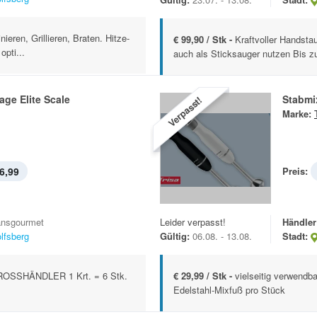
ieren, Grillieren, Braten. Hitze-
€ 99,90 / Stk -
Kraftvoller Handsta
opti...
auch als Sticksauger nutzen Bis zu
ge Elite Scale
Stabmi
Verpasst!
Marke:
6,99
Preis:
ansgourmet
Leider verpasst!
Händler
lfsberg
Gültig:
06.08. - 13.08.
Stadt:
OSSHÄNDLER 1 Krt. = 6 Stk.
€ 29,99 / Stk -
vielseitig verwendb
Edelstahl-Mixfuß pro Stück