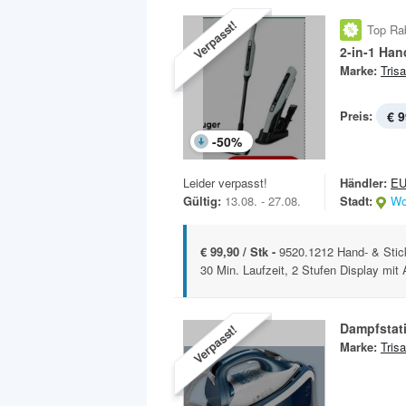
Verpasst!
Top Ra
2-in-1 Ha
Marke:
Trisa
Preis:
€ 9
-
50
%
Leider verpasst!
Händler:
E
Gültig:
13.08. - 27.08.
Stadt:
Wo
€ 99,90 / Stk -
9520.1212 Hand- & Stic
30 Min. Laufzeit, 2 Stufen Display mit 
Dampfstat
Verpasst!
Marke:
Trisa