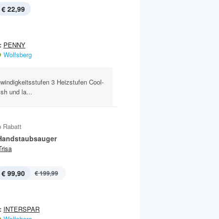
€ 22,99
:
PENNY
Wolfsberg
windigkeitsstufen 3 Heizstufen Cool-
sh und la...
 Rabatt
 Handstaubsauger
Trisa
€ 99,90
€ 199,99
:
INTERSPAR
Wolfsberg