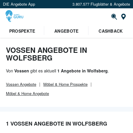
DIE Angebote App
3.807.577 Flugblätter & Angebote
Or
×
PROSPEKTE
ANGEBOTE
CASHBACK
Verrate uns deinen Standort um
Angebote in deiner Nähe
zu
sehen.
VOSSEN ANGEBOTE IN
WOLFSBERG
Standort festlegen
Von
Vossen
gibt es aktuell
1 Angebote in Wolfsberg
.
Vossen
Angebote
Möbel & Home
Prospekte
Möbel & Home
Angebote
1 VOSSEN ANGEBOTE IN WOLFSBERG