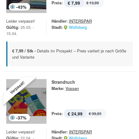
Preis:
€ 7,99
€ 13,99
-
43
%
Leider verpasst!
Händler:
INTERSPAR
Gültig:
25.03. -
Stadt:
Wolfsberg
15.04.
€ 7,99 / Stk -
Details im Prospekt – Preis variiert je nach Größe
und Variante
Strandtuch
Verpasst!
Marke:
Vossen
Preis:
€ 24,99
€ 39,95
-
37
%
Leider verpasst!
Händler:
INTERSPAR
Gültig:
22.04. -
Stadt:
Wolfsberg