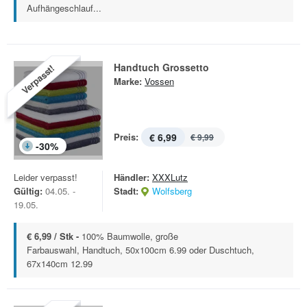
Aufhängeschlauf...
Handtuch Grossetto
Verpasst!
Marke:
Vossen
Preis:
€ 6,99
€ 9,99
-
30
%
Leider verpasst!
Händler:
XXXLutz
Gültig:
04.05. -
Stadt:
Wolfsberg
19.05.
€ 6,99 / Stk -
100% Baumwolle, große
Farbauswahl, Handtuch, 50x100cm 6.99 oder Duschtuch,
67x140cm 12.99