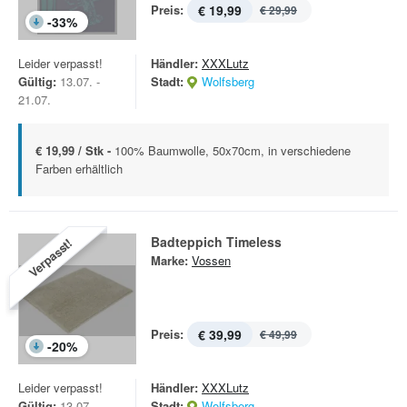
Preis:
€ 19,99
€ 29,99
-
33
%
Leider verpasst!
Händler:
XXXLutz
Gültig:
13.07. -
Stadt:
Wolfsberg
21.07.
€ 19,99 / Stk -
100% Baumwolle, 50x70cm, in verschiedene
Farben erhältlich
Badteppich Timeless
Verpasst!
Marke:
Vossen
Preis:
€ 39,99
€ 49,99
-
20
%
Leider verpasst!
Händler:
XXXLutz
Gültig:
13.07. -
Stadt:
Wolfsberg