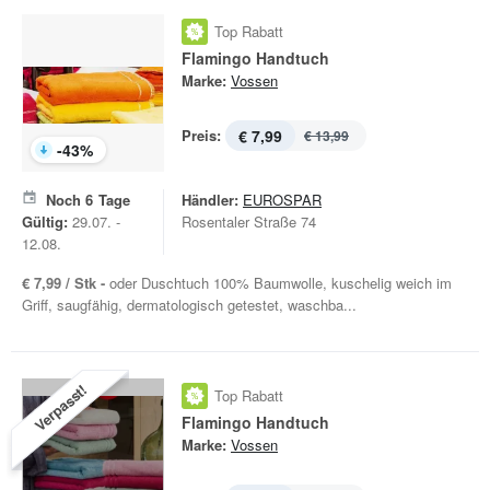
Top Rabatt
Flamingo Handtuch
Marke:
Vossen
Preis:
€ 7,99
€ 13,99
-
43
%
Noch
6
Tage
Händler:
EUROSPAR
Gültig:
29.07. -
Rosentaler Straße 74
12.08.
€ 7,99 / Stk -
oder Duschtuch 100% Baumwolle, kuschelig weich im
Griff, saugfähig, dermatologisch getestet, waschba...
Verpasst!
Top Rabatt
Flamingo Handtuch
Marke:
Vossen