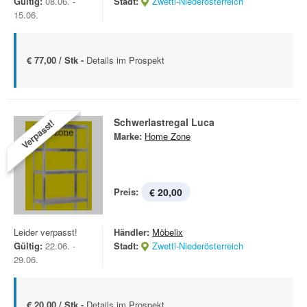
Gültig:
08.06. -
Stadt:
Zwettl-Niederösterreich
15.06.
€ 77,00 / Stk -
Details im Prospekt
Schwerlastregal Luca
Verpasst!
Marke:
Home Zone
Preis:
€ 20,00
Leider verpasst!
Händler:
Möbelix
Gültig:
22.06. -
Stadt:
Zwettl-Niederösterreich
29.06.
€ 20,00 / Stk -
Details im Prospekt