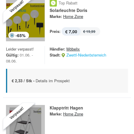
Verpasst!
Top Rabatt
Solarleuchte Doris
Marke:
Home Zone
Preis:
€ 7,00
€ 19,99
-
65
%
Leider verpasst!
Händler:
Möbelix
Gültig:
01.06. -
Stadt:
Zwettl-Niederösterreich
08.06.
€ 2,33 / Stk -
Details im Prospekt
Klapptritt Hagen
Verpasst!
Marke:
Home Zone