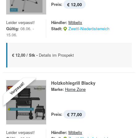
Preis:
€ 12,00
Leider verpasst!
Händler:
Möbelix
Gültig:
08.06. -
Stadt:
Zwettl-Niederösterreich
15.06.
€ 12,00 / Stk -
Details im Prospekt
Holzkohlegrill Blacky
Verpasst!
Marke:
Home Zone
Preis:
€ 77,00
Leider verpasst!
Händler:
Möbelix