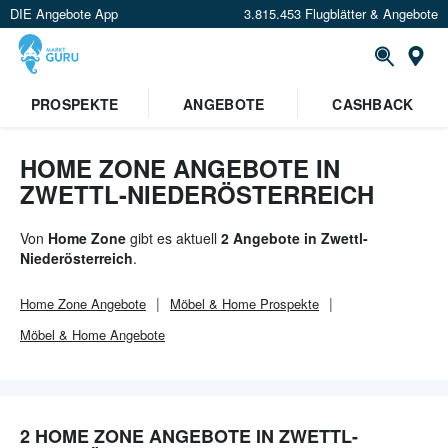
DIE Angebote App
3.815.453 Flugblätter & Angebote
Or
PROSPEKTE
ANGEBOTE
CASHBACK
HOME ZONE ANGEBOTE IN
ZWETTL-NIEDERÖSTERREICH
Von
Home Zone
gibt es aktuell
2 Angebote in Zwettl-
Niederösterreich
.
Home Zone
Angebote
Möbel & Home
Prospekte
Möbel & Home
Angebote
2 HOME ZONE ANGEBOTE IN ZWETTL-