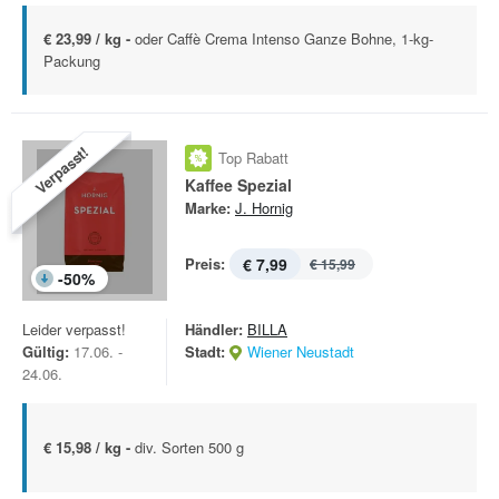
€ 23,99 / kg -
oder Caffè Crema Intenso Ganze Bohne, 1-kg-
Packung
Verpasst!
Top Rabatt
Kaffee Spezial
Marke:
J. Hornig
Preis:
€ 7,99
€ 15,99
-
50
%
Leider verpasst!
Händler:
BILLA
Gültig:
17.06. -
Stadt:
Wiener Neustadt
24.06.
€ 15,98 / kg -
div. Sorten 500 g