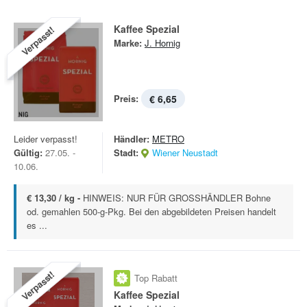
Kaffee Spezial
Verpasst!
Marke:
J. Hornig
Preis:
€ 6,65
Leider verpasst!
Händler:
METRO
Gültig:
27.05. -
Stadt:
Wiener Neustadt
10.06.
€ 13,30 / kg -
HINWEIS: NUR FÜR GROSSHÄNDLER Bohne
od. gemahlen 500-g-Pkg. Bei den abgebildeten Preisen handelt
es ...
Verpasst!
Top Rabatt
Kaffee Spezial