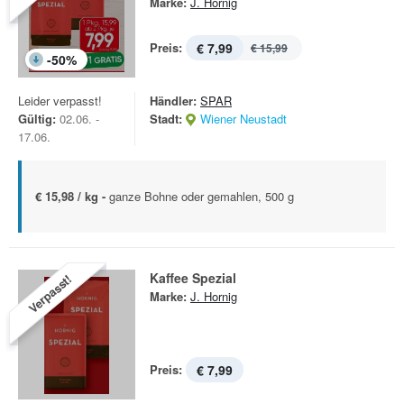
Marke:
J. Hornig
Preis:
€ 7,99
€ 15,99
-
50
%
Leider verpasst!
Händler:
SPAR
Gültig:
02.06. -
Stadt:
Wiener Neustadt
17.06.
€ 15,98 / kg -
ganze Bohne oder gemahlen, 500 g
Kaffee Spezial
Verpasst!
Marke:
J. Hornig
Preis:
€ 7,99