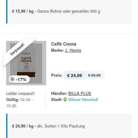
€ 15,98 / kg -
Ganze Bohne oder gemahlen 500 g
Caffè Crema
Verpasst!
Marke:
J. Hornig
Preis:
€ 24,99
€ 29,99
-
17
%
Leider verpasst!
Händler:
BILLA PLUS
Gültig:
02.06. -
Stadt:
Wiener Neustadt
10.06.
€ 24,99 / kg -
div. Sorten 1 Kilo Packung