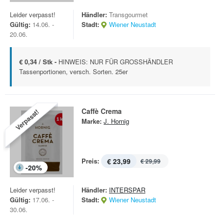
Leider verpasst!
Händler:
Transgourmet
Gültig:
14.06. -
Stadt:
Wiener Neustadt
20.06.
€ 0,34 / Stk -
HINWEIS: NUR FÜR GROSSHÄNDLER
Tassenportionen, versch. Sorten. 25er
Caffè Crema
Verpasst!
Marke:
J. Hornig
Preis:
€ 23,99
€ 29,99
-
20
%
Leider verpasst!
Händler:
INTERSPAR
Gültig:
17.06. -
Stadt:
Wiener Neustadt
30.06.