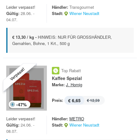
Leider verpasst!
Händler:
Transgourmet
Gültig:
28.06. -
Stadt:
Wiener Neustadt
04.07.
€ 13,30 / kg -
HINWEIS: NUR FÜR GROSSHÄNDLER,
Gemahlen, Bohne, 1 Krt., 500 g
Verpasst!
Top Rabatt
Kaffee Spezial
Marke:
J. Hornig
Preis:
€ 6,65
€ 12,59
-
47
%
Leider verpasst!
Händler:
METRO
Gültig:
24.06. -
Stadt:
Wiener Neustadt
08.07.