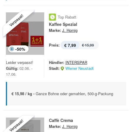
Verpasst!
Top Rabatt
Kaffee Spezial
Marke:
J. Hornig
Preis:
€ 7,99
€ 15,99
-
50
%
Leider verpasst!
Händler:
INTERSPAR
Gültig:
02.06. -
Stadt:
Wiener Neustadt
17.06.
€ 15,98 / kg -
Ganze Bohne oder gemahlen, 500-g-Packung
Caffè Crema
Verpasst!
Marke:
J. Hornig