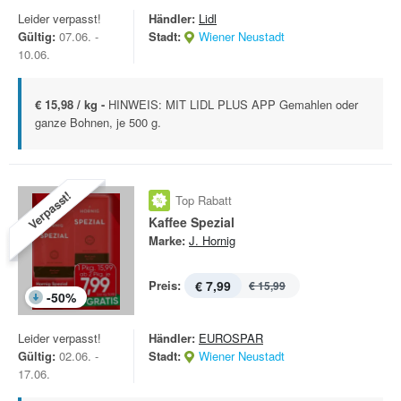
Leider verpasst!
Händler:
Lidl
Gültig:
07.06. -
Stadt:
Wiener Neustadt
10.06.
€ 15,98 / kg -
HINWEIS: MIT LIDL PLUS APP Gemahlen oder
ganze Bohnen, je 500 g.
Verpasst!
Top Rabatt
Kaffee Spezial
Marke:
J. Hornig
Preis:
€ 7,99
€ 15,99
-
50
%
Leider verpasst!
Händler:
EUROSPAR
Gültig:
02.06. -
Stadt:
Wiener Neustadt
17.06.