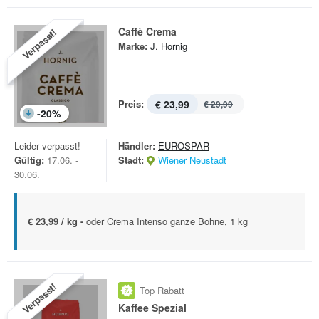
Caffè Crema
Verpasst!
Marke:
J. Hornig
Preis:
€ 23,99
€ 29,99
-
20
%
Leider verpasst!
Händler:
EUROSPAR
Gültig:
17.06. -
Stadt:
Wiener Neustadt
30.06.
€ 23,99 / kg -
oder Crema Intenso ganze Bohne, 1 kg
Verpasst!
Top Rabatt
Kaffee Spezial