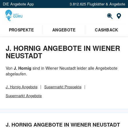
DIE Angebote App
3.812.625 Flugblätter & Angebote
Or
×
PROSPEKTE
ANGEBOTE
CASHBACK
Verrate uns deinen Standort um
Angebote in deiner Nähe
zu
sehen.
J. HORNIG ANGEBOTE IN WIENER
NEUSTADT
Standort festlegen
Von
J. Hornig
sind in Wiener Neustadt leider alle Angebebote
abgelaufen.
J. Hornig
Angebote
Supermarkt
Prospekte
Supermarkt
Angebote
J. HORNIG ANGEBOTE IN WIENER NEUSTADT