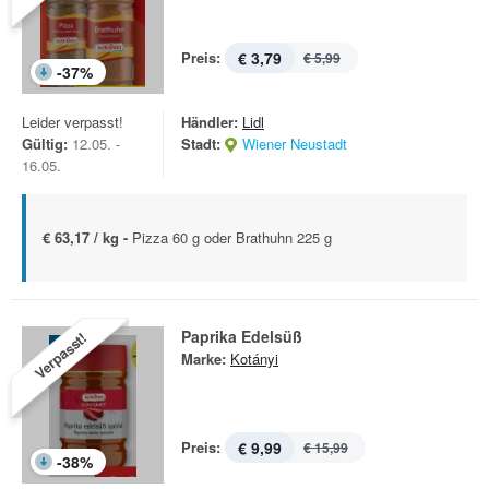
Preis:
€ 3,79
€ 5,99
-
37
%
Leider verpasst!
Händler:
Lidl
Gültig:
12.05. -
Stadt:
Wiener Neustadt
16.05.
€ 63,17 / kg -
Pizza 60 g oder Brathuhn 225 g
Paprika Edelsüß
Verpasst!
Marke:
Kotányi
Preis:
€ 9,99
€ 15,99
-
38
%