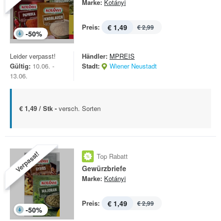
Marke:
Kotányi
Preis:
€ 1,49
€ 2,99
-
50
%
Leider verpasst!
Händler:
MPREIS
Gültig:
10.06. -
Stadt:
Wiener Neustadt
13.06.
€ 1,49 / Stk -
versch. Sorten
Verpasst!
Top Rabatt
Gewürzbriefe
Marke:
Kotányi
Preis:
€ 1,49
€ 2,99
-
50
%