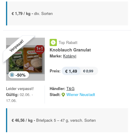
€ 1,79 / kg -
div. Sorten
Verpasst!
Top Rabatt
Knoblauch Granulat
Marke:
Kotányi
Preis:
€ 1,49
€ 2,99
-
50
%
Leider verpasst!
Händler:
T&G
Gültig:
02.06. -
Stadt:
Wiener Neustadt
17.06.
€ 46,56 / kg -
Briefpack 5 – 47 g, versch. Sorten