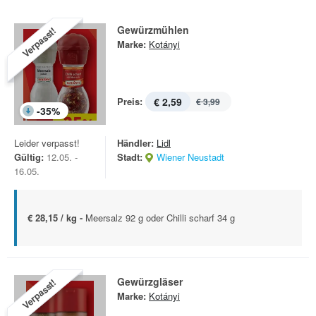
Gewürzmühlen
Verpasst!
Marke:
Kotányi
Preis:
€ 2,59
€ 3,99
-
35
%
Leider verpasst!
Händler:
Lidl
Gültig:
12.05. -
Stadt:
Wiener Neustadt
16.05.
€ 28,15 / kg -
Meersalz 92 g oder Chilli scharf 34 g
Gewürzgläser
Verpasst!
Marke:
Kotányi