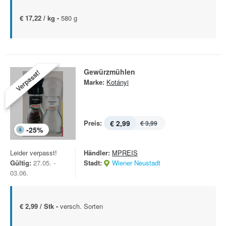
€ 17,22 / kg -
580 g
Gewürzmühlen
Verpasst!
Marke:
Kotányi
Preis:
€ 2,99
€ 3,99
-
25
%
Leider verpasst!
Händler:
MPREIS
Gültig:
27.05. -
Stadt:
Wiener Neustadt
03.06.
€ 2,99 / Stk -
versch. Sorten