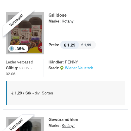
Grilldose
Verpasst!
Marke:
Kotányi
Preis:
€ 1,29
€ 1,99
-
35
%
Leider verpasst!
Händler:
PENNY
Gültig:
27.05. -
Stadt:
Wiener Neustadt
02.06.
€ 1,29 / Stk -
div. Sorten
Gewürzmühlen
Verpasst!
Marke:
Kotányi