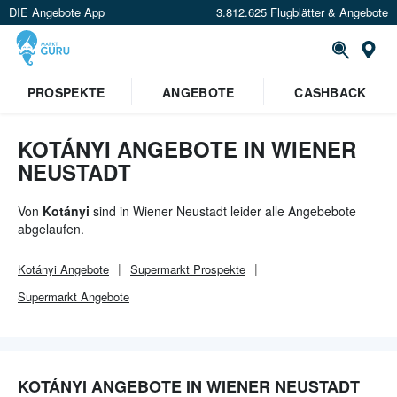
DIE Angebote App
3.812.625 Flugblätter & Angebote
Or
×
PROSPEKTE
ANGEBOTE
CASHBACK
Verrate uns deinen Standort um
Angebote in deiner Nähe
zu
sehen.
KOTÁNYI ANGEBOTE IN WIENER
NEUSTADT
Standort festlegen
Von
Kotányi
sind in Wiener Neustadt leider alle Angebebote
abgelaufen.
Kotányi
Angebote
Supermarkt
Prospekte
Supermarkt
Angebote
KOTÁNYI ANGEBOTE IN WIENER NEUSTADT