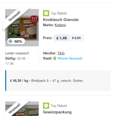
Verpasst!
Top Rabatt
Knoblauch Granulat
Marke:
Kotányi
Preis:
€ 1,49
€ 2,99
-
50
%
Leider verpasst!
Händler:
T&G
Gültig:
02.06. -
Stadt:
Wiener Neustadt
17.06.
€ 46,56 / kg -
Briefpack 5 – 47 g, versch. Sorten
Verpasst!
Top Rabatt
Gewürzpackung