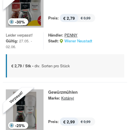
Preis:
€ 2,79
€ 3,99
-
30
%
Leider verpasst!
Händler:
PENNY
Gültig:
27.05. -
Stadt:
Wiener Neustadt
02.06.
€ 2,79 / Stk -
div. Sorten pro Stück
Gewürzmühlen
Verpasst!
Marke:
Kotányi
Preis:
€ 2,99
€ 3,99
-
25
%