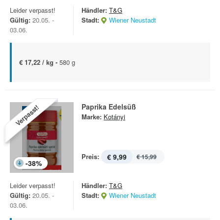
Leider verpasst!
Händler:
T&G
Gültig:
20.05. -
Stadt:
Wiener Neustadt
03.06.
€ 17,22 / kg -
580 g
Paprika Edelsüß
Verpasst!
Marke:
Kotányi
Preis:
€ 9,99
€ 15,99
-
38
%
Leider verpasst!
Händler:
T&G
Gültig:
20.05. -
Stadt:
Wiener Neustadt
03.06.