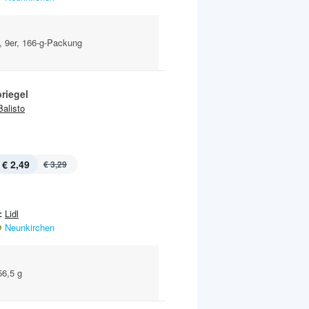
, 9er, 166-g-Packung
riegel
Balisto
€ 2,49
€ 3,29
:
Lidl
Neunkirchen
56,5 g