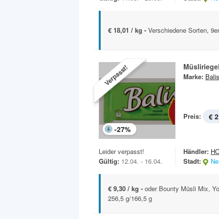
€ 18,01 / kg -
Verschiedene Sorten, 9e
Müsliriege
Verpasst!
Marke:
Bali
Preis:
€ 2
-
27
%
Leider verpasst!
Händler:
H
Gültig:
12.04. - 16.04.
Stadt:
Ne
€ 9,30 / kg -
oder Bounty Müsli Mix, Yo
256,5 g/166,5 g