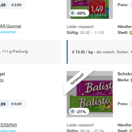
,49
Preis:
€ 2,99
-
50
%
AR-Gourmet
Leider verpasst!
Händler
unkirchen
Gültig:
25.02. - 11.03.
Stadt:
r, 111-g-Packung
€ 13,42 / kg -
der versch. Sorten, 
gel
Schoko
Verpasst!
sto
Marke:
,99
Preis:
€ 3,49
-
21
%
TERSPAR
Leider verpasst!
Händler
unkirchen
Gültig:
08.04. - 22.04.
Stadt: