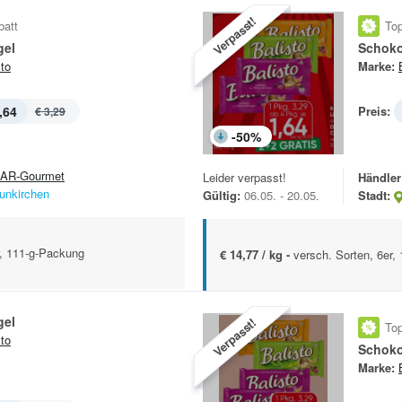
Verpasst!
batt
Top
gel
Schoko
sto
Marke:
,64
Preis:
€ 3,29
-
50
%
AR-Gourmet
Leider verpasst!
Händler
unkirchen
Gültig:
06.05. - 20.05.
Stadt:
r, 111-g-Packung
€ 14,77 / kg -
versch. Sorten, 6er,
gel
Verpasst!
Top
sto
Schoko
Marke: