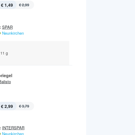
€ 1,49
€ 2,99
:
SPAR
Neunkirchen
111 g
riegel
Balisto
€ 2,99
€ 3,79
:
INTERSPAR
Neunkirchen