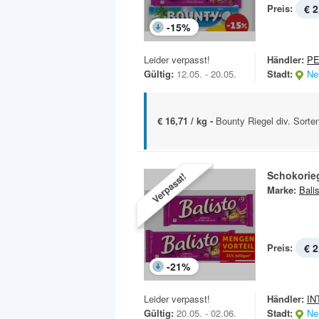
Preis:
€ 2
-
15
%
Leider verpasst!
Händler:
P
Gültig:
12.05. - 20.05.
Stadt:
Ne
€ 16,71 / kg -
Bounty Riegel div. Sorte
Schokorie
Verpasst!
Marke:
Bali
Preis:
€ 2
-
21
%
Leider verpasst!
Händler:
IN
Gültig:
20.05. - 02.06.
Stadt:
Ne