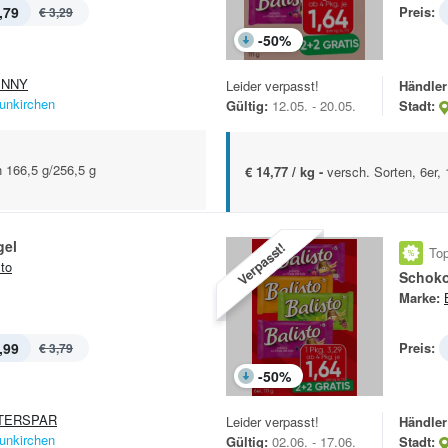
,79
Preis:
€ 3,29
-
50
%
ENNY
Leider verpasst!
Händler
unkirchen
Gültig:
12.05. - 20.05.
Stadt:
n 166,5 g/256,5 g
€ 14,77 / kg -
versch. Sorten, 6er,
gel
Verpasst!
Top
sto
Schoko
Marke:
,99
Preis:
€ 3,79
-
50
%
TERSPAR
Leider verpasst!
Händler
unkirchen
Gültig:
02.06. - 17.06.
Stadt: