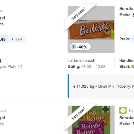
Schoko
Verpasst!
e
Marke:
gel
sto
,49
Preis:
€ 3,29
-
40
%
l
Leider verpasst!
Händler
gels-Platz 12
Gültig:
08.02. - 12.02.
Stadt:
€ 11,92 / kg -
Müsli Mix, Yoberry, 
Verpasst!
batt
Top
gel
Schoko
sto
Marke: