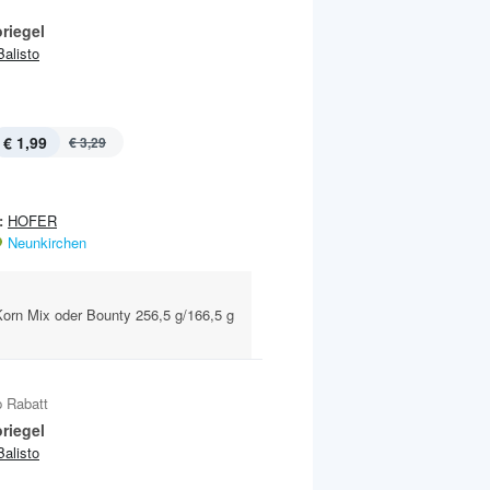
riegel
Balisto
€ 1,99
€ 3,29
:
HOFER
Neunkirchen
Korn Mix oder Bounty 256,5 g/166,5 g
 Rabatt
riegel
Balisto