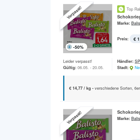
Verpasst!
Top Ra
Schokorie
Marke:
Bali
Preis:
€ 1
-
50
%
Leider verpasst!
Händler:
SP
Gültig:
06.05. - 20.05.
Stadt:
Ne
€ 14,77 / kg -
verschiedene Sorten, 6e
Schokorie
Verpasst!
Marke:
Bali