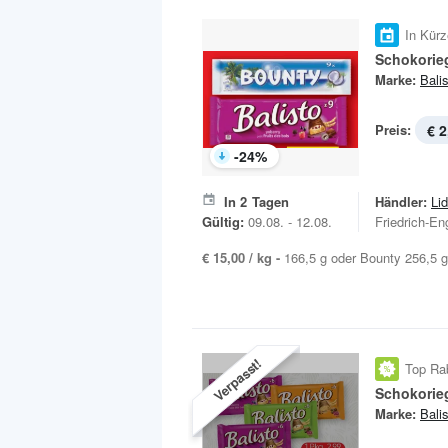
In Kürz
Schokorie
Marke:
Bali
Preis:
€ 2
-
24
%
In
2
Tagen
Händler:
Lid
Gültig:
09.08. - 12.08.
Friedrich-En
€ 15,00 / kg -
166,5 g oder Bounty 256,5 g
Verpasst!
Top Ra
Schokorie
Marke:
Bali