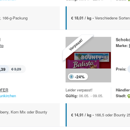
r, 166-g-Packung
€ 18,01 / kg -
Verschiedene Sorten
l
Schoko
Verpasst!
sto
Marke:
,39
Preis:
€ 3,29
-
24
%
OFER
Leider verpasst!
Händler
unkirchen
Gültig:
06.05. - 09.05.
Stadt:
berry, Korn Mix oder Bounty
€ 14,91 / kg -
166,5 oder Bounty 2