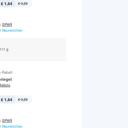
€ 1,64
€ 3,29
:
SPAR
Neunkirchen
 111 g
 Rabatt
riegel
Balisto
€ 1,64
€ 3,29
:
SPAR
Neunkirchen