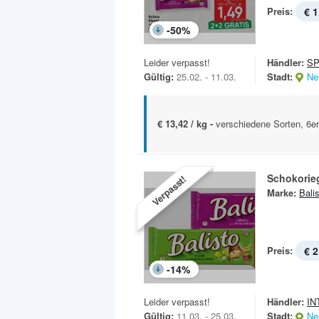
Preis:
€ 1
-
50
%
Leider verpasst!
Händler:
SP
Gültig:
25.02. - 11.03.
Stadt:
Ne
€ 13,42 / kg -
verschiedene Sorten, 6e
Schokorie
Verpasst!
Marke:
Bali
Preis:
€ 2
-
14
%
Leider verpasst!
Händler:
IN
Gültig:
11.03. - 25.03.
Stadt:
Ne