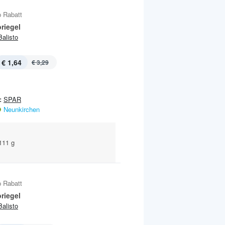
 Rabatt
riegel
Balisto
€ 1,64
€ 3,29
:
SPAR
Neunkirchen
 111 g
 Rabatt
riegel
Balisto