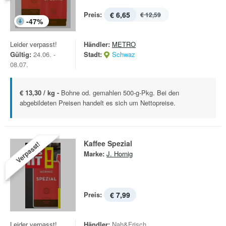
Preis:
€ 6,65
€ 12,59
-
47
%
Leider verpasst!
Händler:
METRO
Gültig:
24.06. -
Stadt:
Schwaz
08.07.
€ 13,30 / kg -
Bohne od. gemahlen 500-g-Pkg. Bei den
abgebildeten Preisen handelt es sich um Nettopreise.
Kaffee Spezial
Verpasst!
Marke:
J. Hornig
Preis:
€ 7,99
Leider verpasst!
Händler:
Nah&Frisch