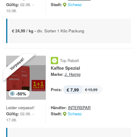
Gültig:
02.06. -
Stadt:
Schwaz
10.06.
€ 24,99 / kg -
div. Sorten 1 Kilo Packung
Verpasst!
Top Rabatt
Kaffee Spezial
Marke:
J. Hornig
Preis:
€ 7,99
€ 15,99
-
50
%
Leider verpasst!
Händler:
INTERSPAR
Gültig:
02.06. -
Stadt:
Schwaz
17.06.