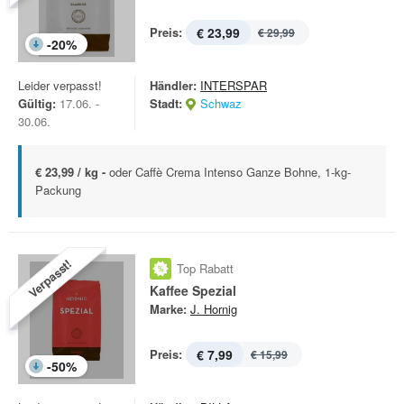
Preis:
€ 23,99
€ 29,99
-
20
%
Leider verpasst!
Händler:
INTERSPAR
Gültig:
17.06. -
Stadt:
Schwaz
30.06.
€ 23,99 / kg -
oder Caffè Crema Intenso Ganze Bohne, 1-kg-
Packung
Verpasst!
Top Rabatt
Kaffee Spezial
Marke:
J. Hornig
Preis:
€ 7,99
€ 15,99
-
50
%