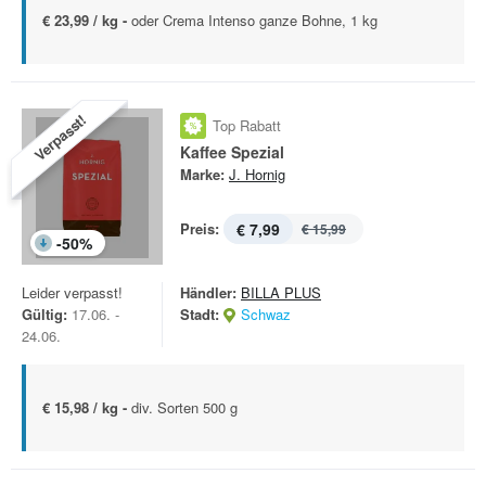
€ 23,99 / kg -
oder Crema Intenso ganze Bohne, 1 kg
Verpasst!
Top Rabatt
Kaffee Spezial
Marke:
J. Hornig
Preis:
€ 7,99
€ 15,99
-
50
%
Leider verpasst!
Händler:
BILLA PLUS
Gültig:
17.06. -
Stadt:
Schwaz
24.06.
€ 15,98 / kg -
div. Sorten 500 g