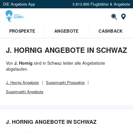
DIE Angebote App
3.813.895 Flugblätter & Angebote
Or
×
PROSPEKTE
ANGEBOTE
CASHBACK
Verrate uns deinen Standort um
Angebote in deiner Nähe
zu
sehen.
J. HORNIG ANGEBOTE IN SCHWAZ
Standort festlegen
Von
J. Hornig
sind in Schwaz leider alle Angebebote
abgelaufen.
J. Hornig
Angebote
Supermarkt
Prospekte
Supermarkt
Angebote
J. HORNIG ANGEBOTE IN SCHWAZ