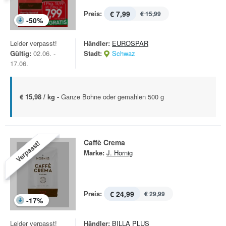
Preis:
€ 7,99
€ 15,99
-
50
%
Leider verpasst!
Händler:
EUROSPAR
Gültig:
02.06. -
Stadt:
Schwaz
17.06.
€ 15,98 / kg -
Ganze Bohne oder gemahlen 500 g
Caffè Crema
Verpasst!
Marke:
J. Hornig
Preis:
€ 24,99
€ 29,99
-
17
%
Leider verpasst!
Händler:
BILLA PLUS