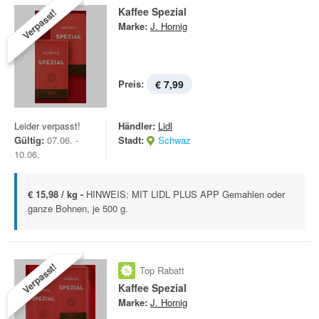
Kaffee Spezial
Verpasst!
Marke:
J. Hornig
Preis:
€ 7,99
Leider verpasst!
Händler:
Lidl
Gültig:
07.06. -
Stadt:
Schwaz
10.06.
€ 15,98 / kg -
HINWEIS: MIT LIDL PLUS APP Gemahlen oder
ganze Bohnen, je 500 g.
Verpasst!
Top Rabatt
Kaffee Spezial
Marke:
J. Hornig