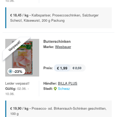
10.06.
€ 18,45 / kg -
Kalbspariser, Proseccoschinken, Salzburger
Scherzl, Käsewurst, 200 g Packung
Butterschinken
Verpasst!
Marke:
Wiesbauer
Preis:
€ 1,99
€ 2,59
-
23
%
Leider verpasst!
Händler:
BILLA PLUS
Gültig:
02.06. -
Stadt:
Schwaz
10.06.
€ 19,90 / kg -
Prosecco- od. Birkenrauch-Schinken geschnitten,
100 g