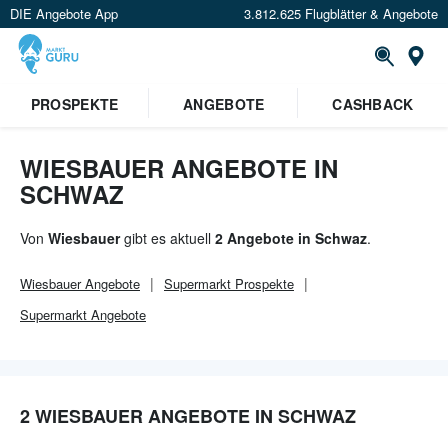
DIE Angebote App
3.812.625 Flugblätter & Angebote
Or
×
PROSPEKTE
ANGEBOTE
CASHBACK
Verrate uns deinen Standort um
Angebote in deiner Nähe
zu
sehen.
WIESBAUER ANGEBOTE IN
SCHWAZ
Standort festlegen
Von
Wiesbauer
gibt es aktuell
2 Angebote in Schwaz
.
Wiesbauer
Angebote
Supermarkt
Prospekte
Supermarkt
Angebote
2 WIESBAUER ANGEBOTE IN SCHWAZ