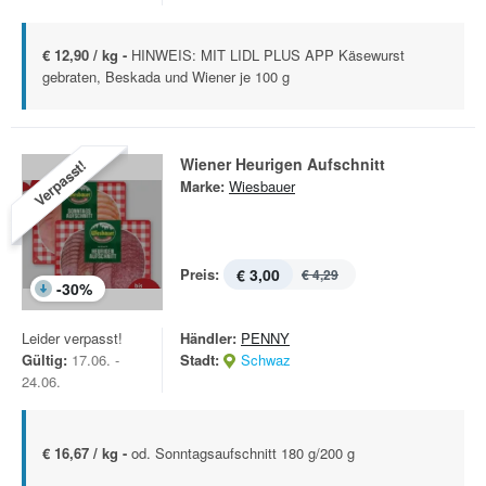
€ 12,90 / kg -
HINWEIS: MIT LIDL PLUS APP Käsewurst
gebraten, Beskada und Wiener je 100 g
Wiener Heurigen Aufschnitt
Verpasst!
Marke:
Wiesbauer
Preis:
€ 3,00
€ 4,29
-
30
%
Leider verpasst!
Händler:
PENNY
Gültig:
17.06. -
Stadt:
Schwaz
24.06.
€ 16,67 / kg -
od. Sonntagsaufschnitt 180 g/200 g