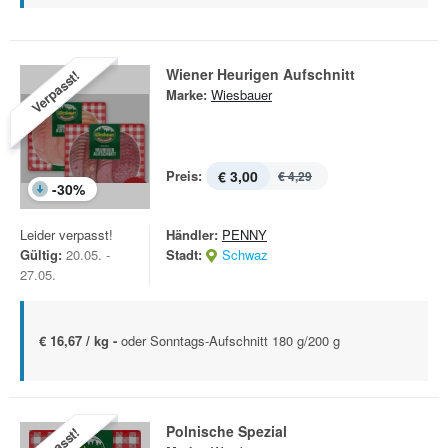
Wiener Heurigen Aufschnitt
Verpasst!
Marke:
Wiesbauer
Preis:
€ 3,00
€ 4,29
-
30
%
Leider verpasst!
Händler:
PENNY
Gültig:
20.05. -
Stadt:
Schwaz
27.05.
€ 16,67 / kg -
oder Sonntags-Aufschnitt 180 g/200 g
Polnische Spezial