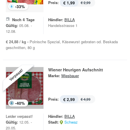
Preis:
€ 1,99
€ 2,99
-
33
%
Noch
4
Tage
Händler:
BILLA
Gültig:
05.08. -
Handelsstrasse 1
12.08.
€ 24,88 / kg -
Polnische Spezial, Käsewurst gebraten od. Beskada
geschnitten, 80 g
Wiener Heurigen Aufschnitt
Verpasst!
Marke:
Wiesbauer
Preis:
€ 2,99
€ 4,99
-
40
%
Leider verpasst!
Händler:
BILLA
Gültig:
12.05. -
Stadt:
Schwaz
20.05.