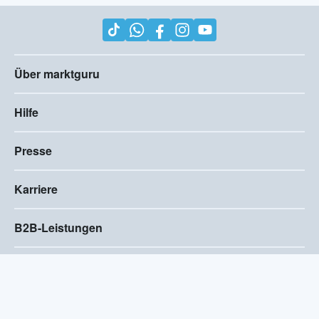
Über marktguru
Hilfe
Presse
Karriere
B2B-Leistungen
Impressum
AGB
Compliance
Barrierefreiheitserklärung
Datenschutz
Privatsphären-Einstellungen
2026
©
Visivo Consulting GmbH