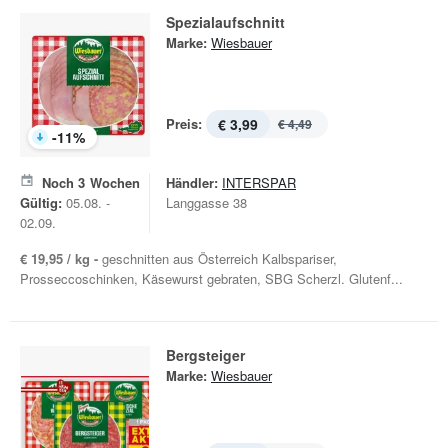
Spezialaufschnitt
Marke:
Wiesbauer
Preis:
€ 3,99
€ 4,49
-
11
%
Noch
3
Wochen
Händler:
INTERSPAR
Gültig:
05.08. -
Langgasse 38
02.09.
€ 19,95 / kg -
geschnitten aus Österreich Kalbspariser,
Prosseccoschinken, Käsewurst gebraten, SBG Scherzl. Glutenf...
Bergsteiger
Marke:
Wiesbauer