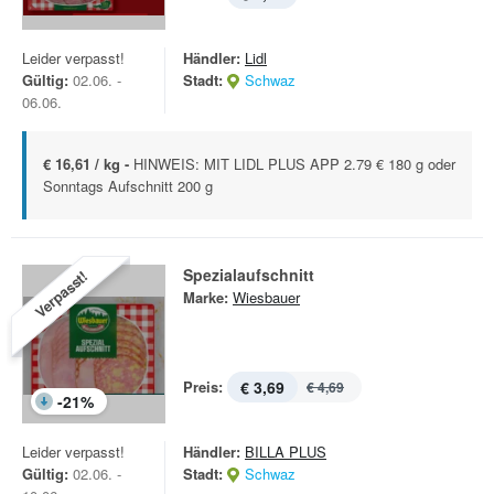
Leider verpasst!
Händler:
Lidl
Gültig:
02.06. -
Stadt:
Schwaz
06.06.
€ 16,61 / kg -
HINWEIS: MIT LIDL PLUS APP 2.79 € 180 g oder
Sonntags Aufschnitt 200 g
Spezialaufschnitt
Verpasst!
Marke:
Wiesbauer
Preis:
€ 3,69
€ 4,69
-
21
%
Leider verpasst!
Händler:
BILLA PLUS
Gültig:
02.06. -
Stadt:
Schwaz