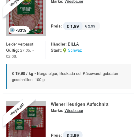
Verpasst!
Marke:
Wiesbauer
Preis:
€ 1,99
€ 2,99
-
33
%
Leider verpasst!
Händler:
BILLA
Gültig:
27.05. -
Stadt:
Schwaz
02.06.
€ 19,90 / kg -
Bergsteiger, Beskada od. Käsewurst gebraten
geschnitten, 100 g
Wiener Heurigen Aufschnitt
Verpasst!
Marke:
Wiesbauer
Preis:
€ 2,99