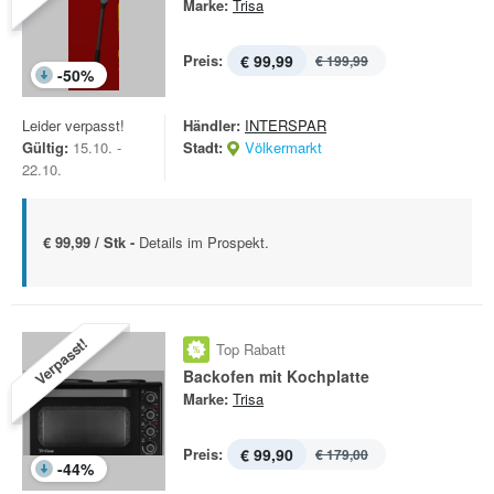
Marke:
Trisa
Preis:
€ 99,99
€ 199,99
-
50
%
Leider verpasst!
Händler:
INTERSPAR
Gültig:
15.10. -
Stadt:
Völkermarkt
22.10.
€ 99,99 / Stk -
Details im Prospekt.
Verpasst!
Top Rabatt
Backofen mit Kochplatte
Marke:
Trisa
Preis:
€ 99,90
€ 179,00
-
44
%