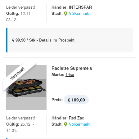
Leider verpasst!
Händler:
INTERSPAR
Gültig:
12.11. -
Stadt:
Völkermarkt
03.12.
€ 99,90 / Stk -
Details im Prospekt.
Raclette Supreme 8
Verpasst!
Marke:
Trisa
Preis:
€ 109,00
Leider verpasst!
Händler:
Red Zac
Gültig:
25.12. -
Stadt:
Völkermarkt
14.01.