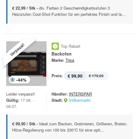
€ 22,99 / Stk -
div. Farben 2 Geschwindigkeitsstufen 3
Heizstufen Cool-Shot-Funktion für ein perfektes Finish und la...
Verpasst!
Top Rabatt
Backofen
Marke:
Trisa
Preis:
€ 99,90
€ 179,00
-
44
%
Leider verpasst!
Händler:
INTERSPAR
Gültig:
17.06. -
Stadt:
Völkermarkt
09.07.
€ 99,90 / Stk -
Ideal zum Backen, Gratinieren, Grillieren, Braten.
Hitze-Regulierung von 100 bis 230°C für eine opti...