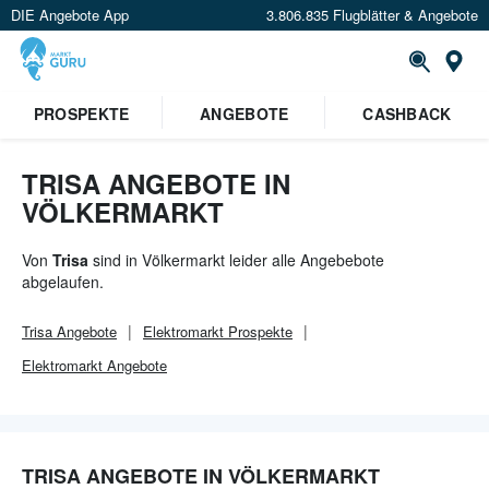
DIE Angebote App
3.806.835 Flugblätter & Angebote
Or
PROSPEKTE
ANGEBOTE
CASHBACK
TRISA ANGEBOTE IN
VÖLKERMARKT
Von
Trisa
sind in Völkermarkt leider alle Angebebote
abgelaufen.
Trisa
Angebote
Elektromarkt
Prospekte
Elektromarkt
Angebote
TRISA ANGEBOTE IN VÖLKERMARKT