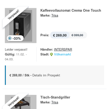
Kaffeevollautomat Crema One Touch
Verpasst!
Marke:
Trisa
Preis:
€ 269,00
€ 399,00
-
33
%
Leider verpasst!
Händler:
INTERSPAR
Gültig:
11.02. -
Stadt:
Völkermarkt
04.03.
€ 269,00 / Stk -
Details im Prospekt
Tisch-Standgriller
Verpasst!
Marke:
Trisa