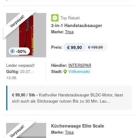
Verpasst!
Top Rabatt
2-in-1 Handstaubsauger
Marke:
Trisa
Preis:
€ 99,90
€ 199,99
-
50
%
Leider verpasst!
Händler:
INTERSPAR
Gültig:
23.07. -
Stadt:
Völkermarkt
13.08.
€ 99,90 / Stk -
Kraftvoller Handstaubsauger BLDC-Motor, lässt
sich auch als Sticksauger nutzen Bis zu 30 Min. Lau...
Küchenwaage Elite Scale
Verpasst!
Marke:
Trisa