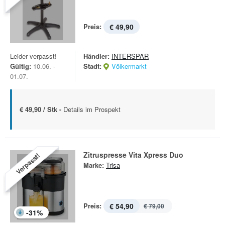
Preis:
€ 49,90
Leider verpasst!
Händler:
INTERSPAR
Gültig:
10.06. -
Stadt:
Völkermarkt
01.07.
€ 49,90 / Stk -
Details im Prospekt
Zitruspresse Vita Xpress Duo
Verpasst!
Marke:
Trisa
Preis:
€ 54,90
€ 79,00
-
31
%