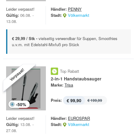
Leider verpasst!
Händler:
PENNY
Gültig:
06.08. -
Stadt:
Völkermarkt
13.08.
€ 29,99 / Stk -
vielseitig verwendbar für Suppen, Smoothies
u.v.m. mit Edelstahl-Mixfuß pro Stück
Verpasst!
Top Rabatt
2-in-1 Handstaubsauger
Marke:
Trisa
Preis:
€ 99,90
€ 199,99
-
50
%
Leider verpasst!
Händler:
EUROSPAR
Gültig:
13.08. -
Stadt:
Völkermarkt
27.08.