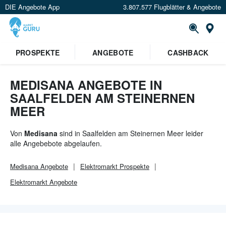
DIE Angebote App
3.807.577 Flugblätter & Angebote
Or
×
PROSPEKTE
ANGEBOTE
CASHBACK
Verrate uns deinen Standort um
Angebote in deiner Nähe
zu
sehen.
MEDISANA ANGEBOTE IN
SAALFELDEN AM STEINERNEN
Standort festlegen
MEER
Von
Medisana
sind in Saalfelden am Steinernen Meer leider
alle Angebebote abgelaufen.
Medisana
Angebote
Elektromarkt
Prospekte
Elektromarkt
Angebote