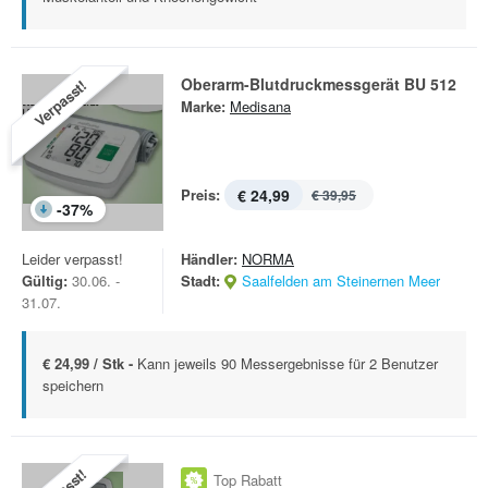
Oberarm-Blutdruckmessgerät BU 512
Verpasst!
Marke:
Medisana
Preis:
€ 24,99
€ 39,95
-
37
%
Leider verpasst!
Händler:
NORMA
Gültig:
30.06. -
Stadt:
Saalfelden am Steinernen Meer
31.07.
€ 24,99 / Stk -
Kann jeweils 90 Messergebnisse für 2 Benutzer
speichern
Top Rabatt