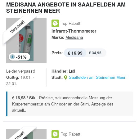
MEDISANA ANGEBOTE IN SAALFELDEN AM
STEINERNEN MEER
Verpasst!
Top Rabatt
Infrarot-Thermometer
Marke:
Medisana
Preis:
€ 16,99
€ 34,95
-
51
%
Leider verpasst!
Händler:
Lidl
Gültig:
19.01. -
Stadt:
Saalfelden am Steinernen Meer
22.01.
€ 16,98 / Stk -
Präzise, sekundenschnelle Messung der
Körpertemperatur am Ohr oder an der Stirn, Anzeige des
aktuell...
Verpasst!
Top Rabatt