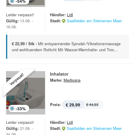
-
54
%
Leider verpasst!
Händler:
Lidl
Gültig:
13.08. -
Stadt:
Saalfelden am Steinernen Meer
16.08.
€ 22,99 / Stk -
Mit entspannender Sprudel-/Vibrationsmassage
und wohltuendem Rotlicht Mit Wasser-Warmhalte- und Troc...
Inhalator
Verpasst!
Marke:
Medisana
Preis:
€ 29,99
€ 44,95
-
33
%
Leider verpasst!
Händler:
Lidl
Gültig:
21.09. -
Stadt:
Saalfelden am Steinernen Meer
24.09.