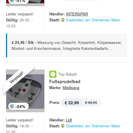
-
51
%
Leider verpasst!
Händler:
INTERSPAR
Gültig:
26.02. -
Stadt:
Saalfelden am Steinernen Meer
12.03.
€ 24,49 / Stk -
Messung von Gewicht, Körperfett, Körperwasser,
Muskel- und Knochenmasse. Integrierte Kalorienbedarfs...
Verpasst!
Top Rabatt
Fußsprudelbad
Marke:
Medisana
Preis:
€ 22,99
€ 49,95
-
54
%
Leider verpasst!
Händler:
Lidl
Gültig:
18.05. -
Stadt:
Saalfelden am Steinernen Meer
21.05.