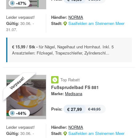
-
47
%
Leider verpasst!
Händler:
NORMA
Gültig:
30.06. -
Stadt:
Saalfelden am Steinernen Meer
31.07.
€ 15,99 / Stk -
für Nägel, Nagelhaut und Hornhaut. Inkl. 5
Ansatzteilen: Filzkegel, Trapezschleifer, Zylinderschl...
Verpasst!
Top Rabatt
Fußsprudelbad FS 881
Marke:
Medisana
Preis:
€ 27,99
€ 49,95
-
44
%
Leider verpasst!
Händler:
NORMA
Gültig:
30.06. -
Stadt:
Saalfelden am Steinernen Meer