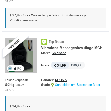
31.07.
€ 27,99 / Stk -
Wassertemperierung, Sprudelmassage,
Vibrationsmassage
Verpasst!
Top Rabatt
Vibrations-Massagesitzauflage MCH
Marke:
Medisana
Preis:
€ 34,99
€ 89,95
-
61
%
Leider verpasst!
Händler:
NORMA
Gültig:
30.06. -
Stadt:
Saalfelden am Steinernen Meer
31.07.
€ 34,99 / Stk -