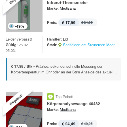
Infrarot-Thermometer
Marke:
Medisana
Preis:
€ 17,99
€ 34,95
-
49
%
Leider verpasst!
Händler:
Lidl
Gültig:
26.02. -
Stadt:
Saalfelden am Steinernen Meer
05.03.
€ 17,98 / Stk -
Präzise, sekundenschnelle Messung der
Körpertemperatur im Ohr oder an der Stirn Anzeige des aktuell...
Verpasst!
Top Rabatt
Körperanalysewaage 40482
Marke:
Medisana
Preis:
€ 24,49
€ 49,95