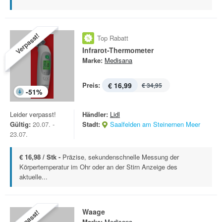
Verpasst!
Top Rabatt
Infrarot-Thermometer
Marke:
Medisana
Preis:
€ 16,99
€ 34,95
-
51
%
Leider verpasst!
Händler:
Lidl
Gültig:
20.07. -
Stadt:
Saalfelden am Steinernen Meer
23.07.
€ 16,98 / Stk -
Präzise, sekundenschnelle Messung der
Körpertemperatur im Ohr oder an der Stirn Anzeige des
aktuelle...
Waage
Verpasst!
Marke:
Medisana