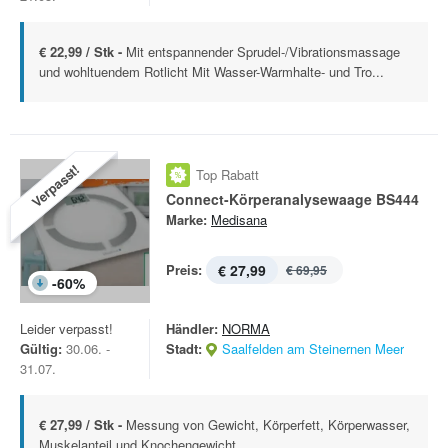
€ 22,99 / Stk -
Mit entspannender Sprudel-/Vibrationsmassage
und wohltuendem Rotlicht Mit Wasser-Warmhalte- und Tro...
Verpasst!
Top Rabatt
Connect-Körperanalysewaage BS444
Marke:
Medisana
Preis:
€ 27,99
€ 69,95
-
60
%
Leider verpasst!
Händler:
NORMA
Gültig:
30.06. -
Stadt:
Saalfelden am Steinernen Meer
31.07.
€ 27,99 / Stk -
Messung von Gewicht, Körperfett, Körperwasser,
Muskelanteil und Knochengewicht