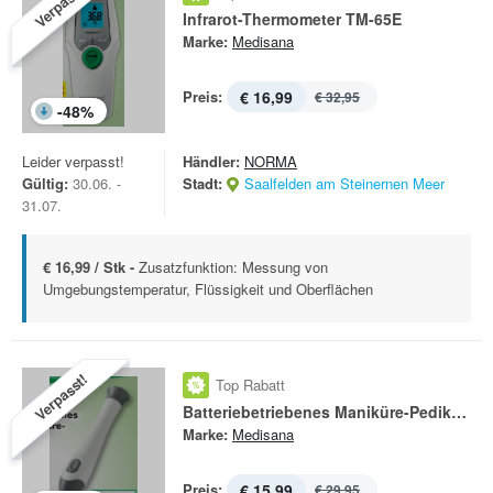
Verpasst!
Infrarot-Thermometer TM-65E
Marke:
Medisana
Preis:
€ 16,99
€ 32,95
-
48
%
Leider verpasst!
Händler:
NORMA
Gültig:
30.06. -
Stadt:
Saalfelden am Steinernen Meer
31.07.
€ 16,99 / Stk -
Zusatzfunktion: Messung von
Umgebungstemperatur, Flüssigkeit und Oberflächen
Verpasst!
Top Rabatt
Batteriebetriebenes Maniküre-Pediküre-Set MP 810
Marke:
Medisana
Preis:
€ 15,99
€ 29,95