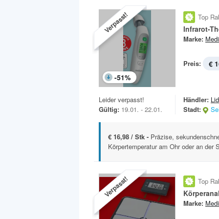
Verpasst!
Top Ra
Infrarot-T
Marke:
Medi
Preis:
€ 1
-
51
%
Leider verpasst!
Händler:
Lid
Gültig:
19.01. - 22.01.
Stadt:
Se
€ 16,98 / Stk -
Präzise, sekundenschne
Körpertemperatur am Ohr oder an der St
Verpasst!
Top Ra
Körperana
Marke:
Medi