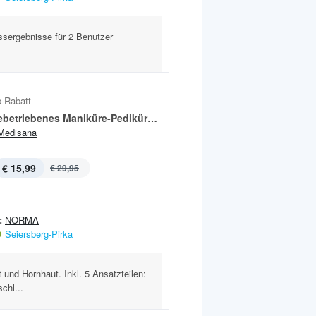
ssergebnisse für 2 Benutzer
 Rabatt
Batteriebetriebenes Maniküre-Pediküre-Set MP 810
Medisana
€ 15,99
€ 29,95
:
NORMA
Seiersberg-Pirka
 und Hornhaut. Inkl. 5 Ansatzteilen:
schl...