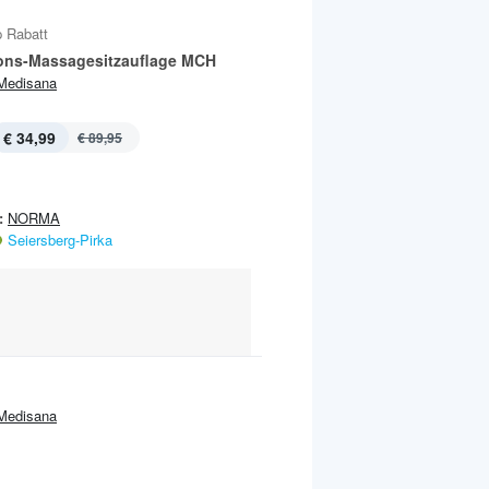
 Rabatt
ions-Massagesitzauflage MCH
Medisana
€ 34,99
€ 89,95
:
NORMA
Seiersberg-Pirka
Medisana