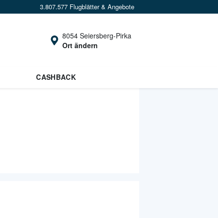
3.807.577 Flugblätter & Angebote
8054 Seiersberg-Pirka
Ort ändern
CASHBACK