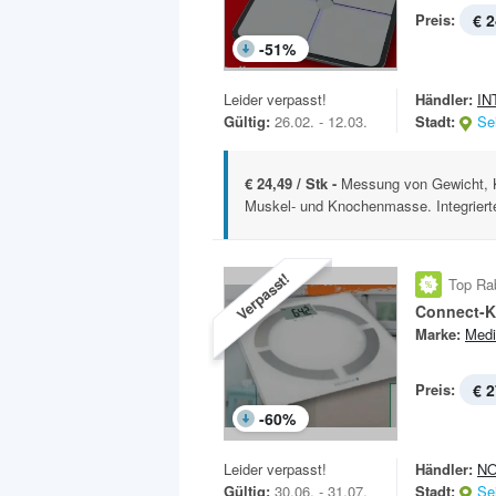
Preis:
€ 2
-
51
%
Leider verpasst!
Händler:
IN
Gültig:
26.02. - 12.03.
Stadt:
Se
€ 24,49 / Stk -
Messung von Gewicht, K
Muskel- und Knochenmasse. Integrierte
Verpasst!
Top Ra
Connect-K
Marke:
Medi
Preis:
€ 2
-
60
%
Leider verpasst!
Händler:
N
Gültig:
30.06. - 31.07.
Stadt:
Se