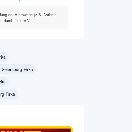
dlung der Atemwege (z.B. Asthma
 durch feinste V...
rka
 Seiersberg-Pirka
rka
rg-Pirka