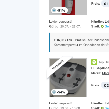
Preis:
€ 1
-
51
%
Leider verpasst!
Händler:
Lid
Gültig:
20.07. - 23.07.
Stadt:
Se
€ 16,98 / Stk -
Präzise, sekundenschne
Körpertemperatur im Ohr oder an der St
Verpasst!
Top Ra
Fußsprude
Marke:
Medi
Preis:
€ 2
-
54
%
Leider verpasst!
Händler:
Lid
Gültig:
13.08. - 16.08.
Stadt:
Se