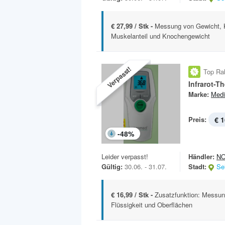
€ 27,99 / Stk -
Messung von Gewicht, K
Muskelanteil und Knochengewicht
Verpasst!
Top Ra
Infrarot-
Marke:
Medi
Preis:
€ 1
-
48
%
Leider verpasst!
Händler:
N
Gültig:
30.06. - 31.07.
Stadt:
Se
€ 16,99 / Stk -
Zusatzfunktion: Messu
Flüssigkeit und Oberflächen