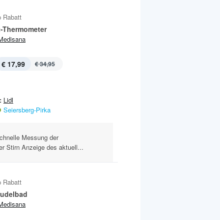
 Rabatt
ot-Thermometer
Medisana
€ 17,99
€ 34,95
:
Lidl
Seiersberg-Pirka
chnelle Messung der
r Stirn Anzeige des aktuell...
 Rabatt
udelbad
Medisana