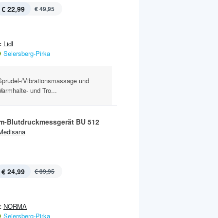
€ 22,99
€ 49,95
:
Lidl
Seiersberg-Pirka
Sprudel-/Vibrationsmassage und
armhalte- und Tro...
m-Blutdruckmessgerät BU 512
Medisana
€ 24,99
€ 39,95
:
NORMA
Seiersberg-Pirka