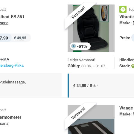
Verpasst!
batt
Top
lbad FS 881
Vibrat
sana
Marke:
7,99
Preis:
€ 49,95
-
61
%
ORMA
Leider verpasst!
Händler
iersberg-Pirka
Gültig:
30.06. - 31.07.
Stadt:
prudelmassage,
€ 34,99 / Stk -
Waage
Verpasst!
batt
Marke:
hermometer
sana