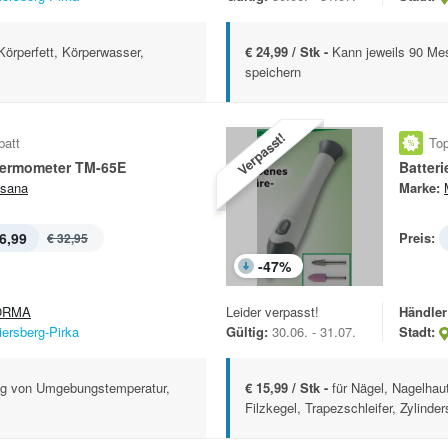
örperfett, Körperwasser,
€ 24,99 / Stk -
Kann jeweils 90 Me
speichern
Verpasst!
batt
Top
Thermometer TM-65E
sana
Marke:
6,99
Preis:
€ 32,95
-
47
%
ORMA
Leider verpasst!
Händler
iersberg-Pirka
Gültig:
30.06. - 31.07.
Stadt:
ng von Umgebungstemperatur,
€ 15,99 / Stk -
für Nägel, Nagelhaut
Filzkegel, Trapezschleifer, Zylinder