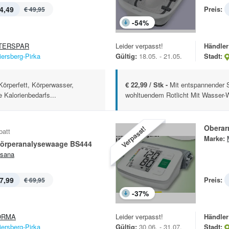
4,49
Preis:
€ 49,95
-
54
%
TERSPAR
Leider verpasst!
Händler
iersberg-Pirka
Gültig:
18.05. - 21.05.
Stadt:
örperfett, Körperwasser,
€ 22,99 / Stk -
Mit entspannender 
 Kalorienbedarfs...
wohltuendem Rotlicht Mit Wasser-W
Oberar
Verpasst!
batt
Marke:
örperanalysewaage BS444
sana
7,99
Preis:
€ 69,95
-
37
%
ORMA
Leider verpasst!
Händler
iersberg-Pirka
Gültig:
30.06. - 31.07.
Stadt: