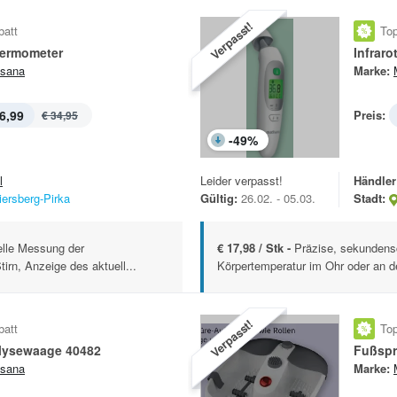
Verpasst!
batt
Top
hermometer
Infrar
sana
Marke:
6,99
Preis:
€ 34,95
-
49
%
l
Leider verpasst!
Händler
iersberg-Pirka
Gültig:
26.02. - 05.03.
Stadt:
lle Messung der
€ 17,98 / Stk -
Präzise, sekundens
irn, Anzeige des aktuell...
Körpertemperatur im Ohr oder an de
Verpasst!
batt
Top
lysewaage 40482
Fußspr
sana
Marke: