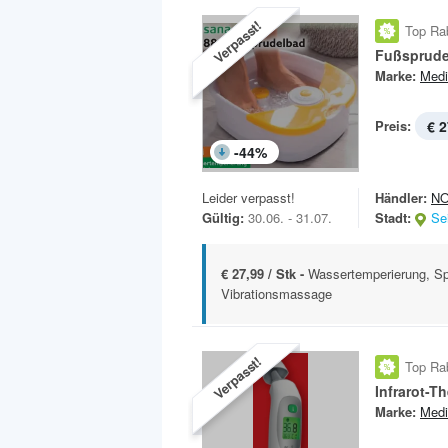
Verpasst!
Top Ra
Fußsprude
Marke:
Medi
Preis:
€ 2
-
44
%
Leider verpasst!
Händler:
N
Gültig:
30.06. - 31.07.
Stadt:
Se
€ 27,99 / Stk -
Wassertemperierung, S
Vibrationsmassage
Verpasst!
Top Ra
Infrarot-T
Marke:
Medi