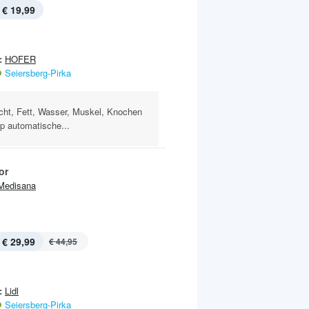
€ 19,99
:
HOFER
Seiersberg-Pirka
cht, Fett, Wasser, Muskel, Knochen
p automatische...
or
Medisana
€ 29,99
€ 44,95
:
Lidl
Seiersberg-Pirka