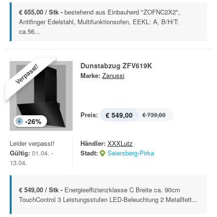
€ 655,00 / Stk -
bestehend aus Einbauherd "ZOFNC2X2",
Antifinger Edelstahl, Multifunktionsofen, EEKL: A, B/H/T:
ca.56...
Dunstabzug ZFV619K
Verpasst!
Marke:
Zanussi
Preis:
€ 549,00
€ 739,00
-
26
%
Leider verpasst!
Händler:
XXXLutz
Gültig:
01.04. -
Stadt:
Seiersberg-Pirka
13.04.
€ 549,00 / Stk -
Energieeffizienzklasse C Breite ca. 90cm
TouchControl 3 Leistungsstufen LED-Beleuchtung 2 Metallfett...