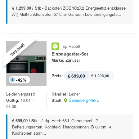
€ 1.299,00 / Stk -
Backofen ZOENC2X2 Energieeffizienzklasse
A1) Multifunktionsofen 57 Liter Garraum Leichtreinigungstü...
Verpasst!
Top Rabatt
Einbaugeräte-Set
Marke:
Zanussi
Preis:
€ 699,00
€ 1.208,00
-
42
%
Leider verpasst!
Händler:
Leiner
Gültig:
16.04. -
Stadt:
Seiersberg-Pirka
08.05.
€ 699,00 / Stk -
2-tlg. Herd: 65 L Garraumvol., 7
Beheizungsarten. Kochfeld. Herdgebunden. B 60 cm, 4
Kochzonen strah...