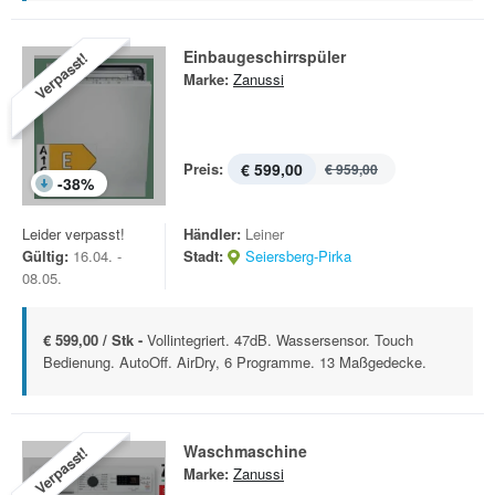
Einbaugeschirrspüler
Verpasst!
Marke:
Zanussi
Preis:
€ 599,00
€ 959,00
-
38
%
Leider verpasst!
Händler:
Leiner
Gültig:
16.04. -
Stadt:
Seiersberg-Pirka
08.05.
€ 599,00 / Stk -
Vollintegriert. 47dB. Wassersensor. Touch
Bedienung. AutoOff. AirDry, 6 Programme. 13 Maßgedecke.
Waschmaschine
Verpasst!
Marke:
Zanussi