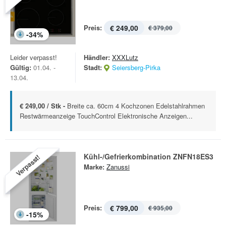
Preis:
€ 249,00
€ 379,00
-
34
%
Leider verpasst!
Händler:
XXXLutz
Gültig:
01.04. -
Stadt:
Seiersberg-Pirka
13.04.
€ 249,00 / Stk -
Breite ca. 60cm 4 Kochzonen Edelstahlrahmen
Restwärmeanzeige TouchControl Elektronische Anzeigen...
Kühl-/Gefrierkombination ZNFN18ES3
Verpasst!
Marke:
Zanussi
Preis:
€ 799,00
€ 935,00
-
15
%