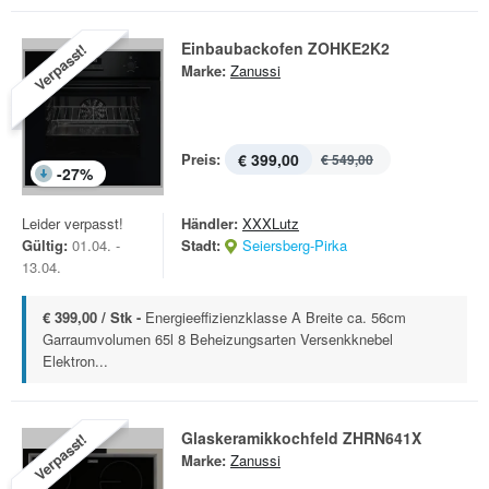
Einbaubackofen ZOHKE2K2
Verpasst!
Marke:
Zanussi
Preis:
€ 399,00
€ 549,00
-
27
%
Leider verpasst!
Händler:
XXXLutz
Gültig:
01.04. -
Stadt:
Seiersberg-Pirka
13.04.
€ 399,00 / Stk -
Energieeffizienzklasse A Breite ca. 56cm
Garraumvolumen 65l 8 Beheizungsarten Versenkknebel
Elektron...
Glaskeramikkochfeld ZHRN641X
Verpasst!
Marke:
Zanussi