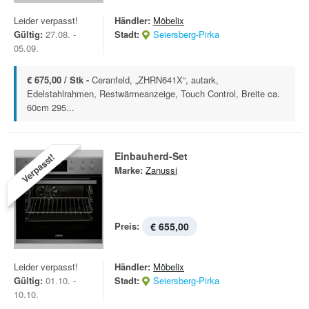
Leider verpasst!
Händler:
Möbelix
Gültig:
27.08. -
Stadt:
Seiersberg-Pirka
05.09.
€ 675,00 / Stk -
Ceranfeld, „ZHRN641X“, autark,
Edelstahlrahmen, Restwärmeanzeige, Touch Control, Breite ca.
60cm 295...
Einbauherd-Set
Verpasst!
Marke:
Zanussi
Preis:
€ 655,00
Leider verpasst!
Händler:
Möbelix
Gültig:
01.10. -
Stadt:
Seiersberg-Pirka
10.10.