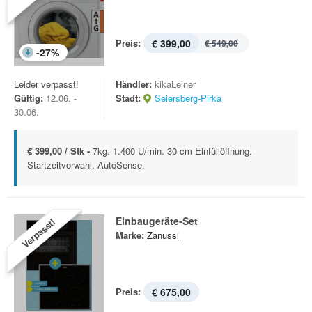
Preis:
€ 399,00
€ 549,00
-
27
%
Leider verpasst!
Händler:
kikaLeiner
Gültig:
12.06. -
Stadt:
Seiersberg-Pirka
30.06.
€ 399,00 / Stk -
7kg. 1.400 U/min. 30 cm Einfüllöffnung.
Startzeitvorwahl. AutoSense.
Einbaugeräte-Set
Verpasst!
Marke:
Zanussi
Preis:
€ 675,00