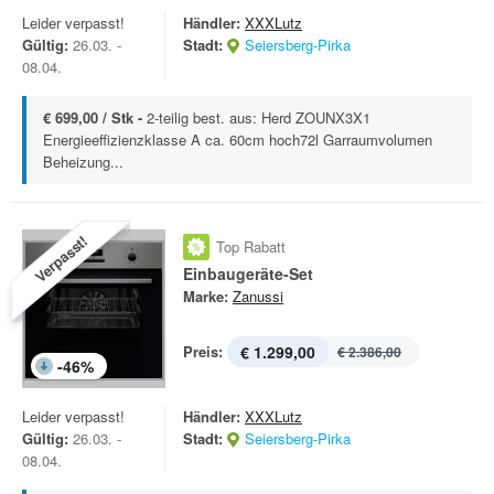
Leider verpasst!
Händler:
XXXLutz
Gültig:
26.03. -
Stadt:
Seiersberg-Pirka
08.04.
€ 699,00 / Stk -
2-teilig best. aus: Herd ZOUNX3X1
Energieeffizienzklasse A ca. 60cm hoch72l Garraumvolumen
Beheizung...
Verpasst!
Top Rabatt
Einbaugeräte-Set
Marke:
Zanussi
Preis:
€ 1.299,00
€ 2.386,00
-
46
%
Leider verpasst!
Händler:
XXXLutz
Gültig:
26.03. -
Stadt:
Seiersberg-Pirka
08.04.