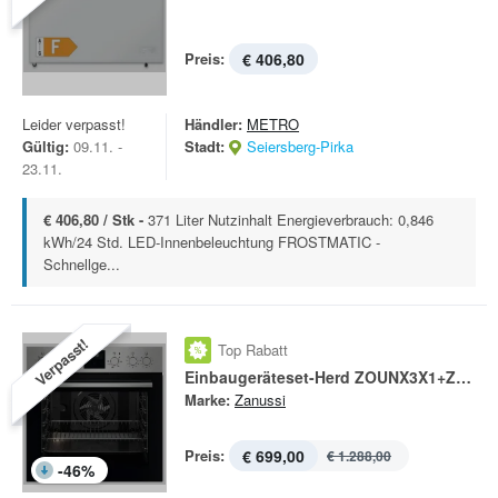
Preis:
€ 406,80
Leider verpasst!
Händler:
METRO
Gültig:
09.11. -
Stadt:
Seiersberg-Pirka
23.11.
€ 406,80 / Stk -
371 Liter Nutzinhalt Energieverbrauch: 0,846
kWh/24 Std. LED-Innenbeleuchtung FROSTMATIC -
Schnellge...
Verpasst!
Top Rabatt
Einbaugeräteset-Herd ZOUNX3X1+ZHDN640X
Marke:
Zanussi
Preis:
€ 699,00
€ 1.288,00
-
46
%