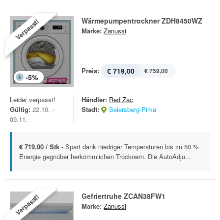
Wärmepumpentrockner ZDH8450WZ
Verpasst!
Marke:
Zanussi
Preis:
€ 719,00
€ 759,00
-
5
%
Leider verpasst!
Händler:
Red Zac
Gültig:
22.10. -
Stadt:
Seiersberg-Pirka
09.11.
€ 719,00 / Stk -
Spart dank niedriger Temperaturen bis zu 50 %
Energie gegnüber herkömmlichen Trocknern. Die AutoAdju...
Gefriertruhe ZCAN38FW1
Verpasst!
Marke:
Zanussi