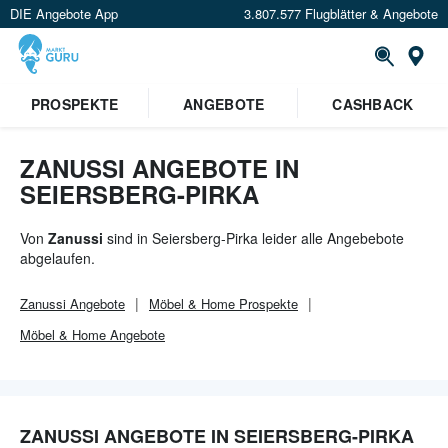
DIE Angebote App
3.807.577 Flugblätter & Angebote
Or
PROSPEKTE
ANGEBOTE
CASHBACK
ZANUSSI ANGEBOTE IN
SEIERSBERG-PIRKA
Von
Zanussi
sind in Seiersberg-Pirka leider alle Angebebote
abgelaufen.
Zanussi
Angebote
Möbel & Home
Prospekte
Möbel & Home
Angebote
ZANUSSI ANGEBOTE IN SEIERSBERG-PIRKA