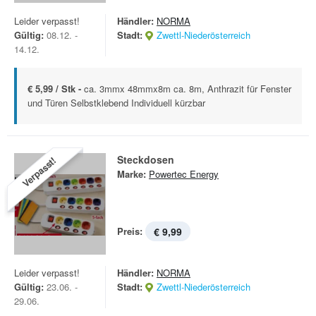
Leider verpasst!
Händler:
NORMA
Gültig:
08.12. -
Stadt:
Zwettl-Niederösterreich
14.12.
€ 5,99 / Stk -
ca. 3mmx 48mmx8m ca. 8m, Anthrazit für Fenster
und Türen Selbstklebend Individuell kürzbar
Steckdosen
Verpasst!
Marke:
Powertec Energy
Preis:
€ 9,99
Leider verpasst!
Händler:
NORMA
Gültig:
23.06. -
Stadt:
Zwettl-Niederösterreich
29.06.