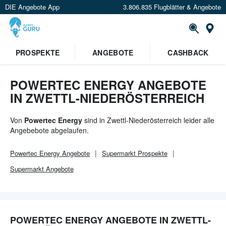
DIE Angebote App
3.806.835 Flugblätter & Angebote
Or
PROSPEKTE
ANGEBOTE
CASHBACK
POWERTEC ENERGY ANGEBOTE
IN ZWETTL-NIEDERÖSTERREICH
Von
Powertec Energy
sind in Zwettl-Niederösterreich leider alle
Angebebote abgelaufen.
Powertec Energy
Angebote
Supermarkt
Prospekte
Supermarkt
Angebote
POWERTEC ENERGY ANGEBOTE IN ZWETTL-