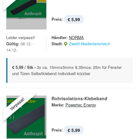
Preis:
€ 5,99
Leider verpasst!
Händler:
NORMA
Gültig:
08.12. -
Stadt:
Zwettl-Niederösterreich
14.12.
€ 5,99 / Stk -
3x ca. 15mmx5mmx 8,35mca. 25m für Fenster
und Türen Selbstklebend Individuell kürzbar
Rohrisolations-Klebeband
Verpasst!
Marke:
Powertec Energy
Preis:
€ 5,99