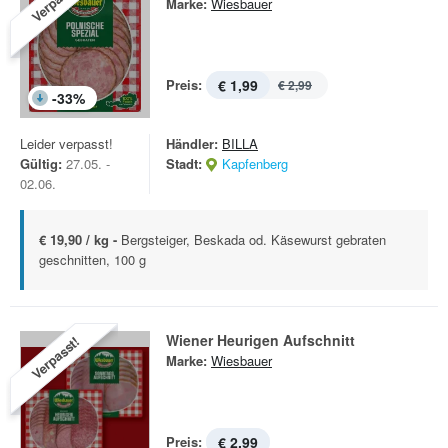
Verpasst!
Marke:
Wiesbauer
Preis:
€ 1,99
€ 2,99
-
33
%
Leider verpasst!
Händler:
BILLA
Gültig:
27.05. -
Stadt:
Kapfenberg
02.06.
€ 19,90 / kg -
Bergsteiger, Beskada od. Käsewurst gebraten
geschnitten, 100 g
Wiener Heurigen Aufschnitt
Verpasst!
Marke:
Wiesbauer
Preis:
€ 2,99