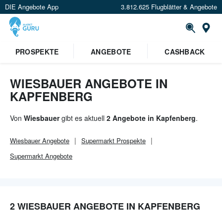
DIE Angebote App
3.812.625 Flugblätter & Angebote
Or
×
PROSPEKTE
ANGEBOTE
CASHBACK
Verrate uns deinen Standort um
Angebote in deiner Nähe
zu
sehen.
WIESBAUER ANGEBOTE IN
KAPFENBERG
Standort festlegen
Von
Wiesbauer
gibt es aktuell
2 Angebote in Kapfenberg
.
Wiesbauer
Angebote
Supermarkt
Prospekte
Supermarkt
Angebote
2 WIESBAUER ANGEBOTE IN KAPFENBERG