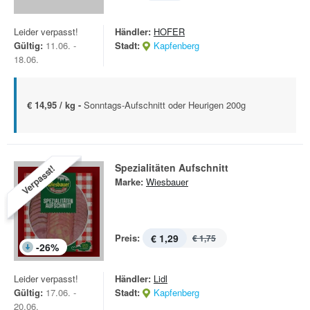
Leider verpasst!
Händler:
HOFER
Gültig:
11.06. -
Stadt:
Kapfenberg
18.06.
€ 14,95 / kg -
Sonntags-Aufschnitt oder Heurigen 200g
Spezialitäten Aufschnitt
Verpasst!
Marke:
Wiesbauer
Preis:
€ 1,29
€ 1,75
-
26
%
Leider verpasst!
Händler:
Lidl
Gültig:
17.06. -
Stadt:
Kapfenberg
20.06.