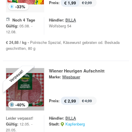
Preis:
€ 1,99
€ 2,99
-
33
%
Noch
4
Tage
Händler:
BILLA
Gültig:
05.08. -
Wolfsberg 54
12.08.
€ 24,88 / kg -
Polnische Spezial, Käsewurst gebraten od. Beskada
geschnitten, 80 g
Wiener Heurigen Aufschnitt
Verpasst!
Marke:
Wiesbauer
Preis:
€ 2,99
€ 4,99
-
40
%
Leider verpasst!
Händler:
BILLA
Gültig:
12.05. -
Stadt:
Kapfenberg
20.05.