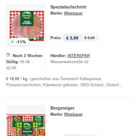
Spezialaufschnitt
Marke:
Wiesbauer
Preis:
€ 3,99
€ 4,49
-
11
%
Noch
3
Wochen
Händler:
INTERSPAR
Gültig:
05.08. -
Wasserwerkstraße 32
02.09.
€ 19,95 / kg -
geschnitten aus Österreich Kalbspariser,
Prosseccoschinken, Käsewurst gebraten, SBG Scherzl. Glutenf...
Bergsteiger
Marke:
Wiesbauer