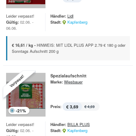
Leider verpasst!
Händler:
Lidl
Gültig:
02.06. -
Stadt:
Kapfenberg
06.06.
€ 16,61 / kg -
HINWEIS: MIT LIDL PLUS APP 2.79 € 180 g oder
Sonntags Aufschnitt 200 g
Spezialaufschnitt
Verpasst!
Marke:
Wiesbauer
Preis:
€ 3,69
€ 4,69
-
21
%
Leider verpasst!
Händler:
BILLA PLUS
Gültig:
02.06. -
Stadt:
Kapfenberg