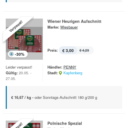
Wiener Heurigen Aufschnitt
Verpasst!
Marke:
Wiesbauer
Preis:
€ 3,00
€ 4,29
-
30
%
Leider verpasst!
Händler:
PENNY
Gültig:
20.05. -
Stadt:
Kapfenberg
27.05.
€ 16,67 / kg -
oder Sonntags-Aufschnitt 180 g/200 g
Polnische Spezial