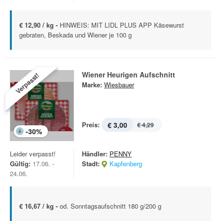
€ 12,90 / kg -
HINWEIS: MIT LIDL PLUS APP Käsewurst
gebraten, Beskada und Wiener je 100 g
Wiener Heurigen Aufschnitt
Verpasst!
Marke:
Wiesbauer
Preis:
€ 3,00
€ 4,29
-
30
%
Leider verpasst!
Händler:
PENNY
Gültig:
17.06. -
Stadt:
Kapfenberg
24.06.
€ 16,67 / kg -
od. Sonntagsaufschnitt 180 g/200 g