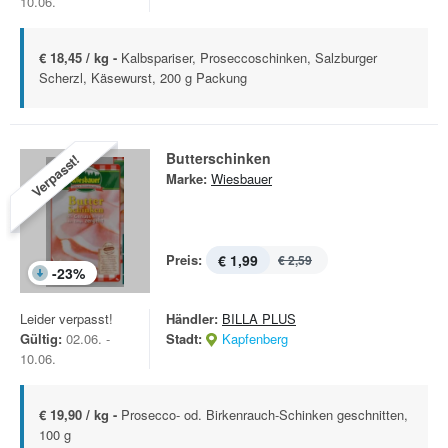
10.06.
€ 18,45 / kg -
Kalbspariser, Proseccoschinken, Salzburger
Scherzl, Käsewurst, 200 g Packung
Butterschinken
Verpasst!
Marke:
Wiesbauer
Preis:
€ 1,99
€ 2,59
-
23
%
Leider verpasst!
Händler:
BILLA PLUS
Gültig:
02.06. -
Stadt:
Kapfenberg
10.06.
€ 19,90 / kg -
Prosecco- od. Birkenrauch-Schinken geschnitten,
100 g