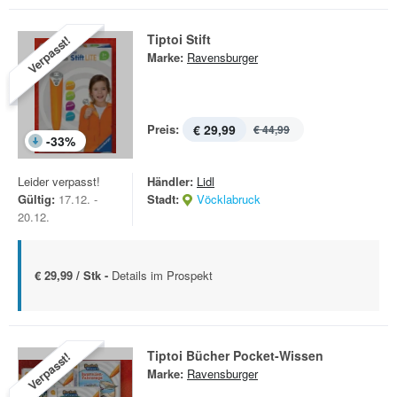
Tiptoi Stift
Verpasst!
Marke:
Ravensburger
Preis:
€ 29,99
€ 44,99
-
33
%
Leider verpasst!
Händler:
Lidl
Gültig:
17.12. -
Stadt:
Vöcklabruck
20.12.
€ 29,99 / Stk -
Details im Prospekt
Tiptoi Bücher Pocket-Wissen
Verpasst!
Marke:
Ravensburger