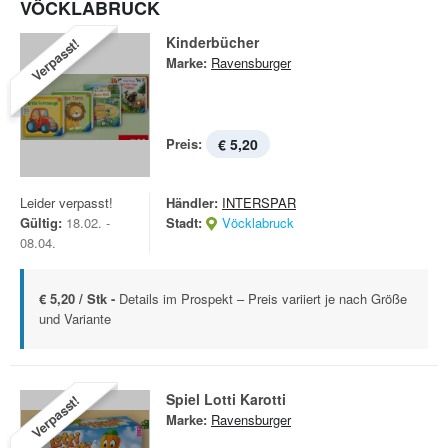
VÖCKLABRUCK
Kinderbücher
Verpasst!
Marke:
Ravensburger
Preis:
€ 5,20
Leider verpasst!
Händler:
INTERSPAR
Gültig:
18.02. -
Stadt:
Vöcklabruck
08.04.
€ 5,20 / Stk -
Details im Prospekt – Preis variiert je nach Größe
und Variante
Spiel Lotti Karotti
Verpasst!
Marke:
Ravensburger