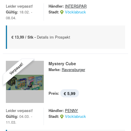
Leider verpasst!
Händler:
INTERSPAR
Gültig:
18.02. -
Stadt:
Vöcklabruck
08.04.
€ 13,99 / Stk -
Details im Prospekt
Mystery Cube
Verpasst!
Marke:
Ravensburger
Preis:
€ 5,99
Leider verpasst!
Händler:
PENNY
Gültig:
04.03. -
Stadt:
Vöcklabruck
11.03.