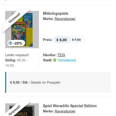
Mitbringspiele
Verpasst!
Marke:
Ravensburger
Preis:
€ 6,00
€ 7,99
-
25
%
Leider verpasst!
Händler:
TEDi
Gültig:
05.03. -
Stadt:
Vöcklabruck
14.03.
€ 6,00 / Stk -
Details im Prospekt
Spiel Werwölfe Special Edition
Verpasst!
Marke:
Ravensburger