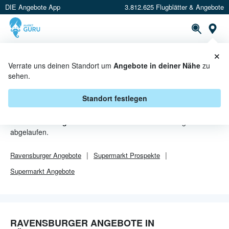
DIE Angebote App
3.812.625 Flugblätter & Angebote
Or
×
PROSPEKTE
ANGEBOTE
CASHBACK
Verrate uns deinen Standort um
Angebote in deiner Nähe
zu
sehen.
RAVENSBURGER ANGEBOTE IN
VÖCKLABRUCK
Standort festlegen
Von
Ravensburger
sind in Vöcklabruck leider alle Angebebote
abgelaufen.
Ravensburger
Angebote
Supermarkt
Prospekte
Supermarkt
Angebote
RAVENSBURGER ANGEBOTE IN