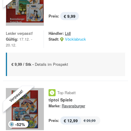
Preis:
€ 9,99
Leider verpasst!
Händler:
Lidl
Gültig:
17.12. -
Stadt:
Vöcklabruck
20.12.
€ 9,99 / Stk -
Details im Prospekt
Verpasst!
Top Rabatt
tiptoi Spiele
Marke:
Ravensburger
Preis:
€ 12,99
€ 26,99
-
52
%