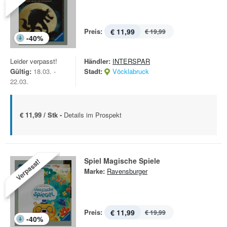
Preis:
€ 11,99
€ 19,99
-
40
%
Leider verpasst!
Händler:
INTERSPAR
Gültig:
18.03. -
Stadt:
Vöcklabruck
22.03.
€ 11,99 / Stk -
Details im Prospekt
Spiel Magische Spiele
Verpasst!
Marke:
Ravensburger
Preis:
€ 11,99
€ 19,99
-
40
%