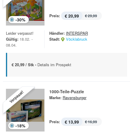
Preis:
€ 20,99
€ 29,99
-
30
%
Leider verpasst!
Händler:
INTERSPAR
Gültig:
18.02. -
Stadt:
Vöcklabruck
08.04.
€ 20,99 / Stk -
Details im Prospekt
1000-Teile-Puzzle
Verpasst!
Marke:
Ravensburger
Preis:
€ 13,99
€ 16,99
-
18
%