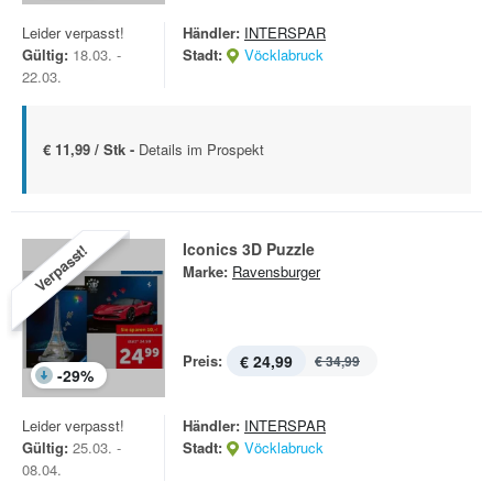
Leider verpasst!
Händler:
INTERSPAR
Gültig:
18.03. -
Stadt:
Vöcklabruck
22.03.
€ 11,99 / Stk -
Details im Prospekt
Iconics 3D Puzzle
Verpasst!
Marke:
Ravensburger
Preis:
€ 24,99
€ 34,99
-
29
%
Leider verpasst!
Händler:
INTERSPAR
Gültig:
25.03. -
Stadt:
Vöcklabruck
08.04.