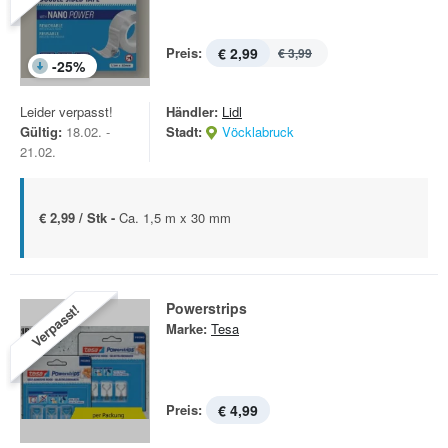
Preis:
€ 2,99
€ 3,99
-
25
%
Leider verpasst!
Händler:
Lidl
Gültig:
18.02. -
Stadt:
Vöcklabruck
21.02.
€ 2,99 / Stk -
Ca. 1,5 m x 30 mm
Powerstrips
Verpasst!
Marke:
Tesa
Preis:
€ 4,99