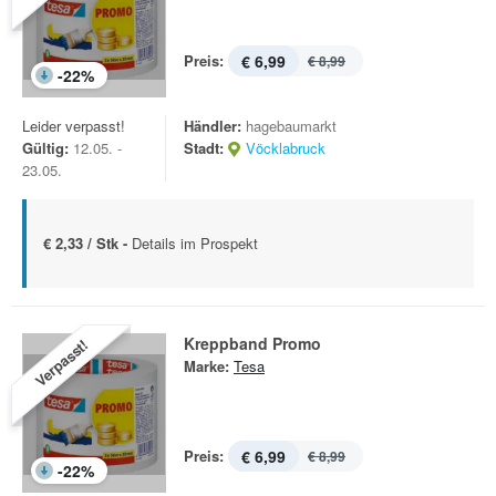
Preis:
€ 6,99
€ 8,99
-
22
%
Leider verpasst!
Händler:
hagebaumarkt
Gültig:
12.05. -
Stadt:
Vöcklabruck
23.05.
€ 2,33 / Stk -
Details im Prospekt
Kreppband Promo
Verpasst!
Marke:
Tesa
Preis:
€ 6,99
€ 8,99
-
22
%