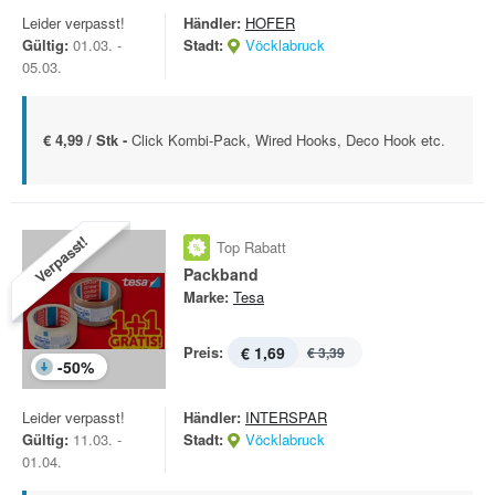
Leider verpasst!
Händler:
HOFER
Gültig:
01.03. -
Stadt:
Vöcklabruck
05.03.
€ 4,99 / Stk -
Click Kombi-Pack, Wired Hooks, Deco Hook etc.
Verpasst!
Top Rabatt
Packband
Marke:
Tesa
Preis:
€ 1,69
€ 3,39
-
50
%
Leider verpasst!
Händler:
INTERSPAR
Gültig:
11.03. -
Stadt:
Vöcklabruck
01.04.