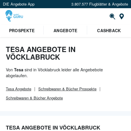
DIE Angebote App
3.807.577 Flugblätter & Angebote
Or
×
PROSPEKTE
ANGEBOTE
CASHBACK
Verrate uns deinen Standort um
Angebote in deiner Nähe
zu
sehen.
TESA ANGEBOTE IN
VÖCKLABRUCK
Standort festlegen
Von
Tesa
sind in Vöcklabruck leider alle Angebebote
abgelaufen.
Tesa
Angebote
Schreibwaren & Bücher
Prospekte
Schreibwaren & Bücher
Angebote
TESA ANGEBOTE IN VÖCKLABRUCK