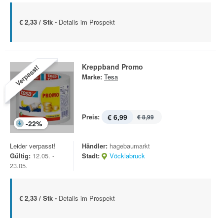
€ 2,33 / Stk -
Details im Prospekt
Kreppband Promo
Verpasst!
Marke:
Tesa
Preis:
€ 6,99
€ 8,99
-
22
%
Leider verpasst!
Händler:
hagebaumarkt
Gültig:
12.05. -
Stadt:
Vöcklabruck
23.05.
€ 2,33 / Stk -
Details im Prospekt