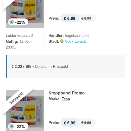
Preis:
€ 6,99
€ 8,99
-
22
%
Leider verpasst!
Händler:
hagebaumarkt
Gültig:
12.05. -
Stadt:
Vöcklabruck
23.05.
€ 2,33 / Stk -
Details im Prospekt
Kreppband Promo
Verpasst!
Marke:
Tesa
Preis:
€ 6,99
€ 8,99
-
22
%