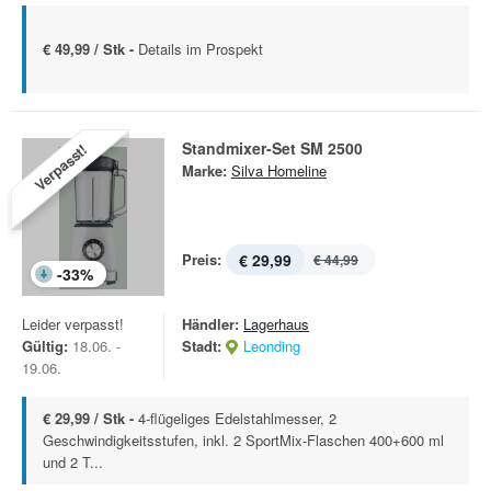
€ 49,99 / Stk -
Details im Prospekt
Standmixer-Set SM 2500
Verpasst!
Marke:
Silva Homeline
Preis:
€ 29,99
€ 44,99
-
33
%
Leider verpasst!
Händler:
Lagerhaus
Gültig:
18.06. -
Stadt:
Leonding
19.06.
€ 29,99 / Stk -
4-flügeliges Edelstahlmesser, 2
Geschwindigkeitsstufen, inkl. 2 SportMix-Flaschen 400+600 ml
und 2 T...