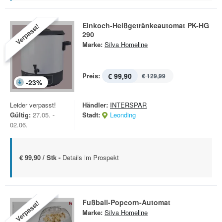
Einkoch-Heißgetränkeautomat PK-HG
Verpasst!
290
Marke:
Silva Homeline
Preis:
€ 99,90
€ 129,99
-
23
%
Leider verpasst!
Händler:
INTERSPAR
Gültig:
27.05. -
Stadt:
Leonding
02.06.
€ 99,90 / Stk -
Details im Prospekt
Fußball-Popcorn-Automat
Verpasst!
Marke:
Silva Homeline