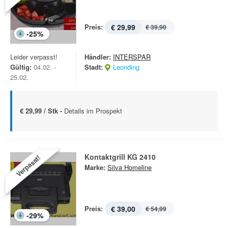
Preis:
€ 29,99
€ 39,90
-
25
%
Leider verpasst!
Händler:
INTERSPAR
Gültig:
04.02. -
Stadt:
Leonding
25.02.
€ 29,99 / Stk -
Details im Prospekt
Kontaktgrill KG 2410
Verpasst!
Marke:
Silva Homeline
Preis:
€ 39,00
€ 54,99
-
29
%