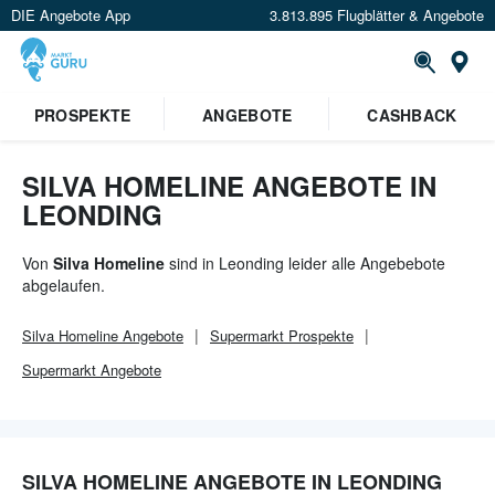
DIE Angebote App
3.813.895 Flugblätter & Angebote
Or
PROSPEKTE
ANGEBOTE
CASHBACK
SILVA HOMELINE ANGEBOTE IN
LEONDING
Von
Silva Homeline
sind in Leonding leider alle Angebebote
abgelaufen.
Silva Homeline
Angebote
Supermarkt
Prospekte
Supermarkt
Angebote
SILVA HOMELINE ANGEBOTE IN LEONDING