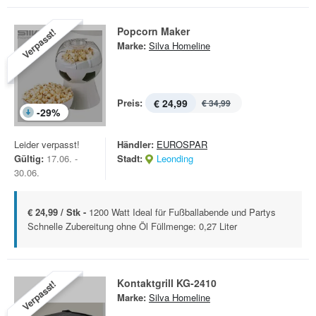
Popcorn Maker
Verpasst!
Marke:
Silva Homeline
Preis:
€ 24,99
€ 34,99
-
29
%
Leider verpasst!
Händler:
EUROSPAR
Gültig:
17.06. -
Stadt:
Leonding
30.06.
€ 24,99 / Stk -
1200 Watt Ideal für Fußballabende und Partys
Schnelle Zubereitung ohne Öl Füllmenge: 0,27 Liter
Kontaktgrill KG-2410
Verpasst!
Marke:
Silva Homeline