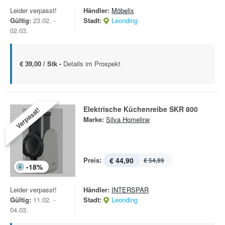
Leider verpasst!
Händler:
Möbelix
Gültig:
23.02. -
Stadt:
Leonding
02.03.
€ 39,00 / Stk -
Details im Prospekt
Elektrische Küchenreibe SKR 800
Verpasst!
Marke:
Silva Homeline
Preis:
€ 44,90
€ 54,99
-
18
%
Leider verpasst!
Händler:
INTERSPAR
Gültig:
11.02. -
Stadt:
Leonding
04.03.