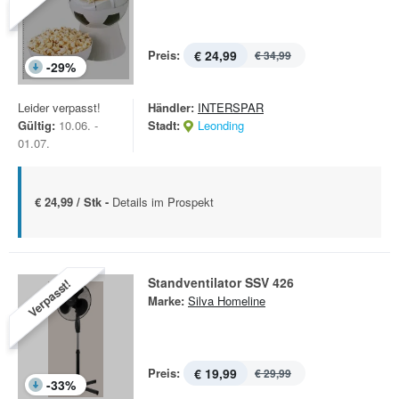
Preis:
€ 24,99
€ 34,99
-
29
%
Leider verpasst!
Händler:
INTERSPAR
Gültig:
10.06. -
Stadt:
Leonding
01.07.
€ 24,99 / Stk -
Details im Prospekt
Standventilator SSV 426
Verpasst!
Marke:
Silva Homeline
Preis:
€ 19,99
€ 29,99
-
33
%