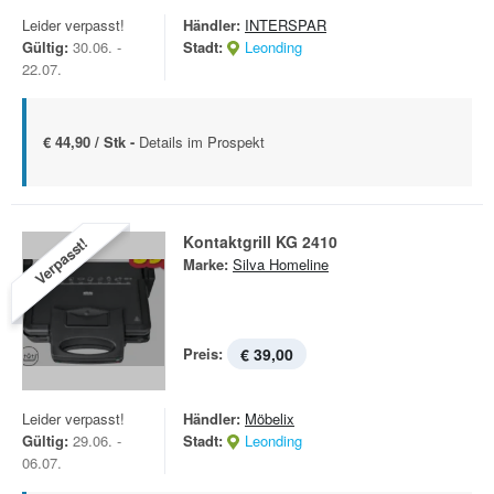
Leider verpasst!
Händler:
INTERSPAR
Gültig:
30.06. -
Stadt:
Leonding
22.07.
€ 44,90 / Stk -
Details im Prospekt
Kontaktgrill KG 2410
Verpasst!
Marke:
Silva Homeline
Preis:
€ 39,00
Leider verpasst!
Händler:
Möbelix
Gültig:
29.06. -
Stadt:
Leonding
06.07.