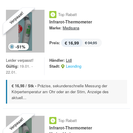
Verpasst!
Top Rabatt
Infrarot-Thermometer
Marke:
Medisana
Preis:
€ 16,99
€ 34,95
-
51
%
Leider verpasst!
Händler:
Lidl
Gültig:
19.01. -
Stadt:
Leonding
22.01.
€ 16,98 / Stk -
Präzise, sekundenschnelle Messung der
Körpertemperatur am Ohr oder an der Stirn, Anzeige des
aktuell...
Verpasst!
Top Rabatt
Infrarot-Thermometer