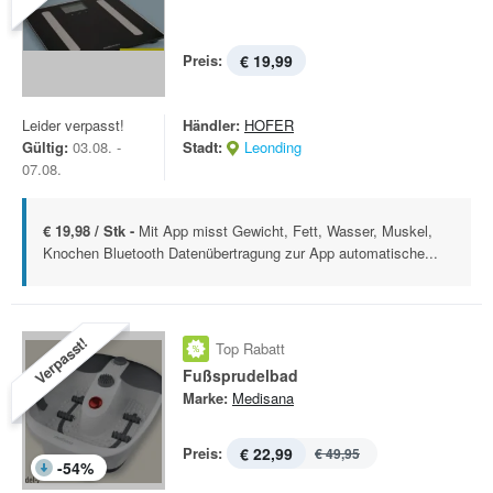
Preis:
€ 19,99
Leider verpasst!
Händler:
HOFER
Gültig:
03.08. -
Stadt:
Leonding
07.08.
€ 19,98 / Stk -
Mit App misst Gewicht, Fett, Wasser, Muskel,
Knochen Bluetooth Datenübertragung zur App automatische...
Verpasst!
Top Rabatt
Fußsprudelbad
Marke:
Medisana
Preis:
€ 22,99
€ 49,95
-
54
%