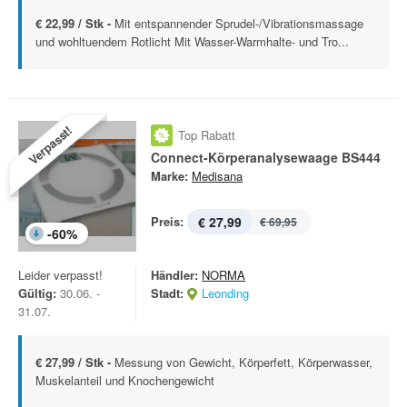
€ 22,99 / Stk -
Mit entspannender Sprudel-/Vibrationsmassage
und wohltuendem Rotlicht Mit Wasser-Warmhalte- und Tro...
Verpasst!
Top Rabatt
Connect-Körperanalysewaage BS444
Marke:
Medisana
Preis:
€ 27,99
€ 69,95
-
60
%
Leider verpasst!
Händler:
NORMA
Gültig:
30.06. -
Stadt:
Leonding
31.07.
€ 27,99 / Stk -
Messung von Gewicht, Körperfett, Körperwasser,
Muskelanteil und Knochengewicht