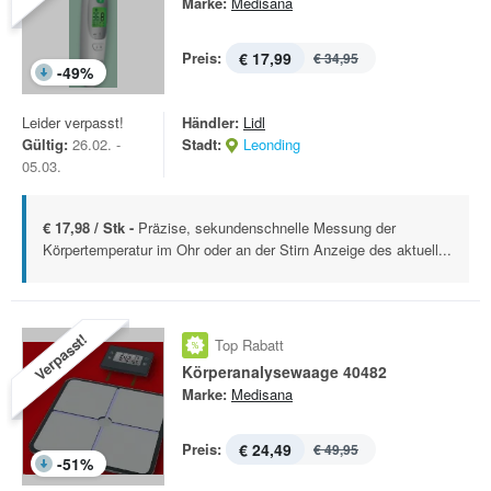
Marke:
Medisana
Preis:
€ 17,99
€ 34,95
-
49
%
Leider verpasst!
Händler:
Lidl
Gültig:
26.02. -
Stadt:
Leonding
05.03.
€ 17,98 / Stk -
Präzise, sekundenschnelle Messung der
Körpertemperatur im Ohr oder an der Stirn Anzeige des aktuell...
Verpasst!
Top Rabatt
Körperanalysewaage 40482
Marke:
Medisana
Preis:
€ 24,49
€ 49,95
-
51
%