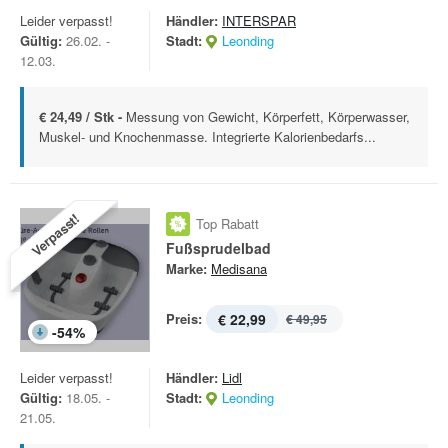
Leider verpasst!
Händler:
INTERSPAR
Gültig:
26.02. -
Stadt:
Leonding
12.03.
€ 24,49 / Stk -
Messung von Gewicht, Körperfett, Körperwasser,
Muskel- und Knochenmasse. Integrierte Kalorienbedarfs...
Verpasst!
Top Rabatt
Fußsprudelbad
Marke:
Medisana
Preis:
€ 22,99
€ 49,95
-
54
%
Leider verpasst!
Händler:
Lidl
Gültig:
18.05. -
Stadt:
Leonding
21.05.