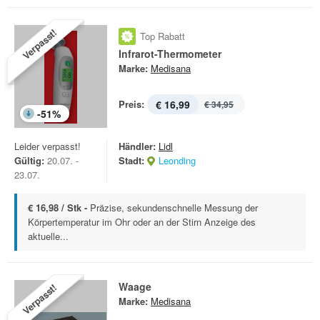
Verpasst!
Top Rabatt
Infrarot-Thermometer
Marke:
Medisana
Preis:
€ 16,99
€ 34,95
-
51
%
Leider verpasst!
Händler:
Lidl
Gültig:
20.07. -
Stadt:
Leonding
23.07.
€ 16,98 / Stk -
Präzise, sekundenschnelle Messung der
Körpertemperatur im Ohr oder an der Stirn Anzeige des
aktuelle...
Waage
Verpasst!
Marke:
Medisana