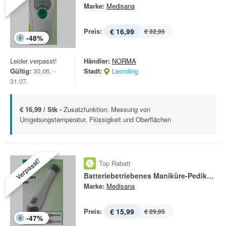
Marke:
Medisana
Preis:
€ 16,99
€ 32,95
-
48
%
Leider verpasst!
Händler:
NORMA
Gültig:
30.06. -
Stadt:
Leonding
31.07.
€ 16,99 / Stk -
Zusatzfunktion: Messung von
Umgebungstemperatur, Flüssigkeit und Oberflächen
Verpasst!
Top Rabatt
Batteriebetriebenes Maniküre-Pediküre-Set MP 810
Marke:
Medisana
Preis:
€ 15,99
€ 29,95
-
47
%