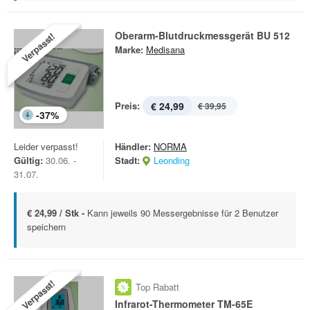
Oberarm-Blutdruckmessgerät BU 512
Verpasst!
Marke:
Medisana
Preis:
€ 24,99
€ 39,95
-
37
%
Leider verpasst!
Händler:
NORMA
Gültig:
30.06. -
Stadt:
Leonding
31.07.
€ 24,99 / Stk -
Kann jeweils 90 Messergebnisse für 2 Benutzer
speichern
Verpasst!
Top Rabatt
Infrarot-Thermometer TM-65E