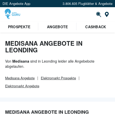
DIE Angebote App
3.806.835 Flugblätter & Angebote
Or
PROSPEKTE
ANGEBOTE
CASHBACK
MEDISANA ANGEBOTE IN
LEONDING
Von
Medisana
sind in Leonding leider alle Angebebote
abgelaufen.
Medisana
Angebote
Elektromarkt
Prospekte
Elektromarkt
Angebote
MEDISANA ANGEBOTE IN LEONDING