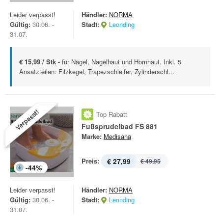
Leider verpasst!
Händler:
NORMA
Gültig:
30.06. -
Stadt:
Leonding
31.07.
€ 15,99 / Stk -
für Nägel, Nagelhaut und Hornhaut. Inkl. 5
Ansatzteilen: Filzkegel, Trapezschleifer, Zylinderschl...
Verpasst!
Top Rabatt
Fußsprudelbad FS 881
Marke:
Medisana
Preis:
€ 27,99
€ 49,95
-
44
%
Leider verpasst!
Händler:
NORMA
Gültig:
30.06. -
Stadt:
Leonding
31.07.