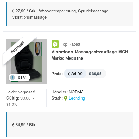
€ 27,99 / Stk -
Wassertemperierung, Sprudelmassage,
Vibrationsmassage
Verpasst!
Top Rabatt
Vibrations-Massagesitzauflage MCH
Marke:
Medisana
Preis:
€ 34,99
€ 89,95
-
61
%
Leider verpasst!
Händler:
NORMA
Gültig:
30.06. -
Stadt:
Leonding
31.07.
€ 34,99 / Stk -