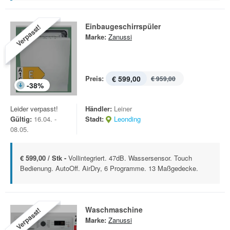
Einbaugeschirrspüler
Verpasst!
Marke:
Zanussi
Preis:
€ 599,00
€ 959,00
-
38
%
Leider verpasst!
Händler:
Leiner
Gültig:
16.04. -
Stadt:
Leonding
08.05.
€ 599,00 / Stk -
Vollintegriert. 47dB. Wassersensor. Touch
Bedienung. AutoOff. AirDry, 6 Programme. 13 Maßgedecke.
Waschmaschine
Verpasst!
Marke:
Zanussi