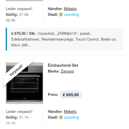
Leider verpasst!
Händler:
Möbelix
Gültig:
27.08. -
Stadt:
Leonding
05.09.
€ 675,00 / Stk -
Ceranfeld, „ZHRN641X“, autark,
Edelstahlrahmen, Restwärmeanzeige, Touch Control, Breite ca.
60cm 295...
Einbauherd-Set
Verpasst!
Marke:
Zanussi
Preis:
€ 655,00
Leider verpasst!
Händler:
Möbelix
Gültig:
01.10. -
Stadt:
Leonding
10.10.