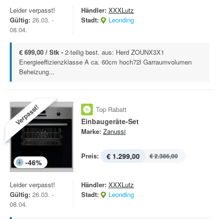
Leider verpasst!
Händler:
XXXLutz
Gültig:
26.03. -
Stadt:
Leonding
08.04.
€ 699,00 / Stk -
2-teilig best. aus: Herd ZOUNX3X1
Energieeffizienzklasse A ca. 60cm hoch72l Garraumvolumen
Beheizung...
Verpasst!
Top Rabatt
Einbaugeräte-Set
Marke:
Zanussi
Preis:
€ 1.299,00
€ 2.386,00
-
46
%
Leider verpasst!
Händler:
XXXLutz
Gültig:
26.03. -
Stadt:
Leonding
08.04.