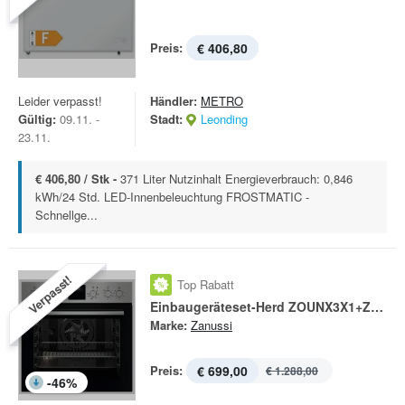
Preis:
€ 406,80
Leider verpasst!
Händler:
METRO
Gültig:
09.11. -
Stadt:
Leonding
23.11.
€ 406,80 / Stk -
371 Liter Nutzinhalt Energieverbrauch: 0,846
kWh/24 Std. LED-Innenbeleuchtung FROSTMATIC -
Schnellge...
Verpasst!
Top Rabatt
Einbaugeräteset-Herd ZOUNX3X1+ZHDN640X
Marke:
Zanussi
Preis:
€ 699,00
€ 1.288,00
-
46
%