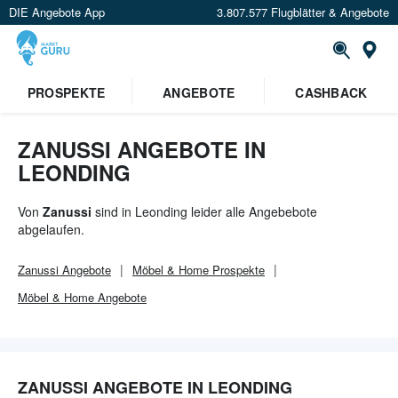
DIE Angebote App
3.807.577 Flugblätter & Angebote
Or
×
PROSPEKTE
ANGEBOTE
CASHBACK
Verrate uns deinen Standort um
Angebote in deiner Nähe
zu
sehen.
ZANUSSI ANGEBOTE IN
LEONDING
Standort festlegen
Von
Zanussi
sind in Leonding leider alle Angebebote
abgelaufen.
Zanussi
Angebote
Möbel & Home
Prospekte
Möbel & Home
Angebote
ZANUSSI ANGEBOTE IN LEONDING