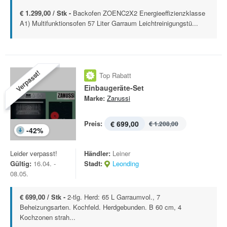
€ 1.299,00 / Stk -
Backofen ZOENC2X2 Energieeffizienzklasse
A1) Multifunktionsofen 57 Liter Garraum Leichtreinigungstü...
Verpasst!
Top Rabatt
Einbaugeräte-Set
Marke:
Zanussi
Preis:
€ 699,00
€ 1.208,00
-
42
%
Leider verpasst!
Händler:
Leiner
Gültig:
16.04. -
Stadt:
Leonding
08.05.
€ 699,00 / Stk -
2-tlg. Herd: 65 L Garraumvol., 7
Beheizungsarten. Kochfeld. Herdgebunden. B 60 cm, 4
Kochzonen strah...