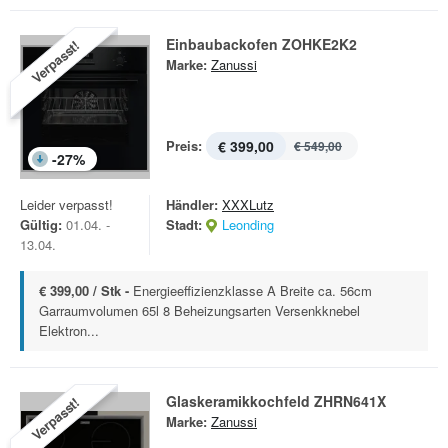
Einbaubackofen ZOHKE2K2
Verpasst!
Marke:
Zanussi
Preis:
€ 399,00
€ 549,00
-
27
%
Leider verpasst!
Händler:
XXXLutz
Gültig:
01.04. -
Stadt:
Leonding
13.04.
€ 399,00 / Stk -
Energieeffizienzklasse A Breite ca. 56cm
Garraumvolumen 65l 8 Beheizungsarten Versenkknebel
Elektron...
Glaskeramikkochfeld ZHRN641X
Verpasst!
Marke:
Zanussi