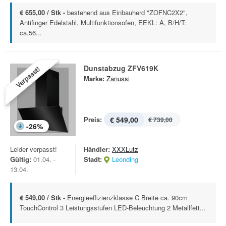
€ 655,00 / Stk -
bestehend aus Einbauherd "ZOFNC2X2",
Antifinger Edelstahl, Multifunktionsofen, EEKL: A, B/H/T:
ca.56...
Dunstabzug ZFV619K
Verpasst!
Marke:
Zanussi
Preis:
€ 549,00
€ 739,00
-
26
%
Leider verpasst!
Händler:
XXXLutz
Gültig:
01.04. -
Stadt:
Leonding
13.04.
€ 549,00 / Stk -
Energieeffizienzklasse C Breite ca. 90cm
TouchControl 3 Leistungsstufen LED-Beleuchtung 2 Metallfett...