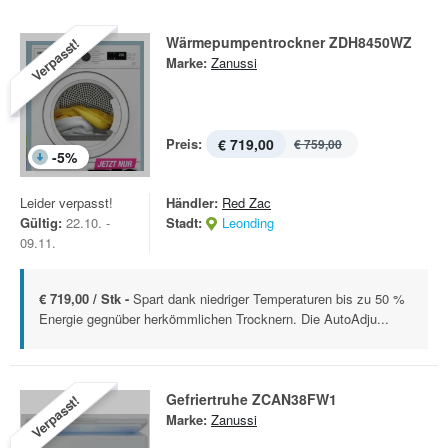
Wärmepumpentrockner ZDH8450WZ
Verpasst!
Marke:
Zanussi
Preis:
€ 719,00
€ 759,00
-
5
%
Leider verpasst!
Händler:
Red Zac
Gültig:
22.10. -
Stadt:
Leonding
09.11.
€ 719,00 / Stk -
Spart dank niedriger Temperaturen bis zu 50 %
Energie gegnüber herkömmlichen Trocknern. Die AutoAdju...
Gefriertruhe ZCAN38FW1
Verpasst!
Marke:
Zanussi