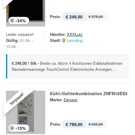
Preis:
€ 249,00
€ 379,00
-
34
%
Leider verpasst!
Händler:
XXXLutz
Gültig:
01.04. -
Stadt:
Leonding
13.04.
€ 249,00 / Stk -
Breite ca. 60cm 4 Kochzonen Edelstahlrahmen
Restwärmeanzeige TouchControl Elektronische Anzeigen...
Kühl-/Gefrierkombination ZNFN18ES3
Verpasst!
Marke:
Zanussi
Preis:
€ 799,00
€ 935,00
-
15
%