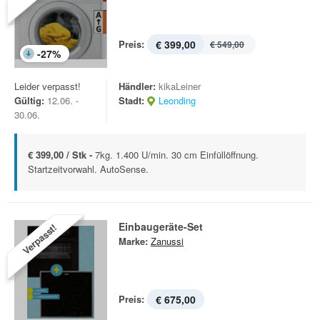
Preis:
€ 399,00
€ 549,00
-
27
%
Leider verpasst!
Händler:
kikaLeiner
Gültig:
12.06. -
Stadt:
Leonding
30.06.
€ 399,00 / Stk -
7kg. 1.400 U/min. 30 cm Einfüllöffnung.
Startzeitvorwahl. AutoSense.
Einbaugeräte-Set
Verpasst!
Marke:
Zanussi
Preis:
€ 675,00