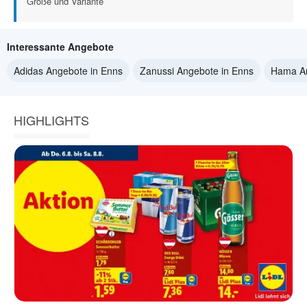
Größe und Variante
Interessante Angebote
Adidas Angebote in Enns
Zanussi Angebote in Enns
Hama An
HIGHLIGHTS