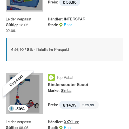
Preis:
€ 56,90
Leider verpasst!
Händler:
INTERSPAR
Gültig:
12.05. -
Stadt:
Enns
02.06.
€ 56,90 / Stk -
Details im Prospekt
Verpasst!
Top Rabatt
Kinderscooter Scoot
Marke:
Simba
Preis:
€ 14,99
€ 29,99
-
50
%
Leider verpasst!
Händler:
XXXLutz
Gültig:
08.06. -
Stadt:
Enns