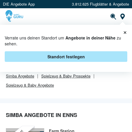
DIE Angebote App
3.812.625 Flugblätter & Angebote
Or
×
PROSPEKTE
ANGEBOTE
CASHBACK
Verrate uns deinen Standort um
Angebote in deiner Nähe
zu
sehen.
SIMBA ANGEBOTE IN ENNS
Standort festlegen
Von
Simba
sind in Enns leider alle Angebebote abgelaufen.
Simba
Angebote
Spielzeug & Baby
Prospekte
Spielzeug & Baby
Angebote
SIMBA ANGEBOTE IN ENNS
Farm Station