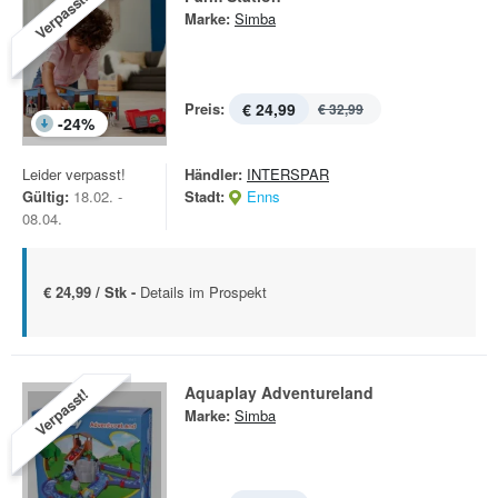
Verpasst!
Marke:
Simba
Preis:
€ 24,99
€ 32,99
-
24
%
Leider verpasst!
Händler:
INTERSPAR
Gültig:
18.02. -
Stadt:
Enns
08.04.
€ 24,99 / Stk -
Details im Prospekt
Aquaplay Adventureland
Verpasst!
Marke:
Simba