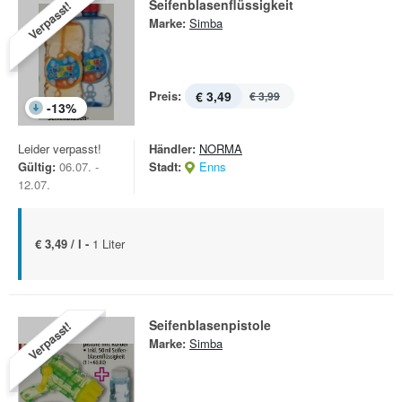
Seifenblasenflüssigkeit
Verpasst!
Marke:
Simba
Preis:
€ 3,49
€ 3,99
-
13
%
Leider verpasst!
Händler:
NORMA
Gültig:
06.07. -
Stadt:
Enns
12.07.
€ 3,49 / l -
1 Liter
Seifenblasenpistole
Verpasst!
Marke:
Simba