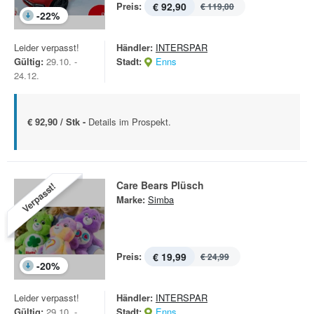
Preis:
€ 92,90
€ 119,00
-
22
%
Leider verpasst!
Händler:
INTERSPAR
Gültig:
29.10. -
Stadt:
Enns
24.12.
€ 92,90 / Stk -
Details im Prospekt.
Care Bears Plüsch
Verpasst!
Marke:
Simba
Preis:
€ 19,99
€ 24,99
-
20
%
Leider verpasst!
Händler:
INTERSPAR
Gültig:
29.10. -
Stadt:
Enns