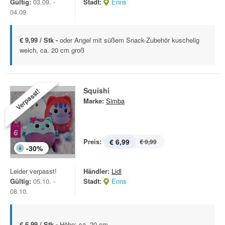
Gültig:
03.09. -
Stadt:
Enns
04.09.
€ 9,99 / Stk -
oder Angel mit süßem Snack-Zubehör kuschelig
weich, ca. 20 cm groß
Squishi
Verpasst!
Marke:
Simba
Preis:
€ 6,99
€ 9,99
-
30
%
Leider verpasst!
Händler:
Lidl
Gültig:
05.10. -
Stadt:
Enns
08.10.
€ 6,99 / Stk -
Höhe: ca. 20 cm