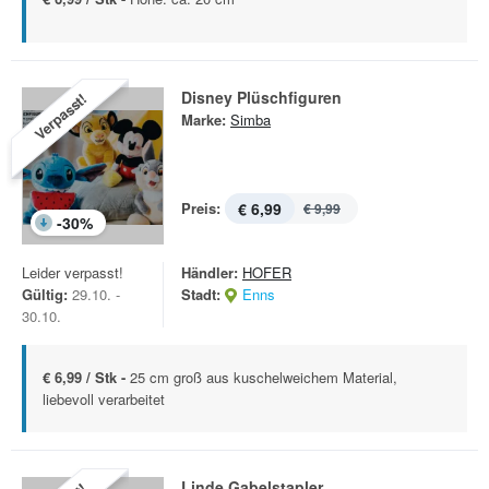
Disney Plüschfiguren
Verpasst!
Marke:
Simba
Preis:
€ 6,99
€ 9,99
-
30
%
Leider verpasst!
Händler:
HOFER
Gültig:
29.10. -
Stadt:
Enns
30.10.
€ 6,99 / Stk -
25 cm groß aus kuschelweichem Material,
liebevoll verarbeitet
Linde Gabelstapler