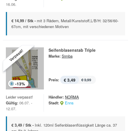
16.06.
€ 14,99 / Stk -
mit 3 Rädern, Metall/Kunststoff,L/B/H: 32/56/60-
67cm, mit verschiedenen Motiven
Seifenblasenstab Triple
Verpasst!
Marke:
Simba
Preis:
€ 3,49
€ 3,99
-
13
%
Leider verpasst!
Händler:
NORMA
Gültig:
06.07. -
Stadt:
Enns
12.07.
€ 3,49 / Stk -
Inkl. 120ml Seifenblasenflüssigkeit Länge ca. 37
cm Ab 3 Jahren