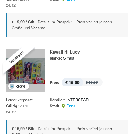
24.12.
€ 19,99 / Stk -
Details im Prospekt – Preis variiert je nach
Größe und Variante
Kawaii Hi Lucy
Verpasst!
Marke:
Simba
Preis:
€ 15,99
€ 19,99
-
20
%
Leider verpasst!
Händler:
INTERSPAR
Gültig:
29.10. -
Stadt:
Enns
24.12.
€ 15,99 / Stk -
Details im Prospekt – Preis variiert je nach