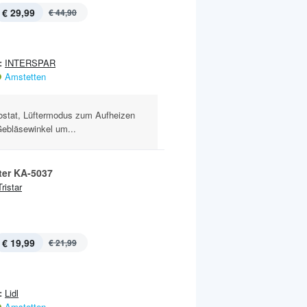
€ 29,99
€ 44,90
:
INTERSPAR
Amstetten
mostat, Lüftermodus zum Aufheizen
Gebläsewinkel um...
ter KA-5037
Tristar
€ 19,99
€ 21,99
:
Lidl
Amstetten