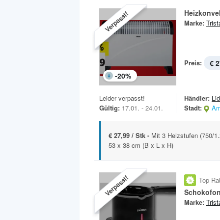
Heizkonve
Verpasst!
Marke:
Trist
Preis:
€ 2
-
20
%
Leider verpasst!
Händler:
Lid
Gültig:
17.01. - 24.01.
Stadt:
Am
€ 27,99 / Stk -
Mit 3 Heizstufen (750/1
53 x 38 cm (B x L x H)
Verpasst!
Top Ra
Schokofon
Marke:
Trist