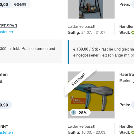
0,00
Preis:
€ 24,99
TERSPAR
Leider verpasst!
Händler
stetten
Gültig:
24.07. - 31.07.
Stadt:
 300 ml Inkl. Pralinenformen und
€ 139,00 / Stk -
rasche und gleich
eingegossener Heizschlange mit pr
ofen
Haartr
Verpasst!
ar
Marke:
9,99
Preis:
-
28
%
ENNY
Leider verpasst!
Händler
stetten
Gültig:
16.03. - 23.03.
Stadt: