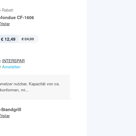
 Rabatt
fondue CF-1606
Tristar
€ 12,49
€ 24,99
:
INTERSPAR
Amstetten
melzer nutzbar, Kapazität von ca.
ikonformen, mi...
-Standgrill
Tristar