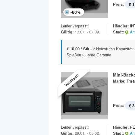
Preis:
€ 1
-
60
%
Leider verpasst!
Händler:
IN
Gültig:
17.07. - 07.08.
Stadt:
Am
€ 10,00 / Stk -
2 Heizstufen Kapazität:
Spießen 2 Jahre Garantie
Mini-Back
Verpasst!
Marke:
Trist
Preis:
€ 3
Leider verpasst!
Händler:
P
Gültig:
29.01. - 05.02.
Stadt:
Am