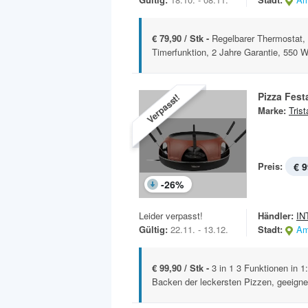
€ 79,90 / Stk -
Regelbarer Thermostat,
Timerfunktion, 2 Jahre Garantie, 550 W
Pizza Fes
Verpasst!
Marke:
Trist
Preis:
€ 9
-
26
%
Leider verpasst!
Händler:
IN
Gültig:
22.11. - 13.12.
Stadt:
Am
€ 99,90 / Stk -
3 in 1 3 Funktionen in 1
Backen der leckersten Pizzen, geeignet 