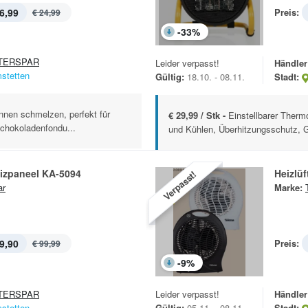
6,99
Preis:
€ 24,99
-
33
%
TERSPAR
Leider verpasst!
Händler
stetten
Gültig:
18.10. - 08.11.
Stadt:
nen schmelzen, perfekt für
€ 29,99 / Stk -
Einstellbarer Ther
chokoladenfondu...
und Kühlen, Überhitzungsschutz, 
eizpaneel KA-5094
Heizlüf
Verpasst!
ar
Marke:
9,90
Preis:
€ 99,99
-
9
%
TERSPAR
Leider verpasst!
Händler
stetten
Gültig:
05.11. - 08.11.
Stadt: