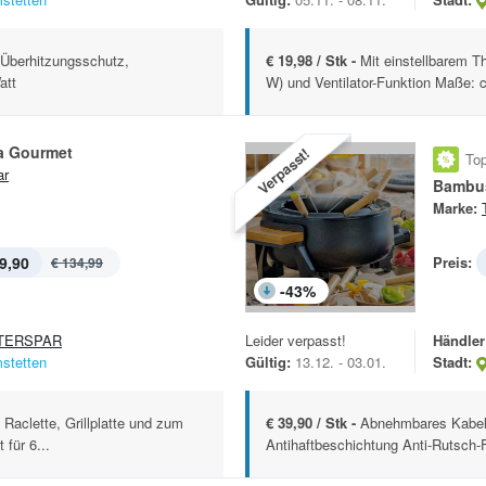
 Überhitzungsschutz,
€ 19,98 / Stk -
Mit einstellbarem T
att
W) und Ventilator-Funktion Maße: c
ta Gourmet
Verpasst!
Top
ar
Bambu
Marke:
9,90
Preis:
€ 134,99
-
43
%
TERSPAR
Leider verpasst!
Händler
stetten
Gültig:
13.12. - 03.01.
Stadt:
: Raclette, Grillplatte und zum
€ 39,90 / Stk -
Abnehmbares Kabel m
für 6...
Antihaftbeschichtung Anti-Rutsch-F