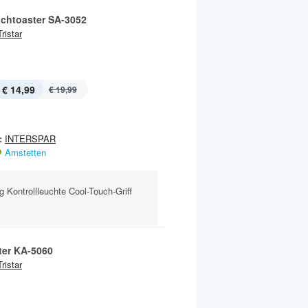
chtoaster SA-3052
Tristar
€ 14,99
€ 19,99
:
INTERSPAR
Amstetten
g Kontrollleuchte Cool-Touch-Griff
Heizlüfter KA-5060
Tristar