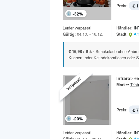
Preis:
€ 1
-
32
%
Leider verpasst!
Händler:
IN
Gültig:
04.10. - 16.12.
Stadt:
Am
€ 16,98 / Stk -
Schokolade ohne Anbren
Kuchen- oder Keksdekorationen oder S
Infrarot-H
Verpasst!
Marke:
Trist
Preis:
€ 7
-
20
%
Leider verpasst!
Händler:
IN
Gültig:
18.10. - 08.11.
Stadt:
Am