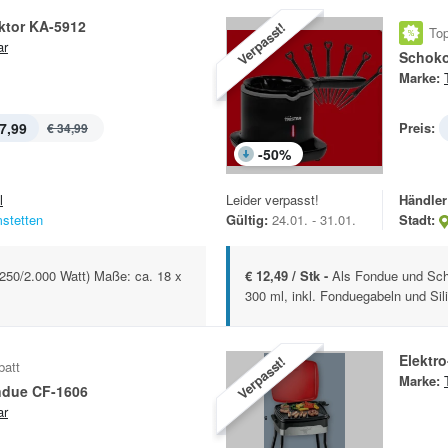
ktor KA-5912
Verpasst!
Top
ar
Schoko
Marke:
7,99
Preis:
€ 34,99
-
50
%
l
Leider verpasst!
Händler
stetten
Gültig:
24.01. - 31.01.
Stadt:
.250/2.000 Watt) Maße: ca. 18 x
€ 12,49 / Stk -
Als Fondue und Sch
300 ml, inkl. Fonduegabeln und Sil
Elektro
Verpasst!
batt
Marke:
due CF-1606
ar