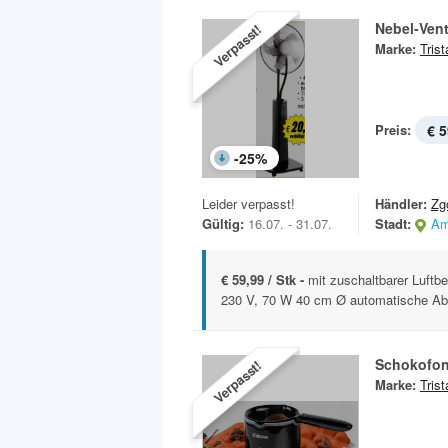
Nebel-Vent
Verpasst!
Marke:
Trist
Preis:
€ 5
-
25
%
Leider verpasst!
Händler:
Zg
Gültig:
16.07. - 31.07.
Stadt:
Am
€ 59,99 / Stk -
mit zuschaltbarer Luftb
230 V, 70 W 40 cm Ø automatische Abs
Schokofon
Verpasst!
Marke:
Trist