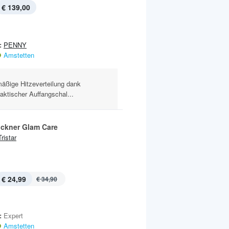
€ 139,00
:
PENNY
Amstetten
mäßige Hitzeverteilung dank
aktischer Auffangschal...
ockner Glam Care
Tristar
€ 24,99
€ 34,90
:
Expert
Amstetten