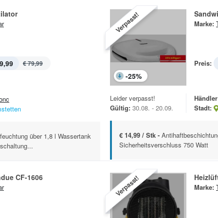
ilator
Sandwi
Verpasst!
ar
Marke:
9,99
Preis:
€ 79,99
-
25
%
Leider verpasst!
Händler
onc
Gültig:
30.08. - 20.09.
Stadt:
stetten
€ 14,99 / Stk -
Antihaftbeschichtun
efeuchtung über 1,8 l Wassertank
Sicherheitsverschluss 750 Watt
chaltung...
due CF-1606
Verpasst!
ar
Marke: