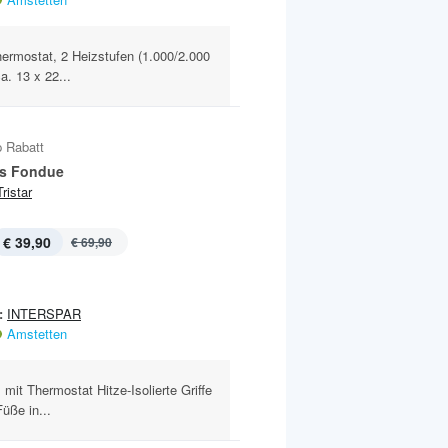
hermostat, 2 Heizstufen (1.000/2.000
a. 13 x 22...
 Rabatt
s Fondue
Tristar
€ 39,90
€ 69,90
:
INTERSPAR
Amstetten
it Thermostat Hitze-Isolierte Griffe
üße in...