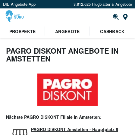
DIE Angebote App
3.812.625 Flugblätter & Angebote
Or
PROSPEKTE
ANGEBOTE
CASHBACK
PAGRO DISKONT ANGEBOTE IN
AMSTETTEN
Nächste
PAGRO DISKONT
Filiale in
Amstetten
:
PAGRO DISKONT Amstetten
-
Hauptplatz 6