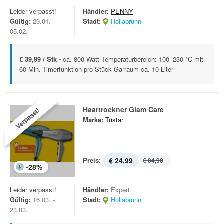
Leider verpasst!
Händler:
PENNY
Gültig:
29.01. -
Stadt:
Hollabrunn
05.02.
€ 39,99 / Stk -
ca. 800 Watt Temperaturbereich: 100–230 °C mit
60-Min.-Timerfunktion pro Stück Garraum ca. 10 Liter
Haartrockner Glam Care
Verpasst!
Marke:
Tristar
Preis:
€ 24,99
€ 34,90
-
28
%
Leider verpasst!
Händler:
Expert
Gültig:
16.03. -
Stadt:
Hollabrunn
23.03.