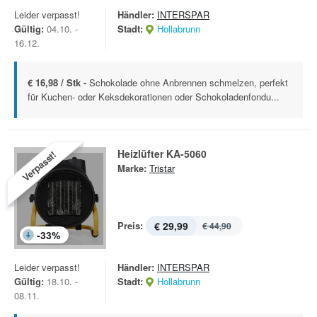
Leider verpasst!
Händler:
INTERSPAR
Gültig:
04.10. -
Stadt:
Hollabrunn
16.12.
€ 16,98 / Stk -
Schokolade ohne Anbrennen schmelzen, perfekt
für Kuchen- oder Keksdekorationen oder Schokoladenfondu...
Heizlüfter KA-5060
Verpasst!
Marke:
Tristar
Preis:
€ 29,99
€ 44,90
-
33
%
Leider verpasst!
Händler:
INTERSPAR
Gültig:
18.10. -
Stadt:
Hollabrunn
08.11.