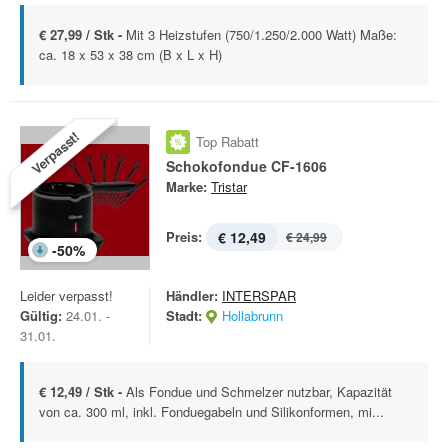
€ 27,99 / Stk -
Mit 3 Heizstufen (750/1.250/2.000 Watt) Maße:
ca. 18 x 53 x 38 cm (B x L x H)
Verpasst!
Top Rabatt
Schokofondue CF-1606
Marke:
Tristar
Preis:
€ 12,49
€ 24,99
-
50
%
Leider verpasst!
Händler:
INTERSPAR
Gültig:
24.01. -
Stadt:
Hollabrunn
31.01.
€ 12,49 / Stk -
Als Fondue und Schmelzer nutzbar, Kapazität
von ca. 300 ml, inkl. Fonduegabeln und Silikonformen, mi...