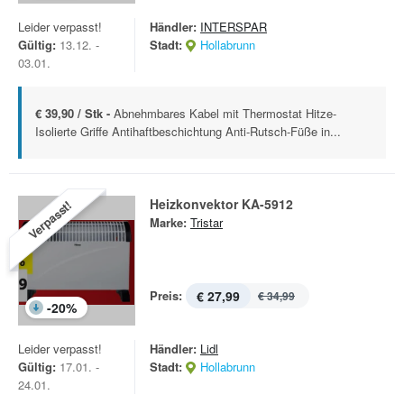
Leider verpasst!
Händler:
INTERSPAR
Gültig:
13.12. -
Stadt:
Hollabrunn
03.01.
€ 39,90 / Stk -
Abnehmbares Kabel mit Thermostat Hitze-
Isolierte Griffe Antihaftbeschichtung Anti-Rutsch-Füße in...
Heizkonvektor KA-5912
Verpasst!
Marke:
Tristar
Preis:
€ 27,99
€ 34,99
-
20
%
Leider verpasst!
Händler:
Lidl
Gültig:
17.01. -
Stadt:
Hollabrunn
24.01.