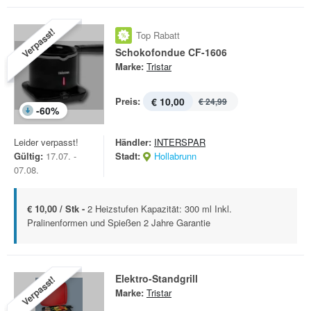
Verpasst!
Top Rabatt
Schokofondue CF-1606
Marke:
Tristar
Preis:
€ 10,00
€ 24,99
-
60
%
Leider verpasst!
Händler:
INTERSPAR
Gültig:
17.07. -
Stadt:
Hollabrunn
07.08.
€ 10,00 / Stk -
2 Heizstufen Kapazität: 300 ml Inkl.
Pralinenformen und Spießen 2 Jahre Garantie
Elektro-Standgrill
Verpasst!
Marke:
Tristar