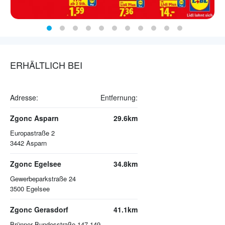
ERHÄLTLICH BEI
Adresse:
Entfernung:
Zgonc Asparn
29.6km
Europastraße 2
3442
Asparn
Zgonc Egelsee
34.8km
Gewerbeparkstraße 24
3500
Egelsee
Zgonc Gerasdorf
41.1km
Brünner Bundesstraße 147-149