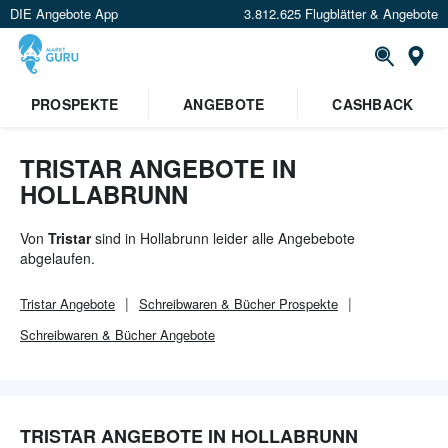
DIE Angebote App
3.812.625 Flugblätter & Angebote
Or
×
PROSPEKTE
ANGEBOTE
CASHBACK
Verrate uns deinen Standort um
Angebote in deiner Nähe
zu
sehen.
TRISTAR ANGEBOTE IN
HOLLABRUNN
Standort festlegen
Von
Tristar
sind in Hollabrunn leider alle Angebebote
abgelaufen.
Tristar
Angebote
Schreibwaren & Bücher
Prospekte
Schreibwaren & Bücher
Angebote
TRISTAR ANGEBOTE IN HOLLABRUNN