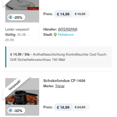
Preis:
€ 14,99
€ 19,99
-
25
%
Leider verpasst!
Händler:
INTERSPAR
Gültig:
30.08. -
Stadt:
Hollabrunn
20.09.
€ 14,99 / Stk -
Antihaftbeschichtung Kontrollleuchte Cool-Touch-
Griff Sicherheitsverschluss 750 Watt
Schokofondue CF-1606
Verpasst!
Marke:
Tristar
Preis:
€ 16,99
€ 24,99
-
32
%