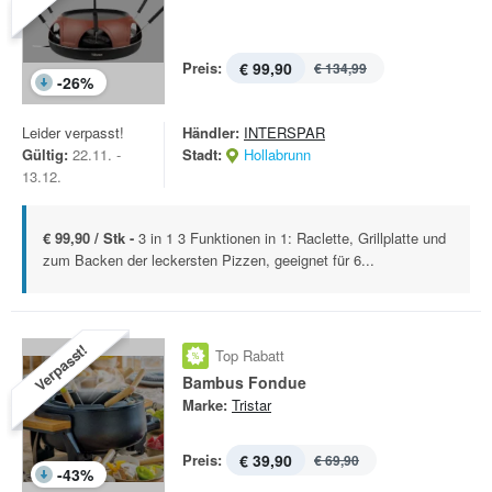
Preis:
€ 99,90
€ 134,99
-
26
%
Leider verpasst!
Händler:
INTERSPAR
Gültig:
22.11. -
Stadt:
Hollabrunn
13.12.
€ 99,90 / Stk -
3 in 1 3 Funktionen in 1: Raclette, Grillplatte und
zum Backen der leckersten Pizzen, geeignet für 6...
Verpasst!
Top Rabatt
Bambus Fondue
Marke:
Tristar
Preis:
€ 39,90
€ 69,90
-
43
%