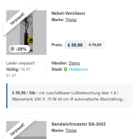
Nebel-Ventilator
Verpasst!
Marke:
Tristar
Preis:
€ 59,99
€ 79,99
-
25
%
Leider verpasst!
Händler:
Zgonc
Gültig:
16.07. -
Stadt:
Hollabrunn
31.07.
€ 59,99 / Stk -
mit zuschaltbarer Luftbefeuchtung über 1,8 l
Wassertank 230 V, 70 W 40 cm Ø automatische Abschaltung...
Sandwichtoaster SA-3052
Verpasst!
Marke:
Tristar