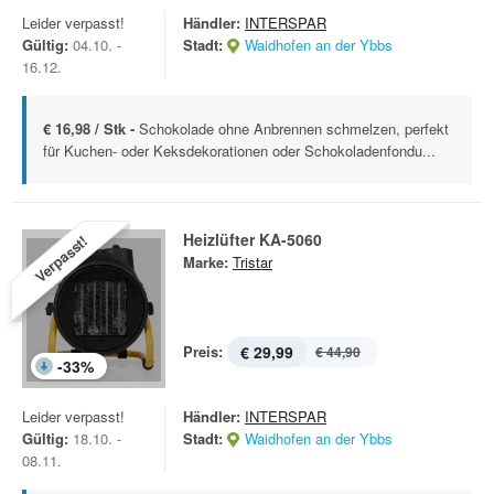
Leider verpasst!
Händler:
INTERSPAR
Gültig:
04.10. -
Stadt:
Waidhofen an der Ybbs
16.12.
€ 16,98 / Stk -
Schokolade ohne Anbrennen schmelzen, perfekt
für Kuchen- oder Keksdekorationen oder Schokoladenfondu...
Heizlüfter KA-5060
Verpasst!
Marke:
Tristar
Preis:
€ 29,99
€ 44,90
-
33
%
Leider verpasst!
Händler:
INTERSPAR
Gültig:
18.10. -
Stadt:
Waidhofen an der Ybbs
08.11.