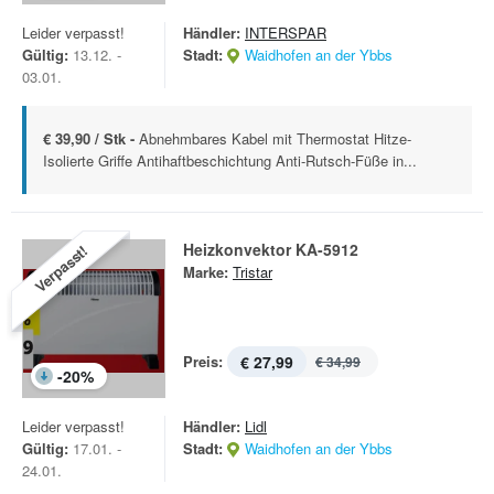
Leider verpasst!
Händler:
INTERSPAR
Gültig:
13.12. -
Stadt:
Waidhofen an der Ybbs
03.01.
€ 39,90 / Stk -
Abnehmbares Kabel mit Thermostat Hitze-
Isolierte Griffe Antihaftbeschichtung Anti-Rutsch-Füße in...
Heizkonvektor KA-5912
Verpasst!
Marke:
Tristar
Preis:
€ 27,99
€ 34,99
-
20
%
Leider verpasst!
Händler:
Lidl
Gültig:
17.01. -
Stadt:
Waidhofen an der Ybbs
24.01.