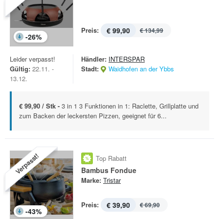
Preis:
€ 99,90
€ 134,99
-
26
%
Leider verpasst!
Händler:
INTERSPAR
Gültig:
22.11. -
Stadt:
Waidhofen an der Ybbs
13.12.
€ 99,90 / Stk -
3 in 1 3 Funktionen in 1: Raclette, Grillplatte und
zum Backen der leckersten Pizzen, geeignet für 6...
Verpasst!
Top Rabatt
Bambus Fondue
Marke:
Tristar
Preis:
€ 39,90
€ 69,90
-
43
%