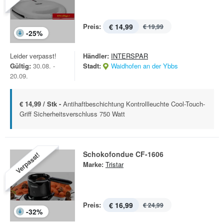
Preis:
€ 14,99
€ 19,99
-
25
%
Leider verpasst!
Händler:
INTERSPAR
Gültig:
30.08. -
Stadt:
Waidhofen an der Ybbs
20.09.
€ 14,99 / Stk -
Antihaftbeschichtung Kontrollleuchte Cool-Touch-
Griff Sicherheitsverschluss 750 Watt
Schokofondue CF-1606
Verpasst!
Marke:
Tristar
Preis:
€ 16,99
€ 24,99
-
32
%