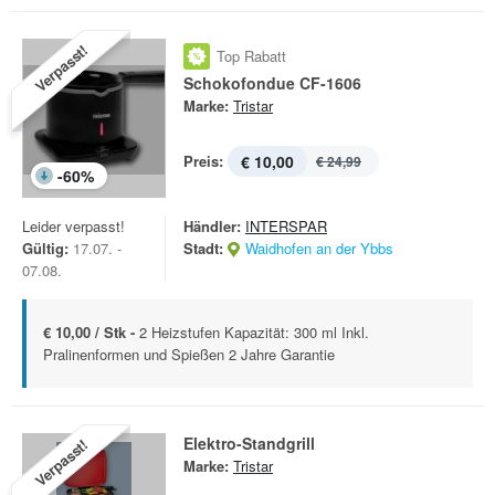
Verpasst!
Top Rabatt
Schokofondue CF-1606
Marke:
Tristar
Preis:
€ 10,00
€ 24,99
-
60
%
Leider verpasst!
Händler:
INTERSPAR
Gültig:
17.07. -
Stadt:
Waidhofen an der Ybbs
07.08.
€ 10,00 / Stk -
2 Heizstufen Kapazität: 300 ml Inkl.
Pralinenformen und Spießen 2 Jahre Garantie
Elektro-Standgrill
Verpasst!
Marke:
Tristar