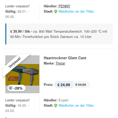
Leider verpasst!
Händler:
PENNY
Gültig:
29.01. -
Stadt:
Waidhofen an der Ybbs
05.02.
€ 39,99 / Stk -
ca. 800 Watt Temperaturbereich: 100–230 °C mit
60-Min.-Timerfunktion pro Stück Garraum ca. 10 Liter
Haartrockner Glam Care
Verpasst!
Marke:
Tristar
Preis:
€ 24,99
€ 34,90
-
28
%
Leider verpasst!
Händler:
Expert
Gültig:
16.03. -
Stadt:
Waidhofen an der Ybbs
23.03.