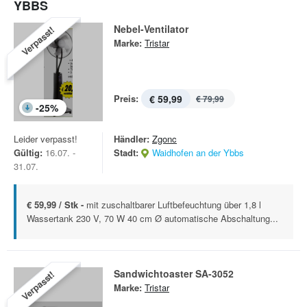
YBBS
Nebel-Ventilator
Verpasst!
Marke:
Tristar
Preis:
€ 59,99
€ 79,99
-
25
%
Leider verpasst!
Händler:
Zgonc
Gültig:
16.07. -
Stadt:
Waidhofen an der Ybbs
31.07.
€ 59,99 / Stk -
mit zuschaltbarer Luftbefeuchtung über 1,8 l
Wassertank 230 V, 70 W 40 cm Ø automatische Abschaltung...
Sandwichtoaster SA-3052
Verpasst!
Marke:
Tristar