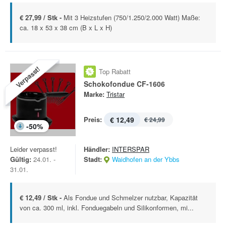
€ 27,99 / Stk -
Mit 3 Heizstufen (750/1.250/2.000 Watt) Maße:
ca. 18 x 53 x 38 cm (B x L x H)
Verpasst!
Top Rabatt
Schokofondue CF-1606
Marke:
Tristar
Preis:
€ 12,49
€ 24,99
-
50
%
Leider verpasst!
Händler:
INTERSPAR
Gültig:
24.01. -
Stadt:
Waidhofen an der Ybbs
31.01.
€ 12,49 / Stk -
Als Fondue und Schmelzer nutzbar, Kapazität
von ca. 300 ml, inkl. Fonduegabeln und Silikonformen, mi...